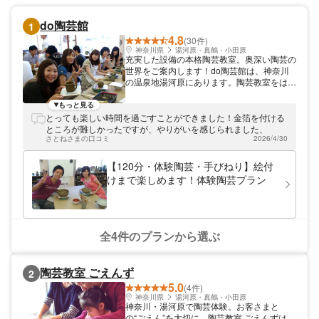
do陶芸館
1
4.8
(30件)
神奈川県
湯河原・真鶴・小田原
充実した設備の本格陶芸教室。奥深い陶芸の
世界をご案内します！do陶芸館は、神奈川
の温泉地湯河原にあります。陶芸教室をはじ
め、初めての方に陶芸の楽しさを伝える陶芸
体験を開催しています。 初めての方にもわ
もっと見る
かりやすく。講師がしっかり教えます 陶芸
とっても楽しい時間を過ごすことができました！金箔を付ける
がまったく初めて！という方も大歓迎です。
ところが難しかったですが、やりがいを感じられました、
気軽な気持ちで陶芸体験をしてみませんか。
さとねさまの口コミ
2026/4/30
粘土をこねて器や置物を作るプランから、大
皿を作るプラン、絵付けや金箔貼りなどさま
【120分・体験陶芸・手びねり】絵付
ざまなプランをご用意しています。講師が一
けまで楽しめます！体験陶芸プラン
人ひとりの作業を見ながら丁寧にアドバイス
しますので、きっと満足のいく作品を作って
いただけます。 充実した設備でお迎えいた
します 当工房は充実した設備で皆さまをお
迎えいたします。広々とした作業スペース
全4件のプランから選ぶ
は、最大70名様まで収容可能。本格的な電
気窯を4基備えており、織部や志野、青磁や
色絵磁器などさまざまな種類の陶磁器の焼成
陶芸教室 ごえんず
2
が可能です。プロとして活躍する館長の佐藤
5.0
をはじめとして、講師はたしかな技術を持っ
(4件)
た者ばかり。あなたの頭の中のイメージを形
神奈川県
湯河原・真鶴・小田原
神奈川・湯河原で陶芸体験。お客さまと
にするお手伝いをいたします。 伊豆や箱根
の“ごえん”を大切に。陶芸教室 ごえんずは、