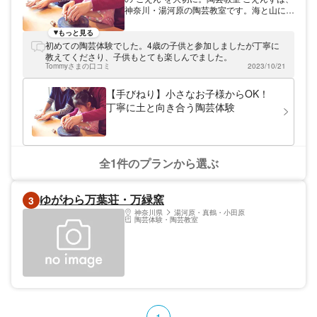
方面へ旅行にきたら、ぜひ当工房にもお立ち
神奈川・湯河原の陶芸教室です。海と山に囲
寄りください。旅行の思い出にあなただけの
まれた静かな環境で陶芸を楽しめます。 “ご
器を作ってみませんか。
えん”が溢れる陶芸教室 当工房を主宰する陶
もっと見る
芸作家の仲平信幸は、脱サラして陶芸作家に
初めての陶芸体験でした。4歳の子供と参加しましたが丁寧に
なり、修業後に、自然に囲まれたこの地で工
教えてくださり、子供もとても楽しんでました。
房を開きました。自分の工房をもてたのは、
Tommyさまの口コミ
2023/10/21
さまざまな方たちとの“ごえん”があったから
こそ。皆さまへの感謝の気持ちを忘れずに、
【手びねり】小さなお子様からOK！
訪れるお客さまとの“ごえん”を大切にしたい
丁寧に土と向き合う陶芸体験
と考えています。 無心になって土と向き合
う時間です 土の感触を楽しみながら、頭の
中のイメージを形にしていく陶芸体験。忘れ
がちな感覚を思い出させてくれる時間です。
講師が丁寧に教えますので、初めての方でも
全1件のプランから選ぶ
ご安心ください。カップルやご家族、お一人
でのご参加も大歓迎です。成形後はこちらで
当工房オリジナルの釉薬をかけて焼き上げま
ゆがわら万葉荘・万緑窯
3
す。1か月半～2か月ほどで完成いたしま
す。 たくさんのお客さまに土に触れる面白
神奈川県
湯河原・真鶴・小田原
陶芸体験・陶芸教室
さを味わってもらいたいと考えています。皆
さまのお越しをお待ちしております。