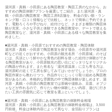
湯河原・真鶴・小田原にある陶芸教室・陶芸工房のなかから、お
すすめの陶芸体験7プランを厳選してご紹介。また湯河原・真
鶴・小田原の陶芸教室・陶芸工房8店舗を、料金の安い順・ラン
キング順・口コミ情報などで比較し、ネットで簡単に予約できま
す。電動ろくろや手びねり、絵付けなど、さまざま種類の陶芸体
験が充実。小さな子供と体験できる陶芸教室や、デートで使える
陶芸教室など、湯河原・真鶴・小田原にある様々な陶芸教室を集
めました。
■湯河原・真鶴・小田原でおすすめの陶芸教室・陶芸体験
湯河原・真鶴・小田原で陶芸教室を探す場合、小田原市や湯河原
町などの近くがおすすめ。小田原の観光名所「小田原城」のそば
には、呉須という鮮やかな青色の顔料を使った絵付け体験ができ
る陶芸教室があり、小田原観光の思い出にピッタリなオリジナル
の陶器が作れます。また有名な「湯河原温泉」に立ち寄る方は、
湯河原町の近くで工房を探してみてはいかがでしょうか。プロの
陶芸作家から教わりつつ、作品作りにじっくり取り組める陶芸教
室があるため、本格的な雰囲気の中で陶芸体験が楽しめます。湯
河原・真鶴・小田原の陶芸教室では茶碗や湯飲み、豆皿、オブジ
ェなどが作れるので、作りたい物や体験したい内容、遊びに行き
たい工房の雰囲気に応じて教室を選ぶといいでしょう。
■湯河原・真鶴・小田原にある陶芸教室の体験料金相場
湯河原・真鶴・小田原にある陶芸教室の体験料金相場は、3,500
円前後。料金は体験内容によって異なり、金箔貼りプランは