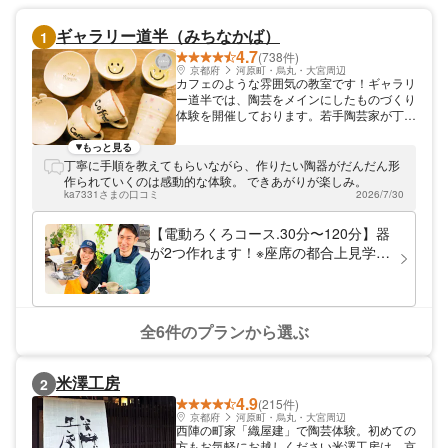
ギャラリー道半（みちなかば）
1
4.7
(738件)
京都府
河原町・烏丸・大宮周辺
カフェのような雰囲気の教室です！ギャラリ
ー道半では、陶芸をメインにしたものづくり
体験を開催しております。若手陶芸家が丁寧
に指導いたしますので、初めての方でも安心
してご体験いただけます。 徒歩で、地下鉄
もっと見る
東西線「西大路御池」駅より5分。JRと地下
丁寧に手順を教えてもらいながら、作りたい陶器がだんだん形
鉄東西線「二条」駅より10分。阪急「西
作られていくのは感動的な体験。 できあがりが楽しみ。
院」駅より13分です。皆さまのお越しをお
ka7331さまの口コミ
2026/7/30
待ちしています。
【電動ろくろコース.30分〜120分】器
が2つ作れます！※座席の都合上見学は
出来ません(5歳以下の未就学児は除
く)、ご来店いただく人数分ご予約く
ださい
全6件のプランから選ぶ
米澤工房
2
4.9
(215件)
京都府
河原町・烏丸・大宮周辺
西陣の町家「織屋建」で陶芸体験。初めての
方もお気軽にお越しください米澤工房は、京