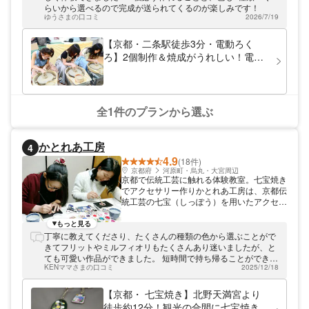
けます。
らいから選べるので完成が送られてくるのが楽しみです！
ゆうさまの口コミ
2026/7/19
【京都・二条駅徒歩3分・電動ろく
ろ】2個制作＆焼成がうれしい！電動
ろくろ陶芸体験（60分）
全1件のプランから選ぶ
かとれあ工房
4
4.9
(18件)
京都府
河原町・烏丸・大宮周辺
京都で伝統工芸に触れる体験教室。七宝焼き
でアクセサリー作りかとれあ工房は、京都伝
統工芸の七宝（しっぽう）を用いたアクセサ
リー作りができる工房です。七宝の文化と魅
力を次世代に伝えていきたいと、商品開発や
もっと見る
体験教室に力を入れております。工房では、
丁寧に教えてくださり、たくさんの種類の色から選ぶことがで
制作体験だけでなく、七宝の工程見学も可能
きてフリットやミルフィオリもたくさんあり迷いましたが、と
です。京都観光にお越しに際には、ぜひ当工
ても可愛い作品ができました。 短時間で持ち帰ることができ
房にお立ち寄りください。
KENママさまの口コミ
2025/12/18
て、とても良い体験になりました。
【京都・ 七宝焼き】北野天満宮より
徒歩約12分！観光の合間に七宝焼き体