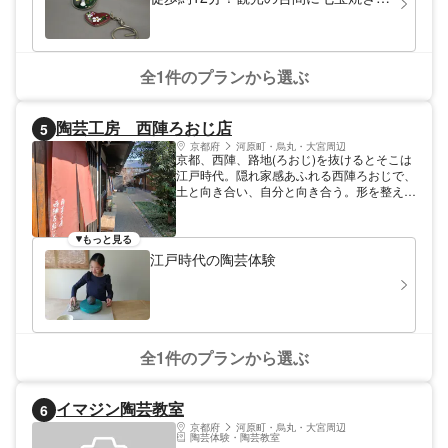
験はいかが？光沢と色合いに感動の七
宝キーホルダー
全1件のプランから選ぶ
陶芸工房 西陣ろおじ店
5
京都府
河原町・烏丸・大宮周辺
京都、西陣、路地(ろおじ)を抜けるとそこは
江戸時代。隠れ家感あふれる西陣ろおじで、
土と向き合い、自分と向き合う。形を整え、
心を整える陶芸体験。至福の時間を過ごして
みませんか？
もっと見る
江戸時代の陶芸体験
全1件のプランから選ぶ
イマジン陶芸教室
6
京都府
河原町・烏丸・大宮周辺
陶芸体験・陶芸教室