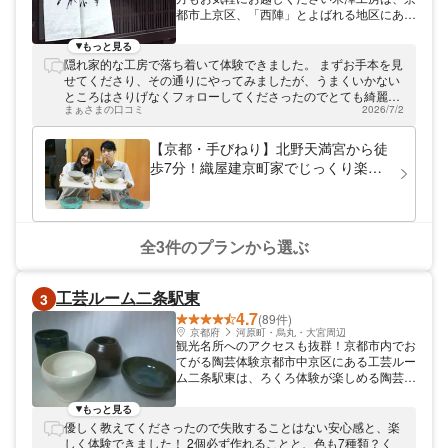
都市上京区、「西陣」とよばれる地区にあり
ます。風情あふれるまちなみの一角で、町家
を利用して陶芸工房を開いております。 昔
もっと見る
懐かしい西陣の町家を利用 今でも西陣織の
隠れ家的な工房で落ち着いて体験できました。 まずお手本を見
産地として有名で、織機の音が聞こえてくる
せてくださり、その通りにやってみましたが、うまくいかない
西陣地区。この地区には、巨大な織機を収め
ところはさりげなくフォローしてくださったのでとても綺麗に
るために作られた「織屋建」と呼ばれる町家
まぁさまの口コミ
2026/7/2
作ることができました。息子も楽しんでいたようで良かったで
が残っています。米澤工房はこの町家を利用
す。
して陶芸工房を開いています。表は普通の町
【京都・手びねり】北野天満宮から徒
家、奥の間は吹き抜けの作業場。まさに工房
歩7分！織屋建京町家でじっくり楽し
にふさわしい空間です。のれんをくぐった瞬
む陶芸体験！
間から、昔懐かしい空気を存分に体感してい
ただけます。 ゆったりした空間で陶芸を体
験 昔にタイムスリップした気分になれる工
房で、陶芸を体験してみませんか。初めての
全3件のプランから選ぶ
方でも大歓迎です。陶芸作家としても活躍す
る工房主宰の米澤が丁寧にお教えいたしま
す。釉薬の色も20種類ほどから選べますの
工芸ルーム二条駅東
3
で、きっとお気に入りの一品を作ることがで
4.7
きます。冬の間は畳の部屋、それ以外の季節
(89件)
は天井が高く光が入る土間で体験していただ
京都府
河原町・烏丸・大宮周辺
観光名所へのアクセスも抜群！京都市内でお
けます。 米澤工房制作の器も展示販売して
てがる陶芸体験京都市中京区にある工芸ルー
おります。京都旅行の記念に陶芸を体験して
ム二条駅東は、ろくろ体験が楽しめる陶芸教
みたい方、町家で過ごしてみたい方、お気軽
室です。体験プランでは、短時間でも本格的
にお申込みください。皆さまのお越しをスタ
な作品つくることができます。道具の貸出や
もっと見る
ッフ一同お待ちしております。
作品の配送まで、無料で行っております。観
優しく教えてくださったので失敗することはない安心感と、楽
光のスキマ時間を使って気軽にご体験いただ
しく体験できました！ 2個必ず作れることと、色も7種類？く