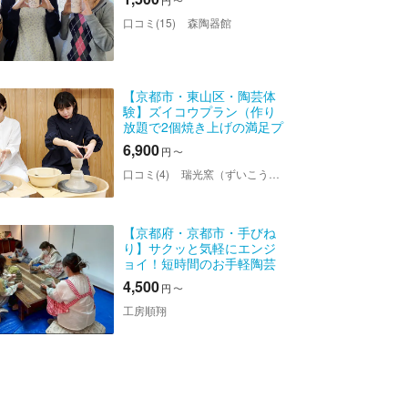
円
〜
口コミ(15)
森陶器館
【京都市・東山区・陶芸体
験】ズイコウプラン（作り
放題で2個焼き上げの満足プ
ラン）
6,900
円
〜
口コミ(4)
瑞光窯（ずいこうがま）東山工房店
【京都府・京都市・手びね
り】サクッと気軽にエンジ
ョイ！短時間のお手軽陶芸
体験
4,500
円
〜
工房順翔