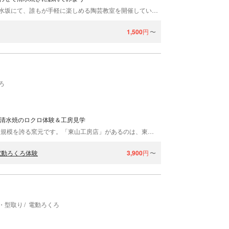
森陶器館は、観光名所である京都・清水寺に続く清水坂にて、誰もが手軽に楽しめる陶芸教室を開催しています。 観光名所の真ん中で陶芸体験。観光と合わせて立ち寄れる抜群の立地 森陶器館があるのは、清水寺に向かう清水坂参道の中程の所です。古都の散策、おみやげめぐり、観光名所の訪問の合間に気軽にお立ち寄りいただけます。お店の両側には、おみやげ村もあるので楽しさも2倍。京都観光の折に、伝統の焼物づくりを京都の趣と共に心ゆくまで楽しみください。 京都ひとり歩きのお客様から、修学旅行の大人数の団体様まで 森陶器館は、京都観光の中心地として知られる東山区に立地しています。そのため、修学旅行や卒業旅行などの団体様の受入れ実績も多数。京名所が集まっている場所がら、これまでに多くの団体様に陶芸体験をお楽しみいただいています。大人数でのご参加も喜んで！もちろん、おひとり様でもお気軽にご参加いただけます。 京都観光にお越しの際は、ぜひ森陶器館の陶芸体験にお立ち寄りください。みなさまのご来店をお待ちしております。
1,500
円
〜
ろ
・清水焼のロクロ体験＆工房見学
1867年創業の瑞光窯（ずいこうがま）は、京都最大規模を誇る窯元です。「東山工房店」があるのは、東福寺・三十三間堂・京都国立博物館などが点在する東山エリアで、京都駅から車で10分の好立地です。熟練のスタッフによる丁寧なサポートで、ロクロ体験が初めての方でも安心。うつわの色は瑞光窯オリジナルの美しい色釉薬から選ぶことができ、普段使いできるオシャレなうつわに仕上がることも魅力です。大切な人との思い出づくりに、京焼・清水焼のロクロ体験はいかがですか。
電動ろくろ体験
3,900
円
〜
・型取り
電動ろくろ