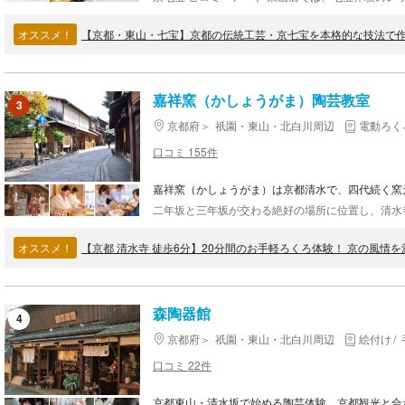
オススメ！
【京都・東山・七宝】京都の伝統工芸・京七宝を本格的な技法で作
嘉祥窯（かしょうがま）陶芸教室
3
京都府
祇園・東山・北白川周辺
電動ろく
口コミ 155件
嘉祥窯（かしょうがま）は京都清水で、四代続く窯
オススメ！
【京都 清水寺 徒歩6分】20分間のお手軽ろくろ体験！ 京の風情
森陶器館
4
京都府
祇園・東山・北白川周辺
絵付け
口コミ 22件
京都東山・清水坂で始める陶芸体験。京都観光と合