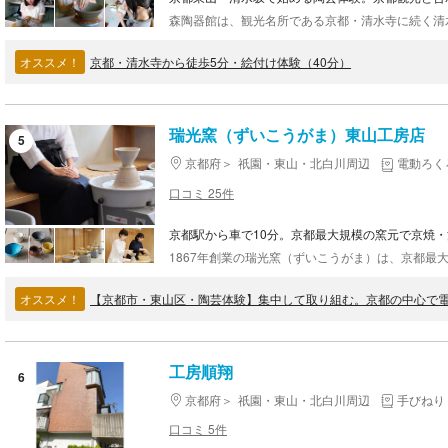
オススメ！
京都・清水寺から徒歩5分・絵付け体験（40分）
瑞光窯（ずいこうがま）東山工房店
5
京都府
祇園・東山・北白川周辺
電動ろく
口コミ 25件
京都駅から車で10分。京都最大規模の窯元で京焼
オススメ！
【京都市・東山区・陶芸体験】集中して取り組む。京都の中心で
工房順翔
6
京都府
祇園・東山・北白川周辺
手びねり
口コミ 5件