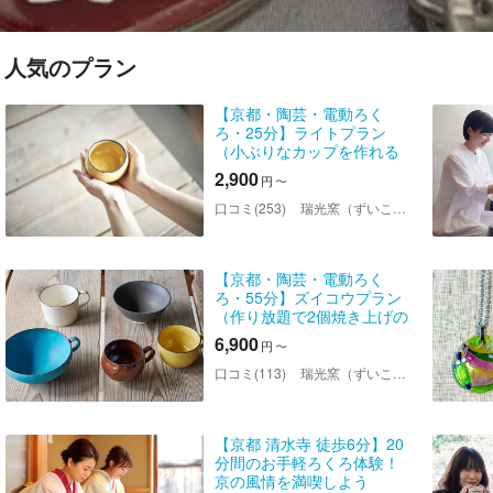
人気のプラン
【京都・陶芸・電動ろく
ろ・25分】ライトプラン
（小ぶりなカップを作れる
お手軽プラン）
2,900
円
〜
口コミ(253)
瑞光窯（ずいこうがま）京都清水店
【京都・陶芸・電動ろく
ろ・55分】ズイコウプラン
（作り放題で2個焼き上げの
満足プラン）
6,900
円
〜
口コミ(113)
瑞光窯（ずいこうがま）京都清水店
【京都 清水寺 徒歩6分】20
分間のお手軽ろくろ体験！
京の風情を満喫しよう