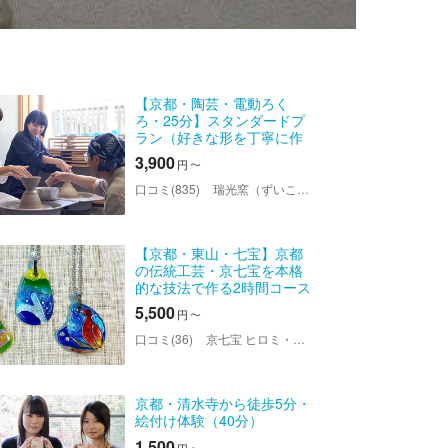
【京都・陶芸・電動ろく
ろ・25分】スタンダードプ
ラン（好きな形を丁寧に作
れる人気のプラン）
3,900
円
〜
口コミ(835)
瑞光窯（ずいこうがま）京都清水店
【京都・東山・七宝】京都
の伝統工芸・京七宝を本格
的な技法で作る2時間コース
5,500
円
〜
口コミ(36)
京七宝 ヒロミ・アート 東山店
京都・清水寺から徒歩5分・
絵付け体験（40分）
1,500