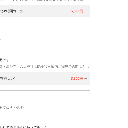
る2時間コース
5,500
円
〜
ろ
元です。
二年坂と三年坂が交わる絶好の場所に位置し、清水寺・高台寺・八坂神社は徒歩10分圏内、観光の合間にふらっと立ち寄れる便利さも魅力です。 当店では、電動ろくろでお好みの器がつくれます。体験時間は約20分なので、気軽に楽しめるのも魅力です。 また、少人数制で丁寧にサポートしてくれるので、初めてでも満足のいく仕上がりになること間違いなし。上手く作るためのポイントなど、尋ねてみていかがでしょうか。 作れる作品は、カップ・湯のみ・お茶碗・お皿・お鉢・ビアマグなどお好みで。世界に一つだけの器作りを楽しもう！ 色は8種類から選べます（季節限定色もあり）。 作品は後日プロがきれいに仕上げて、約3週間で発送します。
を満喫しよう
3,500
円
〜
手びねり・型取り
わせて清水焼きに触れてみよう