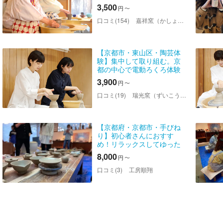
3,500
円
〜
口コミ(154)
嘉祥窯（かしょうがま）陶芸教室
【京都市・東山区・陶芸体
験】集中して取り組む。京
都の中心で電動ろくろ体験
3,900
円
〜
口コミ(19)
瑞光窯（ずいこうがま）東山工房店
【京都府・京都市・手びね
り】初心者さんにおすす
め！リラックスしてゆった
り陶芸体験
8,000
円
〜
口コミ(3)
工房順翔