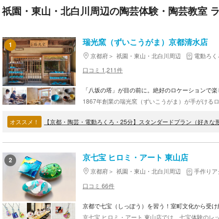
祇園・東山・北白川周辺の陶芸体験・陶芸教室 
瑞光窯（ずいこうがま）京都清水店
1
京都府
祇園・東山・北白川周辺
電動ろく
口コミ 1,211件
「八坂の塔」が目の前に。絶好のロケーションで楽
オススメ！
【京都・陶芸・電動ろくろ・25分】スタンダードプラン（好きな
京七宝 ヒロミ・アート 東山店
2
京都府
祇園・東山・北白川周辺
手作りア
口コミ 66件
京都で七宝（しっぽう）を習う！室町文化から受け