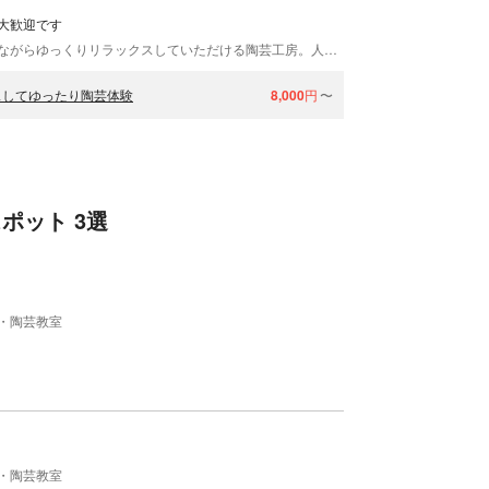
大歓迎です
「工房順翔」は、ジャズやクラシックの音楽を聴きながらゆっくりリラックスしていただける陶芸工房。人気のお茶碗やマグカップから、サラダボウル、どんぶり、鉢などの大物まで様々なものをお作りいただけます。作った作品は全て焼成可能ですよ！丁寧にお手引きいたしますので、初めての方もどうぞお気軽にお越しください。
スしてゆったり陶芸体験
8,000
円
〜
ポット 3選
・陶芸教室
・陶芸教室