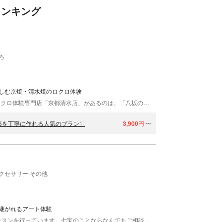
ランキング
ろ
しむ京焼・清水焼のロクロ体験
1867年創業の瑞光窯（ずいこうがま）が手がけるロクロ体験専門店「京都清水店」があるのは、「八坂の塔」の正面。清水寺・高台寺・八坂神社などが徒歩10分圏内にある京都観光の中心スポットです。熟練のスタッフによる丁寧なサポートで、ロクロ体験が初めての方でも安心。うつわの色は瑞光窯オリジナルの美しい色釉薬から選ぶことができ、普段使いできるオシャレなうつわに仕上がることも魅力です。大切な人との思い出づくりに、京焼・清水焼のロクロ体験はいかがですか。
形を丁寧に作れる人気のプラン）
3,900
円
〜
クセサリー その他
継がれるアート体験
京七宝 ヒロミ・アート 東山店では、七宝体験のレッスンを行っています。七宝のことならなんでもご相談くださいませ！ エジプトから始まり室町時代に開花した七宝とは、金属製の下地の上に釉薬を乗せ高温で焼成することで美しいガラス様の質感が得られる伝統工芸のひとつです。 日本では正倉院の収蔵品に見られるほど歴史のある七宝。ヒロミ・アートでは、現代的にアレンジした京七宝の体験をみなさまにご提供しています。シンプルな色付けから本格的な有線七宝まで！その優雅な輝きはいつまでも飽きのこない美しさです。色は16色、重ねることで様々なバリエーションを作ることができます（※有線七宝とは、細い線状の金属を文様の輪郭線に用い、それを境界にして釉薬（ガラス質の粉）を焼きつける技法）。 京七宝 ヒロミ・アートの体験場所は八坂神社より徒歩10分以内で好立地なことも魅力。あなただけのオリジナル七宝を作ってみませんか？お待ちしております！