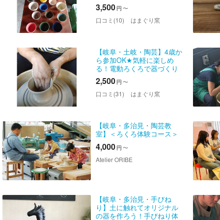
）
3,500
円
〜
口コミ(10)
はまぐり窯
【岐阜・土岐・陶芸】4歳か
ら参加OK★気軽に楽しめ
る！電動ろくろで器づくり
体験（1個・500g）
2,500
円
〜
口コミ(31)
はまぐり窯
【岐阜・多治見・陶芸教
室】＜ろくろ体験コース＞
4,000
円
〜
Atelier ORIBE
【岐阜・多治見・手びね
り】土に触れてオリジナル
の器を作ろう！手びねり体