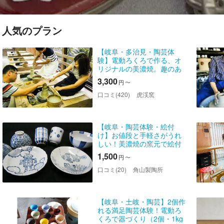
人気のプラン
【岐阜・多治見・陶芸体
験】電動ろくろで作る、オ
リジナルの美濃焼。趣のあ
る陶芸道場で日本文化を感
3,300
円
〜
じよう
口コミ(420)
虎渓窯
【岐阜・陶芸体験・絵付
け】お値段と手軽さがうれ
しい！美濃焼の窯元で絵付
け体験
1,500
円
〜
口コミ(20)
角山製陶所
【岐阜・土岐・陶芸】2個作
れる満足陶芸体験！電動ろ
くろで器づくり（2個・1kg