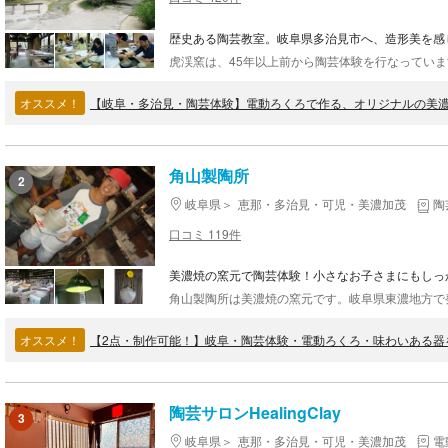
歴史ある陶芸教室。岐阜県多治見市へ、造形美を感
オススメ！
【岐阜・多治見・陶芸体験】電動ろくろで作る、オリジナルの美
角山製陶所
2
岐阜県
恵那・多治見・可児・美濃加茂
陶
口コミ 119件
美濃焼の窯元で陶芸体験！小さなお子さまにもしっ
オススメ！
【2点・制作可能！】岐阜・陶芸体験・電動ろくろ・味わいある器
陶芸サロンHealingClay
3
岐阜県
恵那・多治見・可児・美濃加茂
電