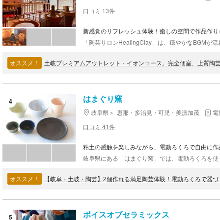
口コミ 13件
新感覚のリフレッシュ体験！癒しの空間で作品作り
オススメ！
はまぐり窯
4
岐阜県
恵那・多治見・可児・美濃加茂
電
口コミ 41件
粘土の感触を楽しみながら、電動ろくろで自由に作
オススメ！
【岐阜・土岐・陶芸】2個作れる満足陶芸体験！電動ろくろで器づくり
ボイスオブセラミックス
5