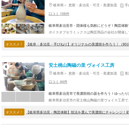
岐阜県
恵那・多治見・可児・美濃加茂
手
口コミ 106件
岐阜県多治見市・団体様も気軽にどうぞ！陶芸体験
オススメ！
【岐阜・多治見・手びねり】オリジナルの美濃焼を作ろう！（90
安土桃山陶磁の里 ヴォイス工房
6
岐阜県
恵那・多治見・可児・美濃加茂
美
口コミ 44件
岐阜県多治見市で美濃部焼の器を作ろう！ゆったり
オススメ！
【岐阜県多治見・陶芸体験】技法を選んで美濃焼にチャレンジ！