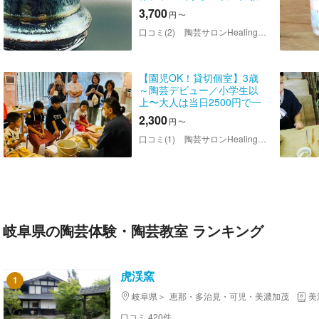
室貸切プラン電動ろくろ&手
3,700
円
〜
びねり小物造り 2つの体験
が楽しめます 冷暖房完備
口コミ(2)
陶芸サロンHealingClay
【園児OK！貸切個室】3歳
～陶芸デビュー／小学生以
上〜大人は当日2500円で一
緒に体験可！家族の思い出
2,300
円
〜
作りに◎小さなお子様も電
動ろくろに挑戦♪家族で楽し
口コミ(1)
陶芸サロンHealingClay
む陶芸体験★イオン土岐の
つい...
岐阜県の陶芸体験・陶芸教室 ランキング
虎渓窯
1
岐阜県
恵那・多治見・可児・美濃加茂
美
口コミ 420件