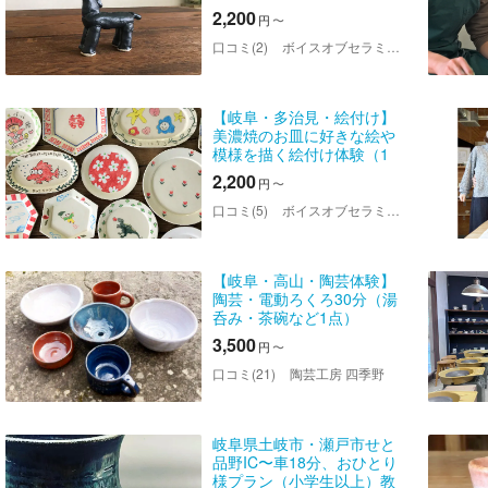
験（1個）
2,200
円
〜
口コミ(2)
ボイスオブセラミックス
【岐阜・多治見・絵付け】
美濃焼のお皿に好きな絵や
模様を描く絵付け体験（1
枚）
2,200
円
〜
口コミ(5)
ボイスオブセラミックス
【岐阜・高山・陶芸体験】
陶芸・電動ろくろ30分（湯
呑み・茶碗など1点）
3,500
円
〜
口コミ(21)
陶芸工房 四季野
岐阜県土岐市・瀬戸市せと
品野IC〜車18分、おひとり
様プラン（小学生以上）教