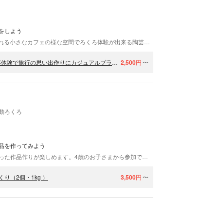
をしよう
「陶芸サロンHealingClay」は、穏やかなBGMが流れる小さなカフェの様な空間でろくろ体験が出来る陶芸サロンです 。 癒しをテーマにさまざまなプランをご用意。 貸切個室で1人作品作りに集中できるプランもございます。 慌ただしい日常に疲れたり、無心になりたい時にはお気軽にご利用ください。癒す手助けにきっとなりますよ。 土岐プレミアムアウトレット・イオンモール土岐がドライブ圏内にあり、信号が少ないので20分から25分で着きます。 秋は車で5分の場所に“逆さもみじ”で有名な『曽木公園』や世界一大きな狛犬があります。 15分ほどで、秋の桜『四季桜公園』があります。紅葉と桜が同時に見られます。 20分ほどで山岡の有名な『田んぼアート』や日本一大きな水車』の道の駅おばあちゃん市があります。 岩村城下町など散策する場所もドライブコースに適してます。 ぜひ観光がてら体験にもお寄り下さい。
土岐プレミアムアウトレット・イオンコース。完全個室、上質陶芸体験で旅行の思い出作りにカジュアルプラン！小学生ママ必見ファミリー割引あり（土岐・多治見・瀬戸・豊田の4市中心）
2,500
円
〜
動ろくろ
品を作ってみよう
岐阜県にある「はまぐり窯」では、電動ろくろを使った作品作りが楽しめます。4歳のお子さまから参加でき、親子で思い出作りに体験するのもおすすめ。まるで陶芸家になった気分で思い思いの器を作ってみてください。店舗までは「土岐IC」より車で約20分、無料駐車場も完備。手ぶらで楽しめる体験なので、ぜひ気軽に遊びに来てくださいね！
（2個・1kg ）
3,500
円
〜