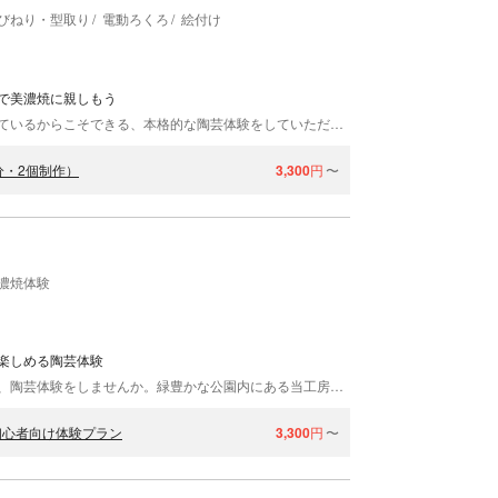
びねり・型取り
電動ろくろ
絵付け
で美濃焼に親しもう
ボイスオブセラミックスは陶芸用品の会社が開催しているからこそできる、本格的な陶芸体験をしていただけます。作品に色をつける釉薬は20種類以上ご用意。個性あふれる作品づくりをサポートします。団体様には工場のスペースをご利用いただき、最大200名様までお申込み可能です。気軽にお問い合わせください！
分・2個制作）
3,300
円
〜
濃焼体験
楽しめる陶芸体験
岐阜県多治見市の安土桃山陶磁の里ヴォイス工房で、陶芸体験をしませんか。緑豊かな公園内にある当工房は、心穏やかに陶芸を楽しめる最高の環境です。ご家族やお友だち同士でゆったり制作してください。ろくろや手びねりなど、スタッフが親切ていねいに指導します。陶芸初挑戦でも安心してお越しください。
初心者向け体験プラン
3,300
円
〜