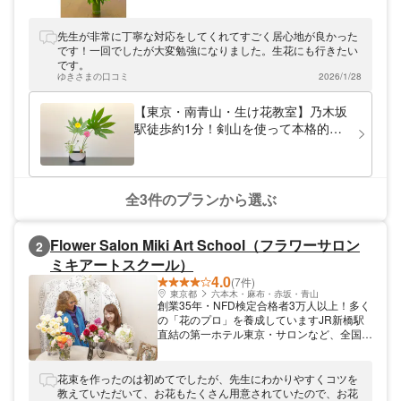
のいけばな体験をしてみませんか?「まずは
いけばなを体験してみたい」「好きな時間に
お花を生けてみたい」という方向けの体験ワ
先生が非常に丁寧な対応をしてくれてすごく居心地が良かった
ークショップでは、初心者の方にも一人ひと
です！一回でしたが大変勉強になりました。生花にも行きたい
りのレベルに合わせて丁寧に指導致します。
です。
手ぶらで参加でき、男女年齢問わずどなたで
ゆきさまの口コミ
2026/1/28
も気軽に始められます。
【東京・南青山・生け花教室】乃木坂
駅徒歩約1分！剣山を使って本格的な
いけばな体験
全3件のプランから選ぶ
Flower Salon Miki Art School（フラワーサロン
2
ミキアートスクール）
4.0
(7件)
東京都
六本木・麻布・赤坂・青山
創業35年・NFD検定合格者3万人以上！多く
の「花のプロ」を養成していますJR新橋駅
直結の第一ホテル東京・サロンなど、全国
38校で開講中のフラワーアレンジメント教
室「FlowerSalonMikiArtSchool（フラワーサ
ロンミキアートスクール）」。お花の持つ自
花束を作ったのは初めてでしたが、先生にわかりやすくコツを
然な美しさを活かしたパリスタイルのアレン
教えていただいて、お花もたくさん用意されていたので、お花