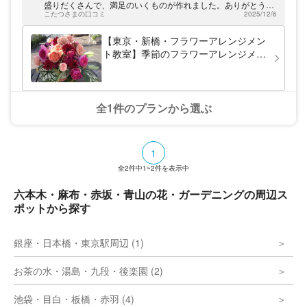
ジメントが学べます。資格取得から気軽な体
盛りだくさんで、満足のいくものが作れました。ありがとうご
験まで幅広いコースをご用意してお待ちして
こたつさまの口コミ
2025/12/6
ざいました。
います！
【東京・新橋・フラワーアレンジメン
ト教室】季節のフラワーアレンジメン
ト制作（1個）
全1件のプランから選ぶ
1
全
2
件中
1~2
件を表示中
六本木・麻布・赤坂・青山の花・ガーデニングの周辺ス
ポットから探す
銀座・日本橋・東京駅周辺 (1)
お茶の水・湯島・九段・後楽園 (2)
池袋・目白・板橋・赤羽 (4)