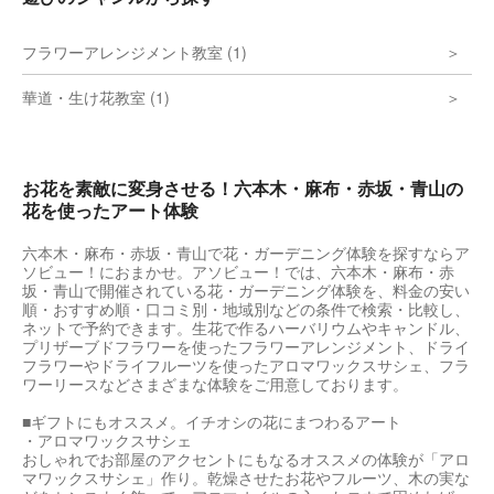
フラワーアレンジメント教室 (1)
華道・生け花教室 (1)
お花を素敵に変身させる！六本木・麻布・赤坂・青山の
花を使ったアート体験
六本木・麻布・赤坂・青山で花・ガーデニング体験を探すならア
ソビュー！におまかせ。アソビュー！では、六本木・麻布・赤
坂・青山で開催されている花・ガーデニング体験を、料金の安い
順・おすすめ順・口コミ別・地域別などの条件で検索・比較し、
ネットで予約できます。生花で作るハーバリウムやキャンドル、
プリザーブドフラワーを使ったフラワーアレンジメント、ドライ
フラワーやドライフルーツを使ったアロマワックスサシェ、フラ
ワーリースなどさまざまな体験をご用意しております。
■ギフトにもオススメ。イチオシの花にまつわるアート
・アロマワックスサシェ
おしゃれでお部屋のアクセントにもなるオススメの体験が「アロ
マワックスサシェ」作り。乾燥させたお花やフルーツ、木の実な