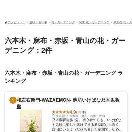
アソビュー！
趣味・習い事
花・ガーデニング
関東 花・ガーデニング
東京都 花・
六本木・麻布・赤坂・青山の花・ガー
デニング：2件
六本木・麻布・赤坂・青山の花・ガーデニング ラ
ンキング
和左右衛門-WAZAEMON- 池坊いけばな乃木坂教
1
室
4.9
(13件)
東京都
六本木・麻布・赤坂・青山
乃木坂駅徒歩1分。初心者の方も、いけばな
を気軽に楽しく体験できる教室駅から近く、
自宅にいるような落ち着いた空間で、初めて