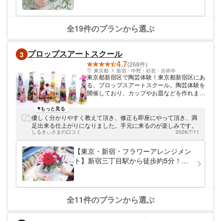
バリウムの製造・販売を行う、【ずこうし
つ】が運営しておりますので、花材の種類が
300種類以上と!!!豊富にあり、お花に囲まれ
た空間でレッスンすることができます。 ※講
全19件のプランから選ぶ
師が厳選した季節の花材を随時入荷しており
ます。同じお花でも季節によって色味が変わ
ったり、当教室だけの特別な色のお花もあっ
プロップスアートスクール
3
て、様々なデザインを作ることができます。
4.7
巣鴨駅から池袋駅までは電車で5分なので、
(268件)
乙女ロードやサンシャイン水族館などへのア
東京都
新宿・中野・杉並・吉祥寺
東京都新宿区で陶芸体験！東京都新宿区にあ
クセスも良好です。 当教室の徒歩圏内には
る、プロップスアートスクール。陶芸体験を
「巣鴨地蔵通り商店街」をはじめ、モダンで
開催しており、カップやお皿などを作れま
閑静な日帰り温泉「東京染井温泉
す。当店の魅力は、平日夜まで教室を開催し
SAKURA」、歴史を感じる都立庭園「六義
ていること。お仕事帰りにも立ち寄れます。
もっと見る
園」などがあり、体験と合わせて1日を満喫
優しく分かりやすく教えて頂き、修正も即座にやって頂き、満
できる散策スポットが充実しています。 み
足出来る仕上がりになりました。手元に来るのが楽しみです。
なさまのお越しを心よりお待ちしておりま
しるきぃさまの口コミ
2026/7/11
す。
【東京・新宿・フラワーアレンジメン
ト】新宿三丁目駅から徒歩約5分！フ
ラワーアレンジメント・生花ケーキ作
り おひとり様・カップルのご参加
OK！！女性に人気
全11件のプランから選ぶ