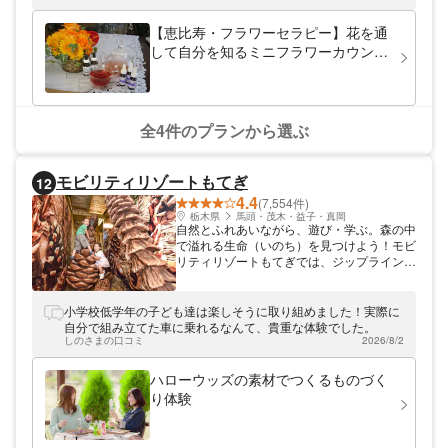
新しい自分を見つけてみませんか。
て嵌めて行くので占いみたいに「コレが出たからコウ」ではな
いです。自問自答の世界です。対応してくださった方が、とて
【恵比寿・フラワーセラピー】花を通
も聞き上手なので愚痴吐きや自分を見直すキッカケに成ったと
して自分を知るミニフラワーカウンセ
思います。
リング
全4件のプランから選ぶ
モビリティリゾートもてぎ
12
4.4
(7,554件)
栃木県
馬頭・茂木・益子・真岡
自然とふれあいながら、遊び・学ぶ。森の中
で溢れる生命（いのち）を見つけよう！モビ
リティリゾートもてぎでは、ジップラインを
始め室内・外のアスレチックも楽しめます。
モビパークには、森をテーマに親子でチャレ
ンジできるアスレチックや立体迷路、子ども
小学校低学年の子ども達は楽しそうに取り組めました！実際に
が自由に操れるクルマやバイクのアトラクシ
自分で組み立てた車に乗れるなんて、貴重な体験でした。
ョンがいっぱい。モビパークは、そんな子ど
しのさまの口コミ
2026/8/2
もたちのステップアップを応援します。グラ
ンピングやBBQもお楽しみいただけるの
ハローウッズの素材でつくるものづく
で、ファミリーにもおすすめです。
り体験