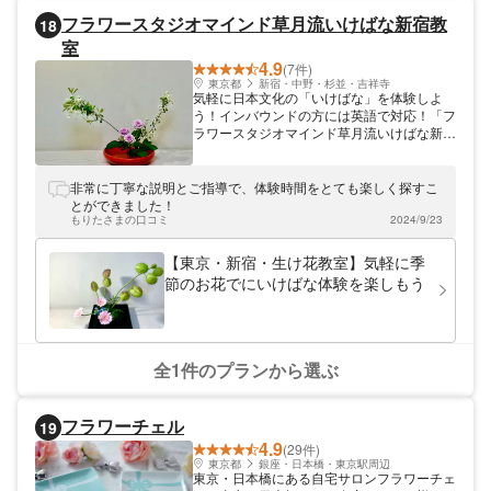
良好。小田原観光の思い出づくりや、ご旅行
フラワースタジオマインド草月流いけばな新宿教
18
中の体験にも人気です。落ち着いた空間で、
室
日常を少し離れ、お花と向き合う贅沢な時間
をお過ごしください。 完成した作品はその
4.9
(7件)
ままお持ち帰りいただけます。季節を問わず
東京都
新宿・中野・杉並・吉祥寺
気軽に日本文化の「いけばな」を体験しよ
長く楽しめるフラワーアレンジメントを、自
う！インバウンドの方には英語で対応！「フ
分へのご褒美や記念の一品として作ってみま
ラワースタジオマインド草月流いけばな新宿
せんか。
教室」では、剣山・花器・花鋏を使って、日
本文化を体験することができます。アットホ
ームな教室で、気軽にいけばなをお楽しみい
非常に丁寧な説明とご指導で、体験時間をとても楽しく探すこ
ただけますよ。経験者の方はもちろん、初心
とができました！
者や男性の方も大歓迎です！身近な花を通し
もりたさまの口コミ
2024/9/23
て、花の魅力をあなたの手で表現してみまし
ょう。
【東京・新宿・生け花教室】気軽に季
節のお花でにいけばな体験を楽しもう
全1件のプランから選ぶ
フラワーチェル
19
4.9
(29件)
東京都
銀座・日本橋・東京駅周辺
東京・日本橋にある自宅サロンフラワーチェ