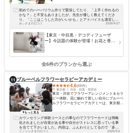
ンで、大人気のハーバリウム作りを提供して
おります。花材も多数用意しており、丁寧で
初めてのハーバリウム作りで緊張してたり、「上手く作れるの
アットホームな指導で好評です。
かな？」と不安もありましたが、先生が優しく教えてくださ
り、「ここはこうした方がいいかも」とアドバイスも適宜して
みぃさまの口コミ
2026/4/27
くださったりで、自分の理想のテーマに沿ったものが作れまし
た✨ 今回はハーバリウム作りでしたが、近くに陶芸作成のブー
スもあったので、そちらもやってみたいと思いました🏺
【東京・中目黒・デコディフューザ
ー】今話題の体験が登場！お花と香り
で作る癒やしのアイテム！
全6件のプランから選ぶ
ブルーベルフラワーセラピーアカデミー
11
4.6
(66件)
東京都
渋谷・目黒・世田谷
東京・渋谷でフラワーアレンジメント＆セラ
ピー体験。花に触れて新しい自分にブルーベ
ルフラワーセラピーアカデミーは、東京都渋
谷区でフラワーアレンジメント＆セラピーレ
ッスンを主催しています。初心者からセラピ
もっと見る
ーの知識を取り入れに来る経験者まで、主に
カウンセリング体験コースとの事なのでフラワーカードは簡略
女性の方にお越しいただいています。体験を
化されましたが自覚がある事や自分がストレスに思っている事
通じて、恋愛の悩みや人間関係の悩みが解決
を当てて下さいました。内容は、ふんわりとしてるので「多
することもありますよ。フラワーセラピーで
イノシシさまの口コミ
2026/5/4
分」や「そうなんだろうな」と自分の中で思い当たる事柄に当