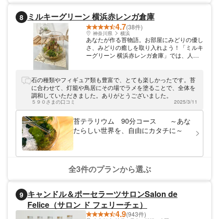
ミルキーグリーン 横浜赤レンガ倉庫
8
4.7
(38件)
神奈川県
横浜
あなたが作る苔物語。お部屋にみどりの優し
さ、みどりの癒しを取り入れよう！「ミルキ
ーグリーン 横浜赤レンガ倉庫」では、人気
急上昇中の苔テラリウム作りを体験できま
す。完成した作品は定期的にお手入れすれば
約2～3年楽しむことが可能。奇跡の植物
石の種類やフィギュア類も豊富で、とても楽しかったです。苔
「苔」が育つ喜びを毎日身近に実感できます
に合わせて、灯籠や鳥居にその場でラメを塗ることで、全体を
よ♪アクセスは「馬車道駅」「日本大通り
調和していただきました。ありがとうございました。
駅」より徒歩約6分。お近くにお越しの際は
５９０さまの口コミ
2025/3/11
ぜひお立ち寄りください。
苔テラリウム 90分コース ～あな
たらしい世界を、自由にカタチに～
全3件のプランから選ぶ
キャンドル＆ポーセラーツサロンSalon de
9
Felice（サロン ド フェリーチェ）
4.9
(943件)