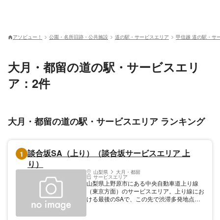
アソビュー！
公園・名所旧跡・公共施設
道の駅・サービスエリア
甲信越 道の駅・サ
大月・都留の道の駅・サービスエリ
ア：2件
大月・都留の道の駅・サービスエリア ランキング
談合坂SA（上り）（談合坂サービスエリア 上
1
り）
山梨県
大月・都留
サービスエリア
山梨県上野原市にある中央自動車道上り線
（東京方面）のサービスエリア。上り線にお
ける最後のSAで、この先で渋滞多発地点の
小仏トンネルに入る。かつては下り線と同じ
位置にあり一部施設は供用されていたが、