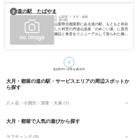
1992年に分離した。最大で小型車490台を
収容するなど全国でも屈指の規模を有するサ
道の駅 たばやま
2
ービスエリアで、バラエティに富むグルメが
味わえることでも知られる。2020年よりス
山梨県
大月・都留
道の駅
マートインターチェンジが設置された。
山梨県北都留郡にある道の駅。もともと存在
した村営の丹波山温泉「のめこい湯」に直売
施設と食堂をリニューアルして造られた施
設。農産物直売所では丹波山の特産品である
わさびや山菜、やまめや野生鹿のソーセージ
など、丹波山ならではの品が数多く取り扱わ
れている。週末にはイベントも開催されてお
り、鍋や地魚の塩焼き、オリエンテーション
1
や抽選会などが行われている。
全
2
件中
1~2
件を表示中
大月・都留の道の駅・サービスエリアの周辺スポットか
ら探す
八ヶ岳・小淵沢・清里・大泉 (1)
大月・都留で人気の遊びから探す
ラフティング (3)