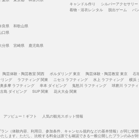
キャンドル作り
シルバーアクセサリー
着物・浴衣レンタル
脱出ゲーム
バ
奈良県
和歌山県
山口県
大分県
宮崎県
鹿児島県
陶芸体験・陶芸教室 関西
ボルダリング 東京
陶芸体験・陶芸教室 東京
石
ケリング
ラフティング 関東
ニセコ ラフティング
水上 ラフティング
横浜
奥多摩 ラフティング
串本 ダイビング
鬼怒川 ラフティング
球磨川 ラフテ
古島 ダイビング
SUP 関東
花火大会 関東
アソビュー！ギフト
人気の観光スポット情報
プラン（体験内容、利用日、参加条件、キャンセル規約などの基本情報）が同じ状
いたします。ただし、比較する料金は誰でも確認できる一般公開したプランのみが対