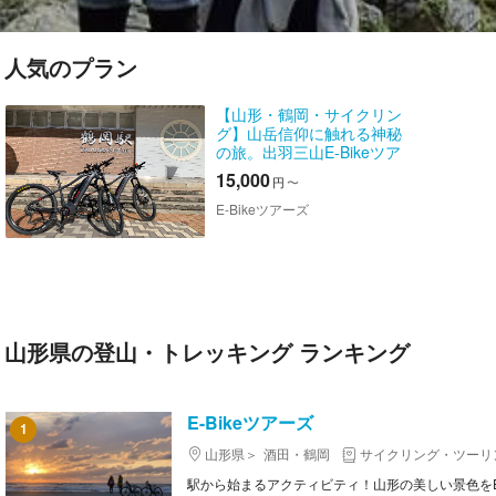
人気のプラン
【山形・鶴岡・サイクリン
グ】山岳信仰に触れる神秘
の旅。出羽三山E-Bikeツア
ー
15,000
円
〜
E-Bikeツアーズ
山形県の登山・トレッキング ランキング
E-Bikeツアーズ
1
山形県
酒田・鶴岡
サイクリング・ツーリ
駅から始まるアクティビティ！山形の美しい景色をE-