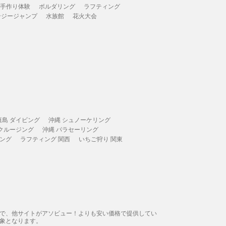
 手作り体験
ボルダリング
ラフティング
ンジージャンプ
水族館
花火大会
垣島 ダイビング
沖縄 シュノーケリング
 クルージング
沖縄 パラセーリング
ィング
ラフティング 関西
いちご狩り 関東
態で、他サイトがアソビュー！よりも安い価格で提供してい
象となります。