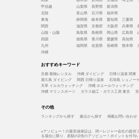
甲信越
山梨県
長野県
新潟県
北陸
富山県
石川県
福井県
東海
静岡県
岐阜県
愛知県
三重県
関西
滋賀県
京都府
大阪府
兵庫県
山陰・山陽
鳥取県
島根県
岡山県
広島県
四国
徳島県
香川県
愛媛県
高知県
九州
福岡県
佐賀県
長崎県
熊本県
沖縄
おすすめキーワード
京都 着物レンタル
沖縄 ダイビング
日帰り温泉 関東
屋久島 ダイビング
関西 日帰り温泉
石垣島 シュノー
天草 イルカウォッチング
沖縄 ホエールウォッチング
沖縄 マリンスポーツ
ガラス細工・ガラス工房 東京
宮
その他
ランキングから探す
拠点から探す
掲載お問い合わせ
※アソビュー！の最安値保証は、同一レジャー会社の提供
る場合に限り、差額の2倍のアソビュー！ポイントを付与