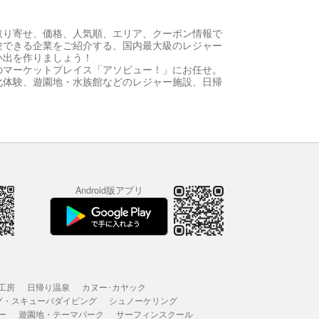
取り寄せ、価格、人気順、エリア、クーポン情報で
験できる企業をご紹介する、国内最大級のレジャー
い出を作りましょう！
のマーケットプレイス「アソビュー！」にお任せ。
化体験、遊園地・水族館などのレジャー施設、日帰
Android版アプリ
工房
日帰り温泉
カヌー･カヤック
グ・スキューバダイビング
シュノーケリング
ー
遊園地・テーマパーク
サーフィンスクール