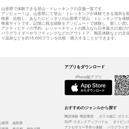
山形県で体験できる登山・トレッキングの店舗一覧です。
アソビュー！は、山形県にて登山・トレッキングが体験できる場所を
検索・比較し、あなたにピッタリの山形県で登山・トレッキングを体
検索サイトです。記憶に残る経験をアソビュー！で体験し、新しい思
アクティビティの予約、レジャーチケットの購入なら日本最大の遊び
パラグライダーやラフティングなどのアウトドア、陶芸体験などの文
り温泉などを約15,000プランを比較・購入することができます。
アプリをダウンロード
iPhone版アプリ
おすすめのジャンルから探す
陶芸体験･陶芸教室
ガラス細工･ガラス
SUP･スタンドアップパドル
ダイビン
山形県
福島県
アクセサリー手作り体験
パラグライダ
千葉県
東京都
神奈川県