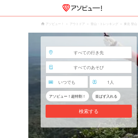
アソビュー！
アウトドア
登山・トレッキング
東北 登
すべての行き先
すべてのあそび
いつでも
1
人
アソビュー！超特割！
並ばず入れる
検索する