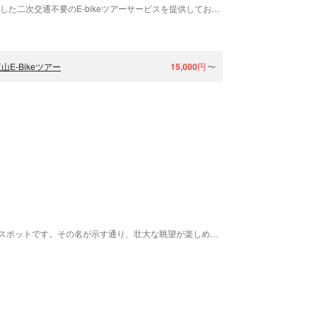
「E-Bikeツアーズ」では、JR羽越本線の駅を発着とした二次交通不要のE-bikeツアーサービスを提供しております！ハイグレード電動アシスト付きマウンテンバイクに乗って、思う存分観光を楽しんでいただけますよ♪ツアーではお客様のご希望や体力に合わせて、コースは自在に組むことが出来るので運動が苦手という方も安心です。
-Bikeツアー
15,000
円
〜
眺海の森は、山形県酒田市に広がる自然豊かな観光スポットです。その名が示す通り、壮大な眺望が楽しめることが特徴で、緑深い森林から庄内平野や日本海までが一望できます。 豊かな自然が魅力的な森林教室では様々なテーマの教室が開催されており、森の知識や楽しさを体験できます。「花の森へようこそ」では森林内に咲く多種多様な花々を観察することができ、「森の中はオールグリーン」では新緑の中を散策することができるなど、自然と触れ合う貴重な体験を堪能することが可能です。 施設内にはスキー場やキャンプ場といったアウトドア施設も充実しているため、家族連れや友人同士で訪れる方から団体利用まで、さまざまなシチュエーションで楽しむことができます。夕陽の名所としても評価が高く、日没時には美しい景色を見ることができます。 会場内には森林学習展示館が設置されており、眺海の森の自然環境について学ぶことができます。遊歩道を利用した紅葉トレッキングや、森の案内人による解説付きのトレッキングもおすすめです。 山形県の豊かな自然を五感で感じられる眺海の森。その壮大な眺望と共に、季節ごとの自然の変化を楽しむこの場所で、心地好いひとときを過ごしてみてはいかがでしょうか。