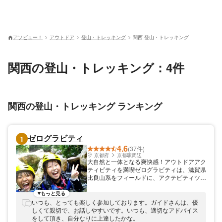
アソビュー！
アウトドア
登山・トレッキング
関西 登山・トレッキング
関西の登山・トレッキング：4件
関西の登山・トレッキング ランキング
ゼログラビティ
1
4.6
(37件)
京都府
京都駅周辺
大自然と一体となる爽快感！アウトドアアク
ティビティを満喫ゼログラビティは、滋賀県
比良山系をフィールドに、アクテビティツア
ーの主催を行っております。 兵庫・大阪・
京都からJRで1本、60分で行けます。事務所
もっと見る
にはトイレ、シャワールーム等の設備も充
いつも、とっても楽しく参加しております。ガイドさんは、優
実。女性の方も快適に利用できます。送迎も
しくて親切で、お話しやすいです。いつも、適切なアドバイス
ありで便利！
をして頂き、自分なりに上達したかな。