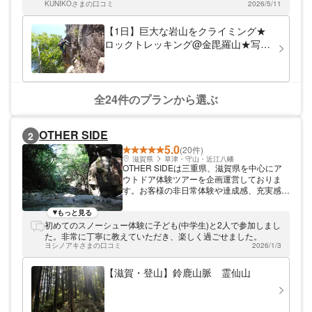
KUNIKOさまの口コミ
2026/5/11
【1日】巨大な岩山をクライミング★
ロックトレッキング@金毘羅山★写真
プレゼント
全24件のプランから選ぶ
OTHER SIDE
2
5.0
(20件)
滋賀県
草津・守山・近江八幡
OTHER SIDEは三重県、滋賀県を中心にア
ウトドア体験ツアーを企画運営しておりま
す。お客様の非日常体験や達成感、充実感を
大切に考えており大自然の中で記憶に残る体
験を提供したいと思います。
もっと見る
初めてのスノーシュー体験に子ども(中学生)と2人で参加しまし
た。非常に丁寧に教えていただき、楽しく過ごせました。
ヨシノアキさまの口コミ
2026/1/3
【滋賀・登山】鈴鹿山脈 霊仙山