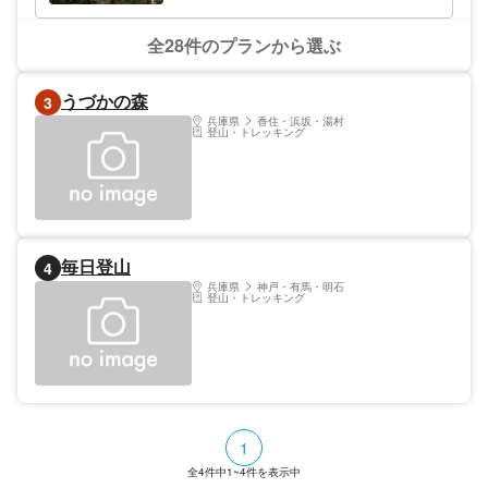
全28件のプランから選ぶ
うづかの森
3
兵庫県
香住・浜坂・湯村
登山・トレッキング
毎日登山
4
兵庫県
神戸・有馬・明石
登山・トレッキング
1
全
4
件中
1~4
件を表示中