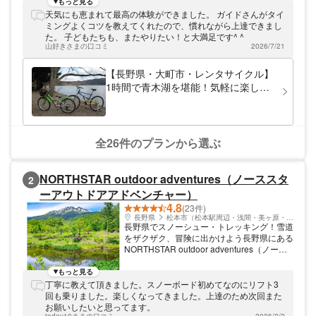
スの鏡」と呼ばれる青木湖をメインに、新し
もっと見る
い遊びを始めてみませんか？
天気にも恵まれて最高の体験ができました。 ガイドさんがタイ
ミングよくコツを教えてくれたので、慣れながら上達できまし
た。 子どもたちも、またやりたい！と大満足です^ ^
山好きさまの口コミ
2026/7/21
【長野県・大町市・レンタサイクル】
1時間で青木湖を堪能！気軽に楽しめ
るサイクリングプラン
全26件のプランから選ぶ
NORTHSTAR outdoor adventures（ノーススタ
2
ーアウトドアアドベンチャー）
4.8
(23件)
長野県
松本市（松本駅周辺・浅間・美ヶ原・塩尻）
長野県でスノーシュー・トレッキング！雪道
をザクザク、冒険に出かけよう長野県にある
NORTHSTAR outdoor adventures（ノース
スター・アウトドア・アドベンチャー）は、
スノーシューを履いてトレッキングツアーを
もっと見る
開催しています。乗鞍高原の壮大なロケーシ
丁寧に教えて頂きました。スノーボード初めてなのにリフト3
ョンの中、じっくりウォーキングを楽しみま
回も乗りました。楽しくなってきました。上達のため次回また
しょう。スノーシューはスキー板よりも歩き
お願いしたいと思ってます。