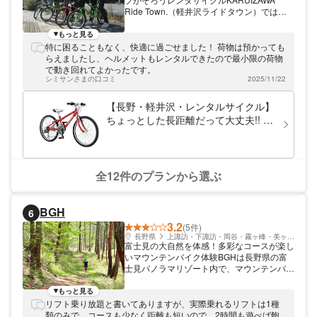
Ride Town.（軽井沢ライドタウン）では、
本格的なロードバイクから、スカートでも乗
れるスクーター、子ども乗せもOKの電動自
もっと見る
転車など、8タイプから選べるレンタサイク
特に困ることもなく、快適に過ごせました！ 荷物は預かっても
ルを提供しています。気軽にトライできる2
らえましたし、ヘルメットもレンタルできたので最小限の荷物
時間プランから、キャンプや宿泊にも対応で
で動き回れてよかったです。
きる数日間プランまで、コースはさまざまで
シミサンさまの口コミ
2025/11/22
す。
【長野・軽井沢・レンタルサイクル】
ちょっとした長距離だって大丈夫!! 18
段変速採用のジュニア用MTB（LGS-
J22）
全12件のプランから選ぶ
BGH
6
3.2
(5件)
長野県
上諏訪・下諏訪・岡谷・霧ヶ峰・美ヶ原高原
富士見の大自然を体感！多彩なコースが楽し
いマウンテンバイク体験BGHは長野県の富
士見パノラマリゾート内で、マウンテンバイ
クの体験をご提供しています。 富士見の大
自然を体感できるマウンテンバイク！ 都心
もっと見る
や名古屋からも近い、アクセス自慢の富士見
リフト乗り放題と書いてありますが、実際乗れるリフトは1種
パノラマリゾート内にあります。リゾート内
類のみで、コースも少なく距離も短いので、2時間も遊べば飽