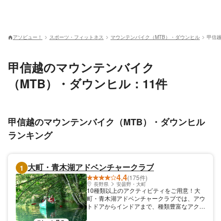
アソビュー！
スポーツ・フィットネス
マウンテンバイク（MTB）・ダウンヒル
甲信越
甲信越のマウンテンバイク
（MTB）・ダウンヒル：11件
甲信越のマウンテンバイク（MTB）・ダウンヒル
ランキング
大町・青木湖アドベンチャークラブ
1
4.4
(175件)
長野県
安曇野・大町
10種類以上のアクティビティをご用意！大
町・青木湖アドベンチャークラブでは、アウ
トドアからインドアまで、種類豊富なアクテ
ィビティをご用意しております。「北アルプ