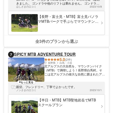
には自然を舞台にしたアクティビティが盛り
きました。 ゴンドラや他のリフトは乗れません。 ゴンドラで
だくさん。BGHでは富士見の大自然を体い
はしさまの口コミ
2023/10/8
山頂まで行き、景色を見るのが楽しみだったのに、それが叶わ
っぱいに感じられるマウンテンバイク体験や
なくて残念でした。 初めてのマウンテンバイクで、常識を知ら
初心者に嬉しいレッスンもご提供中です！
ない私が悪いとは思いますが、これで7千円とわかっていたら
【長野・富士見・MTB】富士見パノラ
楽しみ方豊富な4つのコース！ コースは4つ
体験しませんでした。
マMTBパークで手ぶらでマウンテンバ
ご用意しています。林の中を駆け抜けたり、
イク体験！【スキルアップエリア】
広々した視界が気持ちいい開放的な大自然を
走ったり。本格的な練習もできるコースやキ
ッズ向けのミニサイズコースもあり、とにか
く楽しみ方が豊富！リフトにも乗れるのでレ
全3件のプランから選ぶ
ジャー気分が最高に盛り上がりますよ！ビギ
ナーや中級者のためのスクールも開催してい
るのでぜひご利用くださいね。 大自然を思
SPICY MTB ADVENTURE TOUR
7
い切りアクティブに楽しむならマウンテンバ
5.0
イク！キッズや女性にも安心のコース設計で
(2件)
す。お気軽に遊んで行ってくださいね！
長野県
白馬・小谷
北アルプスの大自然を、マウンテンバイク
（MTB）で満喫しよう！長野県白馬村。そ
こは北アルプスの雄大な自然に囲まれたアウ
トドアスポーツの聖地。 SPICY MTB
ADVENTUREは四季折々の魅力を、マウン
もっと見る
テンバイクを通じて提供しています。 経験
親切、フレンドリー、丁寧でよかったです。
豊富なインストラクター／ガイドがご案内し
ノンさまの口コミ
2023/10/1
ます！ 冬はスノーボード／スキーなどのウ
ィンタースポーツ、夏はマウンテンバイク
【半日・MTB】MTB聖地岩岳でMTB
（MTB）、様々なジャンルのスポーツをイ
スクールプラン
ンストラクター／ガイドは経験してきている
ので自然の魅力、愉しみ方を熟知していま