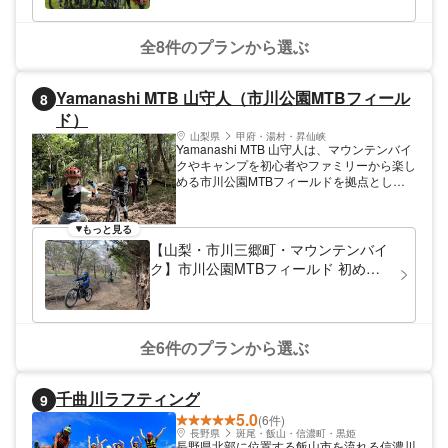
す！初心者の方でも肩の力を抜いて、私たち
に安心してお任せください。非日常の世界に
お連れいたします！ 気軽に体験！北アルプ
全8件のプランから選ぶ
スの自然を感じよう！その時・その瞬間を常
に感じ、自然に触れること。お客様の「やっ
てみたい」という気持ちを大切にしながら、
Yamanashi MTB 山守人（市川公園MTBフィール
8
一人ひとりが自然と一体化できるようなレッ
ド）
スン／ツアーを心がけています。プランのほ
とんどがダウンヒル（下り）になりますの
山梨県
甲府・湯村・昇仙峡
Yamanashi MTB 山守人は、マウンテンバイ
で、体力に自信のない方でも大丈夫。道具は
クやキャンプを初心者やファミリーから楽し
無料にてレンタルとなっておりますので、動
める市川公園MTBフィールドを拠点とし
きやすい服装で来ていただくだけです！ 山
て、マウンテンバイクのツアーやレッスンを
を勢いよく下るスリルと興奮は、クセになる
運営しています。どなたでも安心して楽しく
快感ですよ☆まずはお気軽にご参加くださ
ゼロからマウンテンバイクを覚えて、勝手に
い！
もっと見る
うまくなるマウンテンバイクコースでスキル
【山梨・市川三郷町・マウンテンバイ
を磨いて、本格的な山道を走行するツアーに
ク】市川公園MTBフィールド 初めて
もチャレンジできます。日帰りでマウンテン
のマウンテンバイク体験 (超初心者講
バイクを楽しんだり、キャンプ宿泊とセット
習&初回利用登録）
でマウンテンバイクを家族や仲間で思いっき
り楽しむスタイルなど、それぞれに合った楽
しみ方が可能です。
全6件のプランから選ぶ
千曲川ラフティング
9
5.0
(6件)
長野県
斑尾・飯山・信濃町・黒姫
長野県北部に位置する飯山市を流れる信濃川