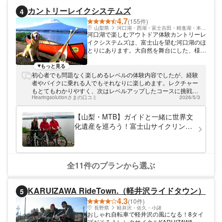
カントリーレイクシステムズ
4
4.7
(155件)
山梨県
河口湖・西湖・富士吉田・精進湖・本栖湖
河口湖で楽しむアウトドア体験カントリーレ
イクシステムズは、富士山を望む河口湖のほ
とりにあります。大自然を舞台にした、様々
なアウトドア体験を開催中。旅行の合間に、
素敵な思い出を作っていってくださいね。
もっと見る
初心者でも問題なく楽しめるレベルの体験内容でしたが、経験
者やバイクに乗れる人でもそれなりに楽しめます。レクチャー
もとてもわかりやすく、次はレベルアップしたコースに挑戦し
Hearingsolutionさまの口コミ
2026/5/3
たくなります。
【山梨・MTB】ガイドと一緒に世界文
化遺産を巡ろう！富士山サイクリング
ツアー
全11件のプランから選ぶ
KARUIZAWA RideTown.（軽井沢ライドタウン）
5
4.3
(10件)
長野県
軽井沢・佐久・小諸
おしゃれ自転車で軽井沢の風になる！8タイ
プがそろうレンタサイクルKARUIZAWA