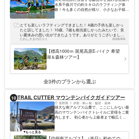
水系千曲川での約５キロのラフティング体
験！今も多くの自然が残り、小さなお子様か
らグループまで安心して楽しめます。
とても楽しいラフティングできました！ 4歳の子供も楽しかっ
たと話してました！ 10歳、7歳も相当楽しかったみたいで、良
い夏休みの思い出ができたようです。ありがとうございまし
たわしさまの口コミ
2026/8/6
た‼️
【標高1000ｍ 斑尾高原E-バイク 希望
湖＆森林ツアー】
全3件のプランから選ぶ
TRAIL CUTTER マウンテンバイクガイドツアー
10
長野県
伊那・駒ヶ根・飯田・昼神
雄大な南アルプス山麓で、ここにしかない最
高のマウンテンバイクトレイルに皆様をご案
内します。 初心者から上級者まで幅広く楽
しめるバリエーション豊かなトレイルをお楽
しみください。
もっと見る
【信州南アルプス】（半日）初めての