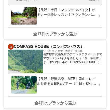
やすく、初心者も体験しやすいアクティビテ
today10さまの口コミ
2026/2/2
ィです。
【長野・半日・マウンテンバイク】ビ
ギナー体験レッスン！マウンテンバイ
クの本格スキルが身に付きます
全17件のプランから選ぶ
COMPASS HOUSE（コンパスハウス）
3
長野県
野沢・木島平・秋山郷
長野県野沢温泉村のアウトドアフィールドで
マウンテンバイクを楽しもう「豊田飯山IC」
より車で約30分の「COMPASS HOUSE（コ
ンパスハウス）」ではマウンテンバイクのレ
ンタルやガイド付きツアーを実施していま
す。夏の野沢温泉は冬に劣らず魅力いっぱ
い。地形に富んだスキー場エリアや周辺の森
【長野・野沢温泉・MTB】里山トレイ
林でのライド、そしてラストには温泉を満喫
ルを走るE-BIKEツアー（半日）初心者
しましょう。野沢温泉ならではの夏を体験し
歓迎・ガイド付き
にお越しください。
全4件のプランから選ぶ