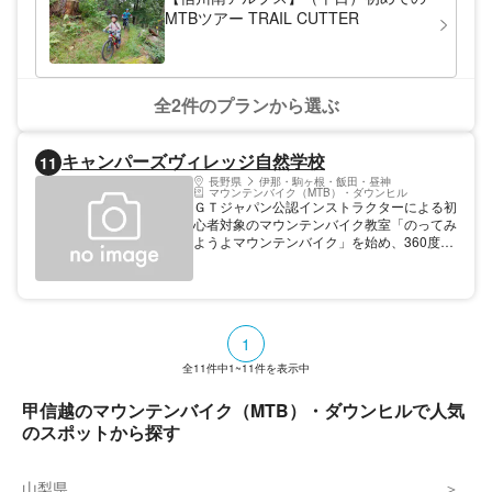
MTBツアー TRAIL CUTTER
全2件のプランから選ぶ
キャンパーズヴィレッジ自然学校
11
長野県
伊那・駒ヶ根・飯田・昼神
マウンテンバイク（MTB）・ダウンヒル
ＧＴジャパン公認インストラクターによる初
心者対象のマウンテンバイク教室「のってみ
ようよマウンテンバイク」を始め、360度ア
ルプス眺望の陣馬形山へのネイチャーツーリ
ングなど、マウンテンバイクの楽しみ方を
様々な方法で楽しみます。キャンプ場を基地
としていますので、キャンプも同時に楽しめ
ます。キャンプ場宿泊者対象のショートスク
1
ールも行っています。
全
11
件中
1~11
件を表示中
甲信越のマウンテンバイク（MTB）・ダウンヒルで人気
のスポットから探す
山梨県