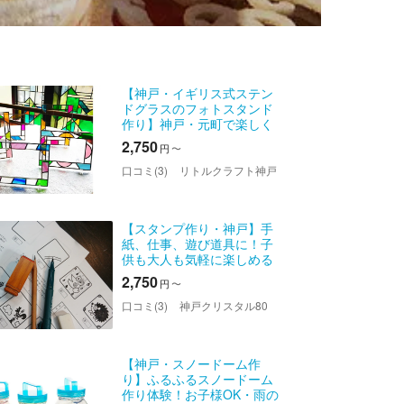
【神戸・イギリス式ステン
ドグラスのフォトスタンド
作り】神戸・元町で楽しく
作れるステンドグラスを作
2,750
円
〜
ろう♪カップルにおすすめ！
口コミ(3)
リトルクラフト神戸
【スタンプ作り・神戸】手
紙、仕事、遊び道具に！子
供も大人も気軽に楽しめる
オリジナルスタンプ！
2,750
円
〜
口コミ(3)
神戸クリスタル80
【神戸・スノードーム作
り】ふるふるスノードーム
作り体験！お子様OK・雨の