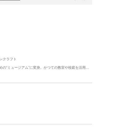
ンクラフト
学校統合で閉鎖となった旧多紀中学校が子どものための“ミュージアム”に変身。かつての教室や校庭を活用したさまざまな遊びの場があるほか、自然環境や食育、芸術などさまざまなテーマのワークショック、人形劇、絵本の読み聞かせといったイベントを開催。併設のレストランには「給食こんだて」が。さらにテイクアウトカフェ、駄菓子屋さんもあり、子どもたちが楽しく時間を過ごせる空間が広がっている。