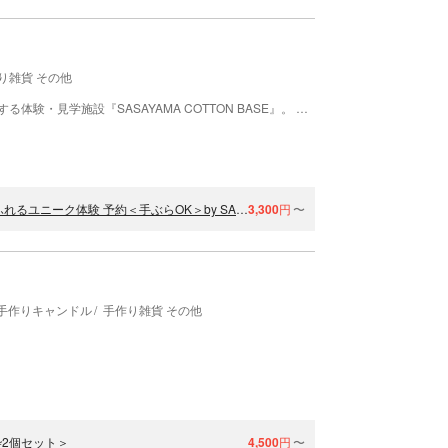
り雑貨 その他
国内ジーンズブランド「サムライジーンズ」が運営する体験・見学施設『SASAYAMA COTTON BASE』。 綿を育て、糸にして、染めて、生地にして、ジーンズをつくる。 そんな工程をイメージした体験/見学することが出来ます。 自分たちで育てた綿からジーンズを作る。そんなジーンズメーカーがあることをご存じですか？ 綿花から始まる、モノ作り。 サムライのこだわりを体現していただけます。
兵庫 丹波篠山 ふわふわ綿から、はじめての染め体験♪草木の色にふれるユニーク体験 予約＜手ぶらOK＞by SASAYAMA COTTON BASE
3,300
円
〜
手作りキャンドル
手作り雑貨 その他
2個セット＞
4,500
円
〜