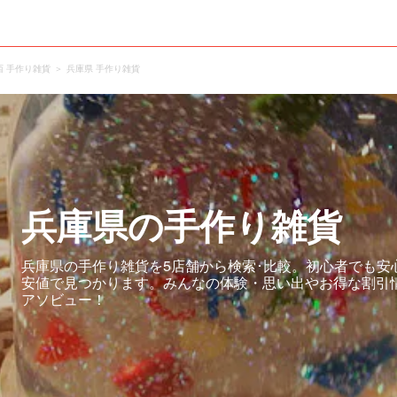
西 手作り雑貨
兵庫県 手作り雑貨
兵庫県の手作り雑貨
兵庫県の手作り雑貨を5店舗から検索･比較。初心者でも安
安値で見つかります。みんなの体験・思い出やお得な割引
アソビュー！