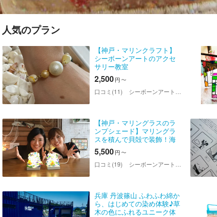
人気のプラン
【神戸・マリンクラフト】
シーボーンアートのアクセ
サリー教室
2,500
円
〜
口コミ(11)
シーボーンアート 神戸教室 「LANAI」
【神戸・マリングラスのラ
ンプシェード】マリングラ
スを積んで貝殻で装飾！海
からの贈り物で作ろう、自
5,500
円
〜
分だけのランプシェード
口コミ(19)
シーボーンアート 神戸教室 「LANAI」
兵庫 丹波篠山 ふわふわ綿か
ら、はじめての染め体験♪草
木の色にふれるユニーク体