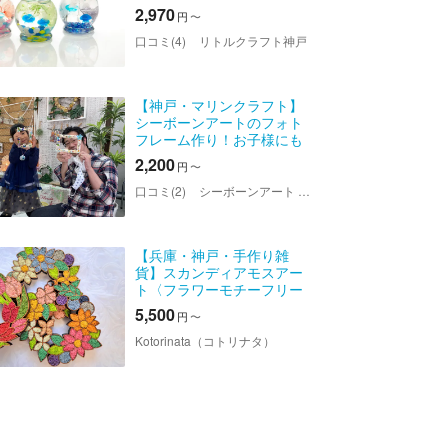
日OK・3歳～
2,970
円
〜
口コミ(4)
リトルクラフト神戸
【神戸・マリンクラフト】
シーボーンアートのフォト
フレーム作り！お子様にも
大人気♪
2,200
円
〜
口コミ(2)
シーボーンアート 神戸教室 「LANAI」
【兵庫・神戸・手作り雑
貨】スカンディアモスアー
ト〈フラワーモチーフリー
ス〉
5,500
円
〜
Kotorinata（コトリナタ）