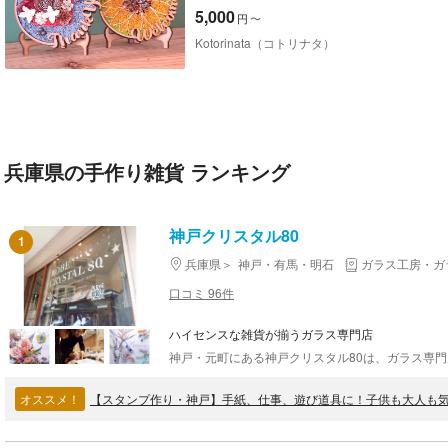
5,000
円
〜
Kotorinata（コトリナタ）
兵庫県の手作り雑貨 ランキング
神戸クリスタル80
1
兵庫県
神戸・有馬・明石
ガラス工房・ガ
口コミ 96件
ハイセンスな雑貨が揃うガラス専門店
オススメ！
【スタンプ作り・神戸】手紙、仕事、遊び道具に！子供も大人も