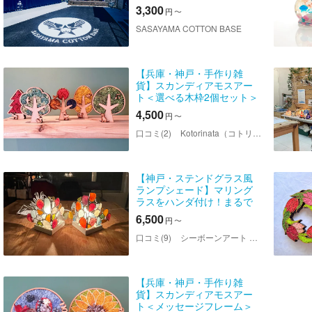
験 予約＜手ぶらOK＞by
3,300
円
〜
SASAYAMA COTTON BASE
SASAYAMA COTTON BASE
【兵庫・神戸・手作り雑
貨】スカンディアモスアー
ト＜選べる木枠2個セット＞
4,500
円
〜
口コミ(2)
Kotorinata（コトリナタ）
【神戸・ステンドグラス風
ランプシェード】マリング
ラスをハンダ付け！まるで
ステンドグラスの美しさ！
6,500
円
〜
海を感じるランプシェード
口コミ(9)
シーボーンアート 神戸教室 「LANAI」
【兵庫・神戸・手作り雑
貨】スカンディアモスアー
ト＜メッセージフレーム＞