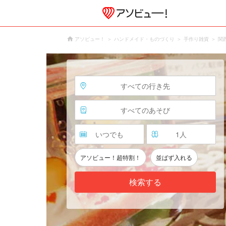
アソビュー！
ハンドメイド・ものづくり
手作り雑貨
関
すべての行き先
すべてのあそび
いつでも
1
人
アソビュー！超特割！
並ばず入れる
検索する