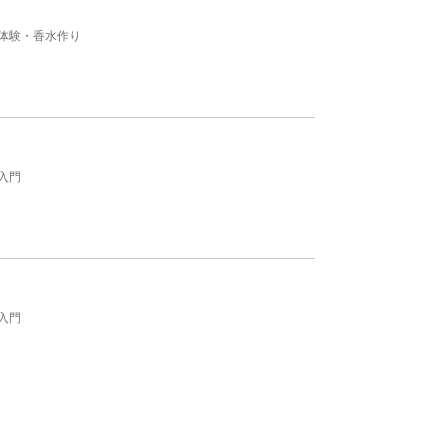
体験・香水作り
入門
入門