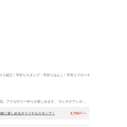
ラス細工
手作りスタンプ・手作りはんこ
手作りブローチ・タイピン
神戸・元町にある神戸クリスタル80は、ガラス専門店。アクセサリー作りが楽しめます。 ヴェネチアンガラスや天然石、スワロフスキーなどのファッション雑貨がずらりと並ぶ、おしゃれなお店です。体験の後でぜひご覧ください。 体験ご予約のお客様は当日7階体験アトリエまで直接お越しくださいませ。 お会計はグループおまとめでお願い致します。
気軽に楽しめるオリジナルスタンプ！
2,750
円
〜