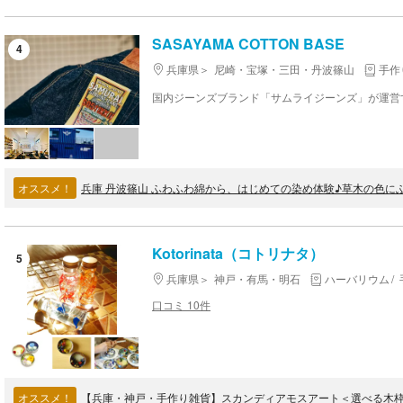
SASAYAMA COTTON BASE
4
兵庫県
尼崎・宝塚・三田・丹波篠山
手作
オススメ！
Kotorinata（コトリナタ）
5
兵庫県
神戸・有馬・明石
ハーバリウム
口コミ 10件
オススメ！
【兵庫・神戸・手作り雑貨】スカンディアモスアート＜選べる木枠