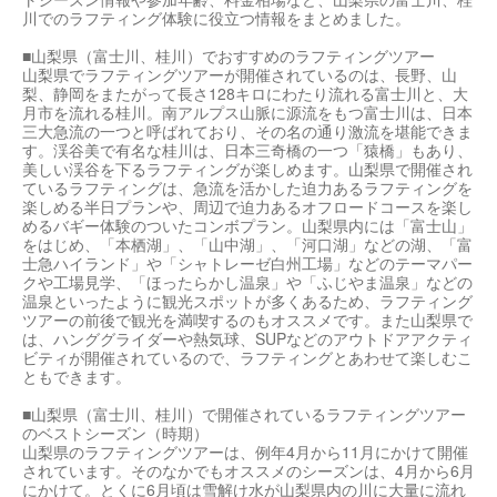
川でのラフティング体験に役立つ情報をまとめました。
■山梨県（富士川、桂川）でおすすめのラフティングツアー
山梨県でラフティングツアーが開催されているのは、長野、山
梨、静岡をまたがって長さ128キロにわたり流れる富士川と、大
月市を流れる桂川。南アルプス山脈に源流をもつ富士川は、日本
三大急流の一つと呼ばれており、その名の通り激流を堪能できま
す。渓谷美で有名な桂川は、日本三奇橋の一つ「猿橋」もあり、
美しい渓谷を下るラフティングが楽しめます。山梨県で開催され
ているラフティングは、急流を活かした迫力あるラフティングを
楽しめる半日プランや、周辺で迫力あるオフロードコースを楽し
めるバギー体験のついたコンボプラン。山梨県内には「富士山」
をはじめ、「本栖湖」、「山中湖」、「河口湖」などの湖、「富
士急ハイランド」や「シャトレーゼ白州工場」などのテーマパー
クや工場見学、「ほったらかし温泉」や「ふじやま温泉」などの
温泉といったように観光スポットが多くあるため、ラフティング
ツアーの前後で観光を満喫するのもオススメです。また山梨県で
は、ハンググライダーや熱気球、SUPなどのアウトドアアクティ
ビティが開催されているので、ラフティングとあわせて楽しむこ
ともできます。
■山梨県（富士川、桂川）で開催されているラフティングツアー
のベストシーズン（時期）
山梨県のラフティングツアーは、例年4月から11月にかけて開催
されています。そのなかでもオススメのシーズンは、4月から6月
にかけて。とくに6月頃は雪解け水が山梨県内の川に大量に流れ