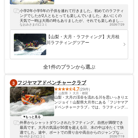
勝猿橋」まで車で10分。深い渓谷ならでは
の自然風景が一番の魅力です。また、電車の
小学2年小学5年の子供を連れて行きました。初めてのラフティ
見える、広々としたベースも魅力のひとつ！
ングでしたが2人ともとっても楽しんでいました。あいにくの
シャワーや貴重品ロッカーも完備していま
天気で一時は大雨の時もありましたが、それでも楽しめまし
す。新宿から電車で約80分と、都心からの
なおみさまの口コミ
2026/7/29
た。ナビで住所検索すると、車で５分ほどの距離の違う場所に
アクセスも抜群！みなさまのお越しをお待ち
誘導され、なかなか辿り着けず大変でした。Googleマップで名
しております！
前で検索すると正しくナビ表示できました。
【山梨・大月・ラフティング】大月桂
川ラフティングツアー
全1件のプランから選ぶ
フジヤマアドベンチャークラブ
3
4.7
(29件)
山梨県
大月・都留
山梨・大月の渓谷を流れる川を思いっきりエ
ンジョイ！山梨県大月市にある「フジヤマア
ドベンチャークラブ」では、ラフティングと
チュービングのツアーを主催しています。
フジヤマアドベンチャークラブでは、桂川を
もっと見る
楽しく下るラフティングツアー、チュービン
外界からシャットダウンされたラフティング。自然が満喫でき
グツアーを開催しています。 その源は富士
最高です。大月の気温が30度を超える日、水の中は冷たくて快
山麓・山中湖にあり、深い渓谷を流れる、富
適でした。途中、ボートでの滑り台や高台からのジャンプな
士山の湧水を湛える美しくも激しい流れの川
ko-miさまの口コミ
2026/7/19
ど、スタッフの方の工夫もあり、楽しく過ごせました。BBQも