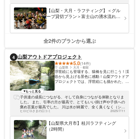
です。360度自然に囲まれた特別なロケーシ
２人では食べきれない量、貴重な体験ができました。
ョンでの体験は、ここならではの楽しみ。大
【山梨・大月・ラフティング】＜グル
自然に抱かれて、思い切り遊びましょう！
ープ貸切プラン＞富士山の湧水流れる
ラフティングでは、ガイドが1人一緒に乗り
清流、桂川随一のロングコースでたっ
込み、皆さまと一緒に激流下りにトライ。
ぷりラフティング体験
チュービングでは皆さんを前後からしっかり
サポート。 初めての方でも、自然をより近
くに感じ安心して楽しんでいただけます。
全2件のプランから選ぶ
楽しい上に頼りになるガイドと一緒に、富士
山麓の大自然を満喫しましょう！ 当社は、
ガイド、スタッフとも全員が日本人なので、
山梨アウトドアプロジェクト
4
安心して楽しくツアー参加していただけま
5.0
す。 もちろん、ツアー写真データもプレゼ
(14件)
ント！ 皆様のお越しをお待ちしておりま
山梨県
大月・都留
浮世絵にも登場する、猿橋を見に行こう！渓
す！
谷から見上げる景色に感動！山梨アウトドア
プロジェクトでは、浮世絵にも描かれた、猿
橋を見に行くツアーを開催しております。ボ
ートに乗って川下りをしながら、風光明媚な
もっと見る
景色をお楽しみください。
子供達の成長につながる、そして自身につながる体験となりま
した。 また、引率の方が最高で、とてもいい掛け声や子供への
褒め言葉が最高でした。 川は水が綺麗で、全く臭くなく（シャ
ヒロビロさまの口コミ
2025/7/11
ワー浴びなくても平気）、 久しぶりに、人間らしいことができ
たように思います。 また体験したいです！
【山梨県大月市】桂川ラフティング
（2時間）