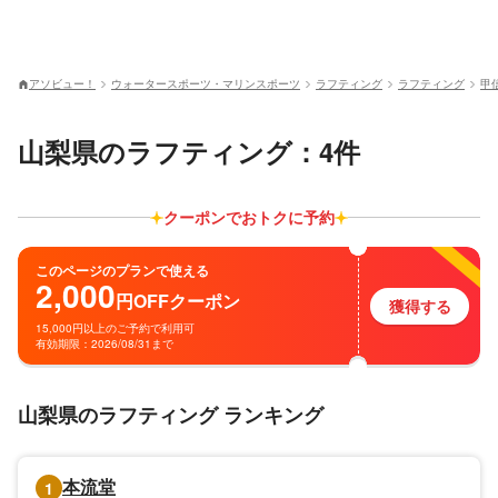
アソビュー！
ウォータースポーツ・マリンスポーツ
ラフティング
ラフティング
甲
山梨県のラフティング：4件
クーポンでおトクに予約
このページのプランで使える
2,000
円
OFF
クーポン
獲得する
15,000円以上のご予約で利用可
有効期限：2026/08/31まで
山梨県のラフティング ランキング
本流堂
1