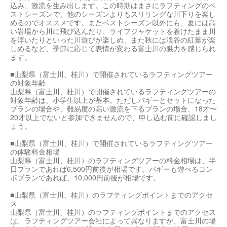
込み、激流を生み出します。この時期はまさにラフティングのベ
ストシーズンで、他のシーズンよりもスリリングな川下りを楽し
めるのでオススメです。またベストシーズン以外にも、夏には高
い岩場から川に飛び込んだり、ライフジャケットを着けたまま川
を浮いたりといった川遊びが楽しめ、また秋には渓谷の紅葉が楽
しめるなど、季節に応じて表情が変わる富士川の魅力を感じられ
ます。
■山梨県（富士川、桂川）で開催されているラフティングツアー
の対象年齢
山梨県（富士川、桂川）で開催されているラフティングツアーの
対象年齢は、小学生以上が基本。ただしバギーとセットになった
プランの場合や、難易度の高い激流を下るプランの場合、18才〜
20才以上でないと参加できませんので、申し込む前に確認しまし
ょう。
■山梨県（富士川、桂川）で開催されているラフティングツアー
の体験料金相場
山梨県（富士川、桂川）のラフティングツアーの料金相場は、半
日プランであれば6,500円前後が相場です。バギーも遊べるコン
ボプランであれば、10,000円前後が相場です。
■山梨県（富士川、桂川）のラフティングポイントまでのアクセ
ス
山梨県（富士川、桂川）のラフティングポイントまでのアクセス
は、ラフティングツアー会社によって異なりますが、富士川の場