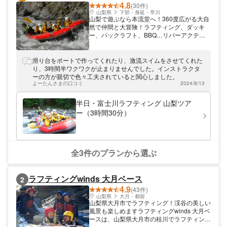
4.8
(30件)
山梨県
下部・身延・早川
山梨で遊ぶなら本流堂へ！360度広がる大自
然で仲間と大冒険！ラフティング、ダッキ
ー、パックラフト、BBQ…リバーアクティ
ビティのツアーを開催しています。 本流堂
ベースがある「やまだらけ」な町、早川町
は、富士五湖や八ヶ岳から約1時間の場所に
滑り台をボートで作ってくれたり、激流スイムをさせてくれた
あり、山梨を遊びつくすにはもってこいです
り、3時間半ワクワクが止まりませんでした。インストラクタ
♪ 自然を満喫できるアウトドアツアーを、
ーの方が親切で色々工夫されていると関心しました。
山・川で遊びつくした経験豊富で愉快なガイ
よーたんさまの口コミ
2024/8/13
ドがサポートします。 小さなカンパニーだ
からこそ、アットホームでお客様に寄り添っ
半日・富士川ラフティング 山梨ツア
たツアーをモットーに、川へ繰り出します！
ー（3時間30分）
士川上流域は川幅が広く、水遊びできるポイ
ントが多数あることが特徴です。 ラフティ
ング初体験の方にも安心してチャレンジでき
るのでおすすめです！ ファミリーはもちろ
ん、カップルや女性の方、どなたでも安心し
全3件のプランから選ぶ
て楽しめます！ 撮った写真をデータでプレ
ゼント！ ツアーにはガイドスタッフが防水
カメラを携行し、ナイスショットを狙いま
ラフティングwinds 大月ベース
2
す！ ガイドは全員、ラフティングガイドラ
4.9
イセンス、水難救助やけがなどの処置のため
(43件)
の救急法などの講習・トレーニングを受講
山梨県
大月・都留
山梨県大月市でラフティング！渓谷の美しい
し、それらの資格を保持し、安全面も徹底し
風景も楽しめますラフティングwinds 大月ベ
ております。 （SRT-1、MFA、普通救命講
ースは、山梨県大月市の桂川でラフティング
習Ⅰ）
ツアーを開催しています。浮世絵の世界「名