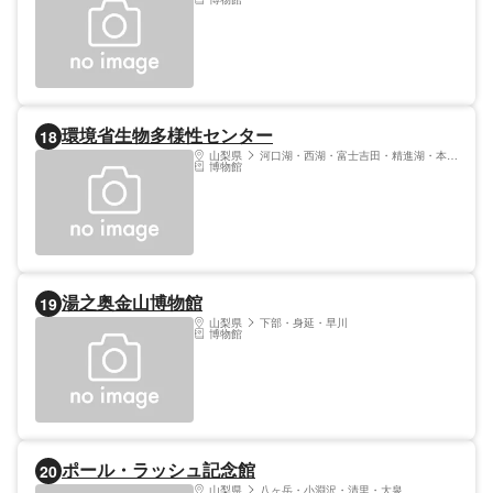
環境省生物多様性センター
18
山梨県
河口湖・西湖・富士吉田・精進湖・本栖湖
博物館
湯之奥金山博物館
19
山梨県
下部・身延・早川
博物館
ポール・ラッシュ記念館
20
山梨県
八ヶ岳・小淵沢・清里・大泉