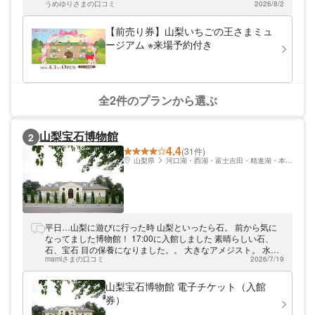
うめゆりさまの口コミ
2026/8/2
【前売り券】山梨いちごの王さまミュ
ージアム ※来場予約付き
全2件のプランから選ぶ
山梨宝石博物館
2
4.4
(31件)
山梨県
河口湖・西湖・富士吉田・精進湖・本栖湖
平日…山梨に遊びに行った時 山梨といったら石。 前から気に
なってました博物館！ 17:00に入館しました 素晴らしい石、
石、宝石 目の保養になりました。。 大きなアメジスト。 水
mamiさまの口コミ
2026/7/19
晶。見応えありました。 18:00閉館でしたので焦ってましたが
1時間もかからず見れました！ 宝石は購入したい。と思える宝
石は 私にはありませんでした！ ありがとうございました。
山梨宝石博物館 電子チケット（入館
券）