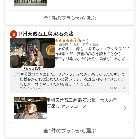
全1件のプランから選ぶ
甲州天然石工房 彩石の蔵
3
5.0
(2件)
山梨県
石和・勝沼・塩山
宝石の街、山梨は世界でもトップクラスの宝
石研磨・加工技術の高さを誇ることから、世
界中より希少な天然石や、高価な宝石などが
集まってきます。 甲州天然石工房 彩石の蔵
はそんな世界から集まってきた希少な天然
もっと見る
石、美しい宝石、不思議で面白い石などの
30分没頭できました。リフレッシュでき、楽しかったです。ま
「石」を皆様にご紹介する博物館です。（店
た機会があれば訪れたいと思います。 私は室内のコースにしま
舗サイト：https://k-tennenseki.com/） ま
したが、外でやってたのも楽しそうでした。
た、甲州天然石工房 彩石の蔵では大人の方
MINAKOさまの口コミ
2025/10/23
からお子様まで楽しんでいただける体験イベ
ントをご用意しています。 中でも本物の宝
甲州天然石工房 彩石の蔵 大人の宝
石を見つけることができる「宝石探し」は大
石探し セレブコース
人気で、時間を忘れて楽しんでいただけます
（制限時間にはご注意を）。 ※最終受付時間
16:15） ※掲載されている情報や写真につい
ては最新の情報とは限りません。 必ずご自
身で事前にご確認の上、ご利用ください。
全1件のプランから選ぶ