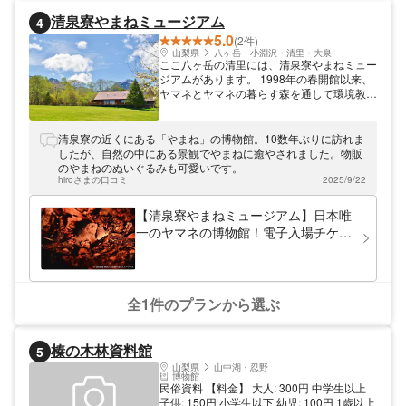
清泉寮やまねミュージアム
4
5.0
(2件)
山梨県
八ヶ岳・小淵沢・清里・大泉
ここ八ヶ岳の清里には、清泉寮やまねミュー
ジアムがあります。 1998年の春開館以来、
ヤマネとヤマネの暮らす森を通して環境教
育・環境保全の提案を行う日本で唯一の《ヤ
マネの博物館》です。写真やぬいぐるみな
ど、手に取って楽しめる展示でヤマネとヤマ
清泉寮の近くにある「やまね」の博物館。10数年ぶりに訪れま
ネの暮らす森、その森を未来へつなぐための
したが、自然の中にある景観でやまねに癒やされました。物販
提案を紹介してる施設です。 ●生体展示(生
のやまねのぬいぐるみも可愛いです。
きたヤマネの展示)はありません。
hiroさまの口コミ
2025/9/22
【清泉寮やまねミュージアム】日本唯
一のヤマネの博物館！電子入場チケッ
ト（入館＋記念ピンバッチ）
全1件のプランから選ぶ
榛の木林資料館
5
山梨県
山中湖・忍野
博物館
民俗資料 【料金】 大人: 300円 中学生以上
子供: 150円 小学生以下 幼児: 100円 1歳以上