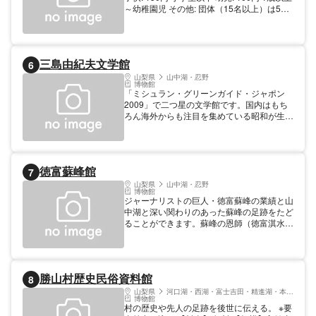
～幼稚園児 その他: 団体（15名以上）は50
円引き 【規模】入館者数（年間）：410，
000人
三島由紀夫文学館
6
山梨県
山中湖・忍野
博物館
「ミシュラン・グリーンガイド・ジャポン
2009」で二つ星の文学館です。国内はもち
ろん海外からも注目を集めている昭和が生ん
だ最大の作家・三島由紀夫の資料（直筆原
稿、創作ノート、著書、シナリオ、映画・演
劇プログラムなど）を展示しています。館内
で上映する54分の映像は特に人気がありま
徳富蘇峰館
7
すので必見です。文学好きの方は一度足を運
んでいただきたいです。
山梨県
山中湖・忍野
博物館
ジャーナリストの巨人・徳富蘇峰の業績と山
中湖と深い関わりのあった蘇峰の足跡をたど
ることができます。蘇峰の恩師（徳富淇水、
新島襄、勝海舟、横井小楠）の資料を展示し
た四恩堂は必見です。
勝山村歴史民俗資料館
8
山梨県
河口湖・西湖・富士吉田・精進湖・本栖湖
博物館
村の歴史や先人の足跡を後世に伝える。 ※要