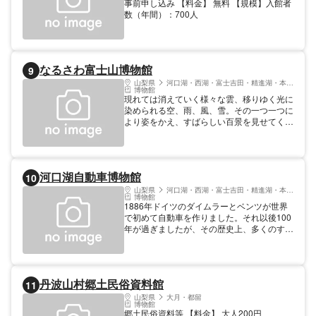
事前申し込み 【料金】 無料 【規模】入館者
数（年間）：700人
なるさわ富士山博物館
9
山梨県
河口湖・西湖・富士吉田・精進湖・本栖湖
博物館
現れては消えていく様々な雲、移りゆく光に
染められる空、雨、風、雪。その一つ一つに
より姿をかえ、すばらしい百景を見せてくれ
る富士山。私達はその霊峰富士をどのくらい
知っているでしょう。いつもそこに在り、
色々なことを教えてくれる力強い富士、もう
眺めているだけではもったいない。近付けば
河口湖自動車博物館
10
近づくほど、知れば知るほど、新たな感動に
出会えます。富士山とその周辺の歴史と自然
山梨県
河口湖・西湖・富士吉田・精進湖・本栖湖
博物館
を紹介。三面マルチビジョン・巨大な恐竜模
1886年ドイツのダイムラーとベンツが世界
型や映像検索装置など。
で初めて自動車を作りました。それ以後100
年が過ぎましたが、その歴史上、多くのすぐ
れた技術者が考え出した発明によって今日の
自動車があるのです。当博物館には、世界で
初めて作られた1886年製のベンツから、現
在のフェラーリまで、自動車の発展に於いて
丹波山村郷土民俗資料館
11
重要な役割を果たした車、約70台を展示し
ています。今日、日本の自動車産業は年間
山梨県
大月・都留
博物館
1000万台も製造する世界一の生産国になり
郷土民俗資料等 【料金】 大人200円