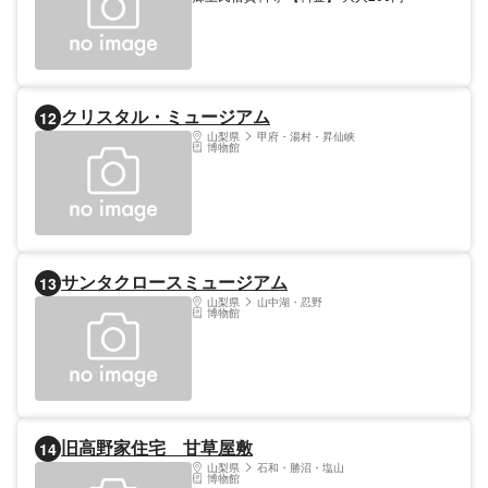
ました。どうぞこの素晴らしい100余年の歴
史をご覧下さい。
クリスタル・ミュージアム
12
山梨県
甲府・湯村・昇仙峡
博物館
サンタクロースミュージアム
13
山梨県
山中湖・忍野
博物館
旧高野家住宅 甘草屋敷
14
山梨県
石和・勝沼・塩山
博物館