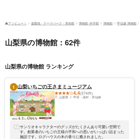
アソビュー！
遊園地・テーマパーク・美術館
博物館･科学館
博物館
甲信越 博物館
山梨県の博物館：62件
山梨県の博物館 ランキング
山梨いちごの王さまミュージアム
1
4.4
(374件)
山梨県
甲府・湯村・昇仙峡
サンリオキャラクターのグッズがたくさんあり可愛い空間で
す。創業者のいちごの王様の平和への思いがいっぱい詰まった
施設です。ログハウスの木の香りに癒されました。