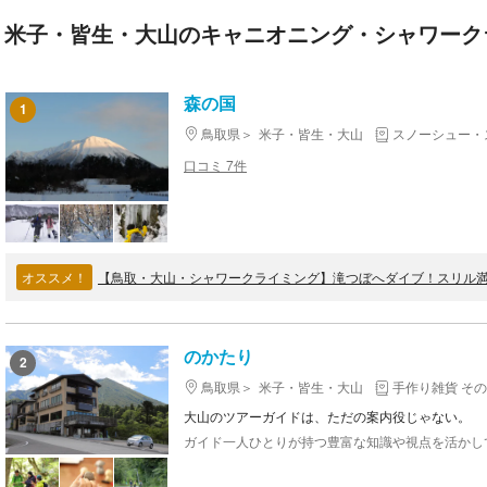
米子・皆生・大山のキャニオニング・シャワーク
森の国
1
鳥取県
米子・皆生・大山
スノーシュー・
口コミ 7件
オススメ！
【鳥取・大山・シャワークライミング】滝つぼへダイブ！スリル
のかたり
2
鳥取県
米子・皆生・大山
手作り雑貨 そ
大山のツアーガイドは、ただの案内役じゃない。