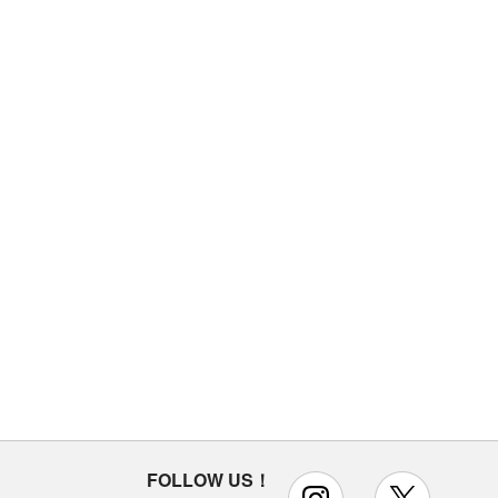
FOLLOW US！
instagram
x