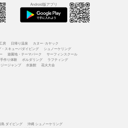
Android版アプリ
工房
日帰り温泉
カヌー･カヤック
グ・スキューバダイビング
シュノーケリング
ー
遊園地・テーマパーク
サーフィンスクール
 手作り体験
ボルダリング
ラフティング
ンジージャンプ
水族館
花火大会
垣島 ダイビング
沖縄 シュノーケリング