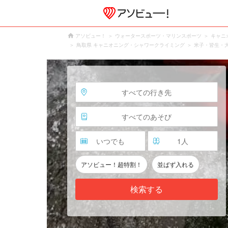
アソビュー！
ウォータースポーツ・マリンスポーツ
キャニ
鳥取県 キャニオニング・シャワークライミング
米子・皆生・
すべての行き先
すべてのあそび
いつでも
1
人
アソビュー！超特割！
並ばず入れる
検索する