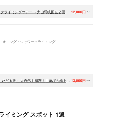
【鳥取・大山・シャワークライミング】秘境体験！至極のシャワークライミングツアー （大山隠岐国立公園）※BBQのオプションあり
12,000
円
〜
ニオニング・シャワークライミング
(温泉券付き・プライベートツアー）シャワクラレギュラーコース～たどる旅～ 大自然を満喫！川遊びの極上体験を1組限定で楽しむプライベートツアー
13,000
円
〜
イミング スポット 1選