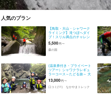
人気のプラン
【鳥取・大山・シャワーク
ライミング】滝つぼへダイ
ブ！スリル満点のチャレン
ジコース
5,500
円
〜
森の国
(温泉券付き・プライベート
ツアー）シャワクラレギュ
ラーコース～たどる旅～ 大
自然を満喫！川遊びの極上
13,000
円
〜
体験を1組限定で楽しむプラ
イベートツアー
口コミ(11)
なかやまトレック