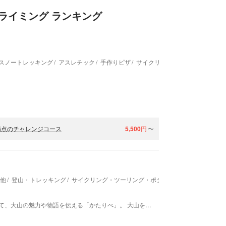
ライミング ランキング
スノートレッキング
アスレチック
手作りピザ
サイクリング・ツーリング・ポ
満点のチャレンジコース
5,500
円
〜
の他
登山・トレッキング
サイクリング・ツーリング・ポタリング
キャニオニン
ガイド一人ひとりが持つ豊富な知識や視点を活かして、大山の魅力や物語を伝える「かたりべ」。 大山を知り尽くした語り部(ガイド)たちが、あなたの 知らないディープな「大山の楽しみ方」をご提案。 安全に、でもしっかり驚きと感動のある体験を。 誰かに話したくなるとっておきの土産話をたっくさんご用意してお待ちしています！