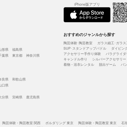
iPhone版アプリ
おすすめのジャンルから探す
陶芸体験･陶芸教室
ガラス細工･ガラス
SUP･スタンドアップパドル
ダイビン
山形県
福島県
アクセサリー手作り体験
パラグライダ
千葉県
東京都
神奈川県
キャンドル作り
シルバーアクセサリー
着物・浴衣レンタル
脱出ゲーム
バ
奈良県
和歌山県
山口県
大分県
宮崎県
鹿児島県
陶芸体験・陶芸教室 関西
ボルダリング 東京
陶芸体験・陶芸教室 東京
石