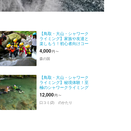
【鳥取・大山・シャワーク
ライミング】家族や友達と
楽しもう！初心者向けコー
ス
4,000
円
〜
森の国
【鳥取・大山・シャワーク
ライミング】秘境体験！至
極のシャワークライミング
ツアー （大山隠岐国立公
12,000
円
〜
園）※BBQのオプションあり
口コミ(2)
のかたり