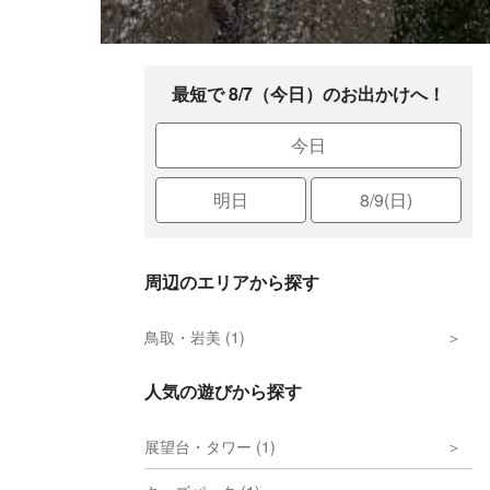
最短で 8/7（今日）のお出かけへ！
今日
明日
8/9(日)
周辺のエリアから探す
鳥取・岩美 (1)
人気の遊びから探す
展望台・タワー (1)