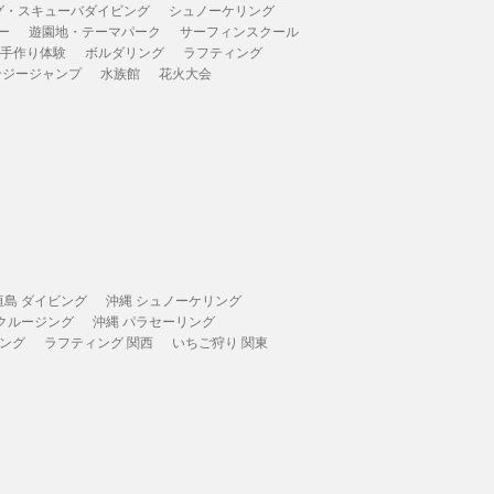
グ・スキューバダイビング
シュノーケリング
ー
遊園地・テーマパーク
サーフィンスクール
 手作り体験
ボルダリング
ラフティング
ンジージャンプ
水族館
花火大会
垣島 ダイビング
沖縄 シュノーケリング
 クルージング
沖縄 パラセーリング
ィング
ラフティング 関西
いちご狩り 関東