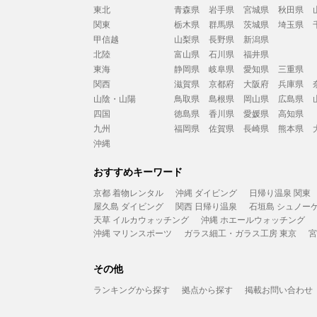
東北
青森県
岩手県
宮城県
秋田県
関東
栃木県
群馬県
茨城県
埼玉県
甲信越
山梨県
長野県
新潟県
北陸
富山県
石川県
福井県
東海
静岡県
岐阜県
愛知県
三重県
関西
滋賀県
京都府
大阪府
兵庫県
山陰・山陽
鳥取県
島根県
岡山県
広島県
四国
徳島県
香川県
愛媛県
高知県
九州
福岡県
佐賀県
長崎県
熊本県
沖縄
おすすめキーワード
京都 着物レンタル
沖縄 ダイビング
日帰り温泉 関東
屋久島 ダイビング
関西 日帰り温泉
石垣島 シュノー
天草 イルカウォッチング
沖縄 ホエールウォッチング
沖縄 マリンスポーツ
ガラス細工・ガラス工房 東京
宮
その他
ランキングから探す
拠点から探す
掲載お問い合わせ