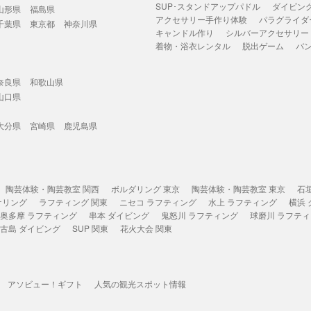
SUP･スタンドアップパドル
ダイビン
山形県
福島県
アクセサリー手作り体験
パラグライダ
千葉県
東京都
神奈川県
キャンドル作り
シルバーアクセサリー
着物・浴衣レンタル
脱出ゲーム
バ
奈良県
和歌山県
山口県
大分県
宮崎県
鹿児島県
陶芸体験・陶芸教室 関西
ボルダリング 東京
陶芸体験・陶芸教室 東京
石
ケリング
ラフティング 関東
ニセコ ラフティング
水上 ラフティング
横浜
奥多摩 ラフティング
串本 ダイビング
鬼怒川 ラフティング
球磨川 ラフテ
古島 ダイビング
SUP 関東
花火大会 関東
アソビュー！ギフト
人気の観光スポット情報