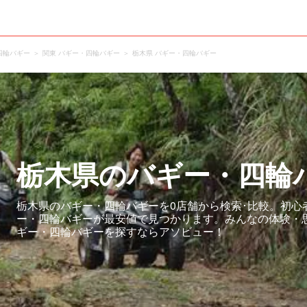
四輪バギー
関東 バギー・四輪バギー
栃木県 バギー・四輪バギー
栃木県のバギー・四輪
栃木県のバギー・四輪バギーを0店舗から検索･比較。初心
ー・四輪バギーが最安値で見つかります。みんなの体験・
ギー・四輪バギーを探すならアソビュー！