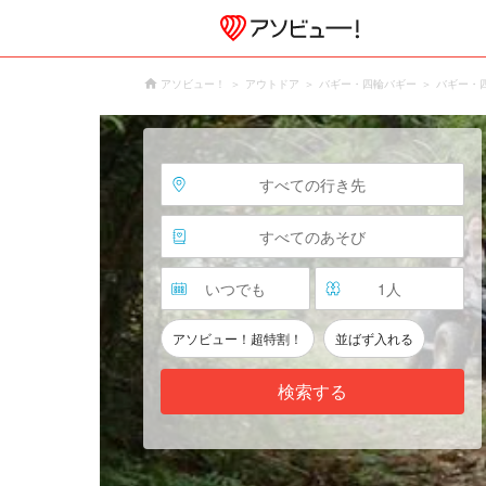
アソビュー！
アウトドア
バギー・四輪バギー
バギー・
すべての行き先
すべてのあそび
いつでも
1
人
アソビュー！超特割！
並ばず入れる
検索する