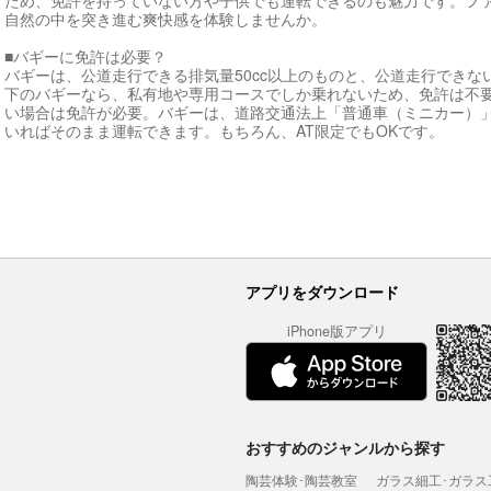
ため、免許を持っていない方や子供でも運転できるのも魅力です。フ
自然の中を突き進む爽快感を体験しませんか。
■バギーに免許は必要？
バギーは、公道走行できる排気量50cc以上のものと、公道走行できない排
下のバギーなら、私有地や専用コースでしか乗れないため、免許は不要
い場合は免許が必要。バギーは、道路交通法上「普通車（ミニカー）
いればそのまま運転できます。もちろん、AT限定でもOKです。
アプリをダウンロード
iPhone版アプリ
おすすめのジャンルから探す
陶芸体験･陶芸教室
ガラス細工･ガラス