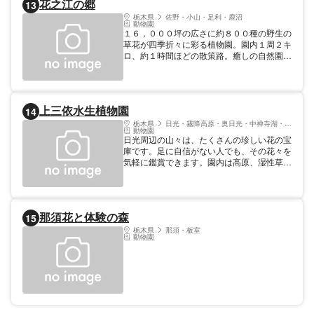
花之江の郷
13
1000種のさつき、様々な色のヒガンバナが
見どころです。 【料金】 大人: 500円 季節に
栃木県
佐野・小山・足利・鹿沼
動物園
より変動あり（200～800円） 中学生以下
１６，０００坪の広さに約８００種の野生の
は無料
草花が四季折々に彩る植物園。園内１周２キ
ロ、約１時間ほどの散策路。癒しの自然園で
す。５月のあやめの大群生、６月花菖蒲の大
群生と７月のアサザ、スイレン、８月のミソ
ハギ、９月のオミナエシの群落は北関東では
珍しいものです。
上三依水生植物園
14
栃木県
日光・霧降高原・奥日光・中禅寺湖・今市
動物園
日光周辺の山々は、たくさんの珍しい花の宝
庫です。足に自信がない人でも、その花々を
気軽に鑑賞できます。園内は高原、湿性草
原、水生植物池等に分けられ、春には世界的
に有名なヒマラヤの青いケシが、夏にはスイ
レン、コウホネ、ニッコウキスゲなどが見頃
を迎えます。
那須花と体験の森
15
栃木県
那須・板室
動物園