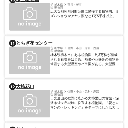
（湿原植物園）にて栽培されています。
栃木県
那須・板室
【料金】 大人: 500円 高校生以上 子供: 150
動物園
円 小・中学生
広大な那珂川河畔公園に隣接する植物園。ミ
ズバショウやアヤメ類など1万5千株以上。
とちぎ花センター
11
栃木県
佐野・小山・足利・鹿沼
動物園
栃木県栃木市にある植物園。約3万株が植栽
される花壇をはじめ、熱帯や亜熱帯の植物を
常設する大型温室やバラ園がある。大型温室
は面積2225平方メートル、高さ22mと1階建
てとしては国内最大規模となっている。数百
年生きる「奇想天外」などの不思議な植物も
見られる。それぞれの季節に合わせた花の企
大柿花山
12
画展やイベント、体験教室や各種園芸講座な
どを開催している。栃木県産の高品質で豊富
栃木県
佐野・小山・足利・鹿沼
動物園
な品揃えの花の販売所や、カフェを併設する
日光連山の裾野に広がる大柿里山の古城・深
多目的ホールもある。
沢布袋ヶ丘城跡に位置する植物園。「花とロ
マンのトレッキング」をテーマにした広大な
園内には、里山を利用し四季折々の草花や花
木が植栽されています。また、園主が長年に
わたり改良を加えた珍しい花々も見られま
す。珍しい黄花カタクリや４00種の椿、