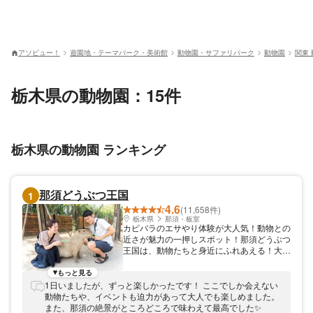
アソビュー！
遊園地・テーマパーク・美術館
動物園・サファリパーク
動物園
関東
栃木県の動物園：15件
栃木県の動物園 ランキング
那須どうぶつ王国
1
4.6
(11,658件)
栃木県
那須・板室
カピバラのエサやり体験が大人気！動物との
近さが魅力の一押しスポット！那須どうぶつ
王国は、動物たちと身近にふれあえる！大人
気な動物園です。 【①雨の日でも安心な
「王国タウン」】【②那須の大自然に広がる
もっと見る
「王国ファーム」】の2つに分かれていま
1日いましたが、ずっと楽しかったです！ ここでしか会えない
す。【①王国タウン】には、カピバラにエサ
動物たちや、イベントも迫力があって大人でも楽しめました。
やり体験ができる「カピバラの森」や熱帯の
また、那須の絶景がところどころで味わえて最高でした✨️