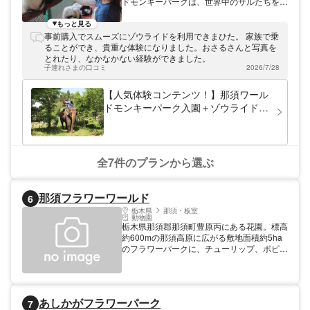
ドモンキーパークは、世界中のサルたちをメ
2,000円、4歳から12歳は1,100円が900円と
インとした動物テーマパークです。ふれあい
なります。また、おさるランド＆アニタウン
が楽しめる体験型動物園となっており、毎日
もっと見る
日光さる軍団劇場の割引チケットはスマホで
3回公演の「アニマルシアター」をはじめ、
事前購入でスムーズにゾウライドを利用できまひた。 家族で乗
の事前購入となるので、入り口でスマホを見
「ふれあい広場」でのモルモット＆ウサギと
ることができ、貴重な体験になりました。おさるさんと写真を
せるだけとスムーズに入場できます。おさる
のふれあい、国内でも貴重な「ゾウの森」で
とれたり、なかなかない経験ができました。
ランド＆アニタウン 日光さる軍団劇場のお
のゾウライド、ヘビを巻いての記念撮影な
子連れさまの口コミ
2026/7/28
得なクーポンを使って、可愛いお猿さんたち
ど、ワクワクする体験が満載。50種400頭羽
に会いに行ってみましょう！
の動物たちがお出迎えしてくれます。ラオス
【人気体験コンテンツ！】那須ワール
からやってきた2頭のアジアゾウにえさをあ
ドモンキーパーク入園＋ゾウライドセ
げたり、「ふれあい広場｣でリスザル、ワオ
ット券
キツネザル、エリマキキツネザルと触れ合っ
たり、体験型動物園ならではの時間を楽しん
でみてはいかがでしょうか？「那須IC」より
車で約10分とアクセスも良好です。アソビ
全7件のプランから選ぶ
ューでは、那須ワールドモンキーパークの割
引クーポンを販売中。入園料のみなら200円
割引に、近隣施設の「那須サファリパーク」
那須フラワーワールド
6
とのセット券なら最大1200円割引など、大
変お得な内容となっています。また、割引ク
栃木県
那須・板室
動物園
ーポンはスマホでの事前購入となるので、入
栃木県那須郡那須町豊原丙にある花園。標高
口でスマホを見せるだけと入場もスムーズ。
約600mの那須高原に広がる敷地面積約5ha
那須ワールドモンキーパークの割引クーポン
のフラワーパークに、チューリップ、ポピ
を使って、お得に動物とのふれあいをご満喫
ー、アネモネ、バラ、ルピナス、ヒナゲシ、
ください。
サルビア、マリーゴールド、ケイトウ、コス
モスなど四季折々の花が咲く。広大な園内を
キャンパスに季節の花が色を染める様子
あしかがフラワーパーク
7
は“那須花（ナスカ）の地上絵”とも。東に