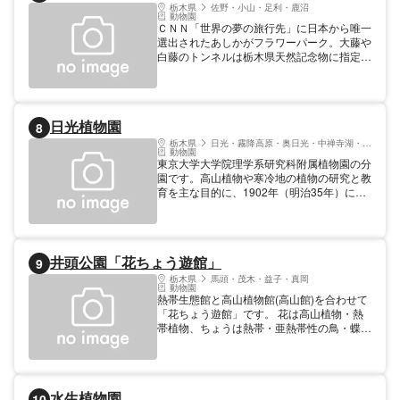
15km離れた白河フラワーワールド（福島県
栃木県
佐野・小山・足利・鹿沼
動物園
白河市）は姉妹園にあたる。
ＣＮＮ「世界の夢の旅行先」に日本から唯一
選出されたあしかがフラワーパーク。大藤や
白藤のトンネルは栃木県天然記念物に指定さ
れています。 冬季にはイルミネーションが
点灯し、非常にあざやか。平成29年11月、
「日本三大イルミネーション」に認定されま
した。
日光植物園
8
栃木県
日光・霧降高原・奥日光・中禅寺湖・今市
動物園
東京大学大学院理学系研究科附属植物園の分
園です。高山植物や寒冷地の植物の研究と教
育を主な目的に、1902年（明治35年）に東
照宮付近に開設され、1911年（明治44年）
に現在地へ移転しました。その後、旧田母沢
御用邸の一部や近接地が加えられ、現在の面
積104,850m2（31,717坪）になりました。
井頭公園「花ちょう遊館」
9
日本の高山並びに温帯から亜寒帯に生育する
種類、及びそれらに関係の深い外国の種類も
栃木県
馬頭・茂木・益子・真岡
動物園
集められています。自生のものも含めると、
熱帯生態館と高山植物館(高山館)を合わせて
シダ植物約130種、裸子植物約70種、被子植
「花ちょう遊館」です。 花は高山植物・熱
物約2,000種が生育しています。木本では、
帯植物、ちょうは熱帯・亜熱帯性の鳥・蝶を
特に日本の温帯に種類の多いカエデ属、サク
意味しています。 熱帯から高山まで地球上
ラ属、ツツジ属の植物が多数集められていま
のさまざまな気候帯に生息する植物・鳥・爬
す。草本は林内や林縁に植え込まれています
虫類・蝶を５つのゾーンに分けて展示してい
が、特殊な生育環境を必要とする種は、ロッ
ます。 【料金】 大人: 440円 高校生: 220円
クガーデン（高山植物園）、ボッグガーデン
水生植物園
10
中学生: 220円 小学生: 220円