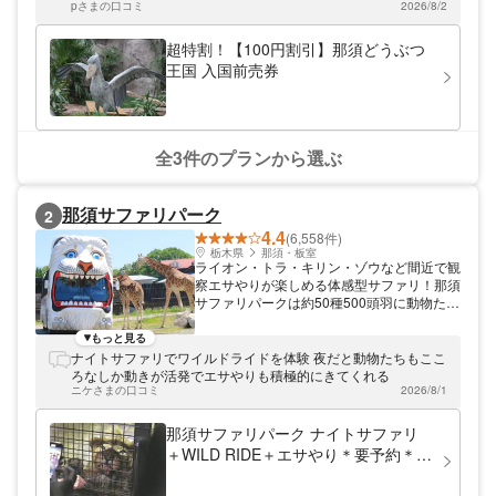
湿地を体感できる「ウェットランド」、【②
pさまの口コミ
2026/8/2
王国ファーム】には、世界の様々な猛禽類が
見れる「猛禽の森」、カンガルーを間近で観
超特割！【100円割引】那須どうぶつ
察できる「カンガルーファーム」、見ている
王国 入国前売券
だけで癒されるアルパカ がいる「アルパカ
の丘」などがあります。また那須どうぶつ王
国では、鳥たちが頭上スレスレを飛行するバ
ードパフォーマンス「BROAD」も人気。普
通の動物 園では経験できないような体験を
全3件のプランから選ぶ
してみましょう！
那須サファリパーク
2
4.4
(6,558件)
栃木県
那須・板室
ライオン・トラ・キリン・ゾウなど間近で観
察エサやりが楽しめる体感型サファリ！那須
サファリパークは約50種500頭羽に動物たち
が放し飼いでいるサファリゾーンにライオン
バス、サファリカー、マイカーで入場し、野
もっと見る
生動物を間近でエサやりや見学できる体感型
ナイトサファリでワイルドライドを体験 夜だと動物たちもここ
動物園です。車で園内を周遊するサファリパ
ろなしか動きが活発でエサやりも積極的にきてくれる
ークだからできるライオンなどの肉食動物
ニケさまの口コミ
2026/8/1
や、キリンやゾウの迫力を間近で感じる事が
できます。また、乗り物を降りたあとも歩い
那須サファリパーク ナイトサファリ
て動物の見学や「ふれあい広場」ではモルモ
＋WILD RIDE＋エサやり＊要予約＊
ットやうさぎとのふれあいを楽しめます。ア
【300円割引】
ソビューでは、那須サファリパークの割引ク