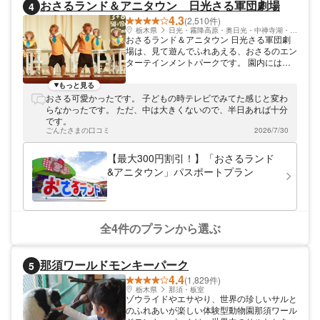
おさるランド＆アニタウン 日光さる軍団劇場
4
4.3
(2,510件)
栃木県
日光・霧降高原・奥日光・中禅寺湖・今市
おさるランド＆アニタウン 日光さる軍団劇
場は、見て遊んでふれあえる、おさるのエン
ターテインメントパークです。 園内には、
最大400名収容可能な日光さる軍団のメイン
ステージ、お猿さんの自然な姿を見られる
もっと見る
「猿山」、屋外でお猿さんの大道芸パフォー
おさる可愛かったです。 子どもの時テレビでみてた感じと変わ
マンスが見られるコーナー、まだ劇場デビュ
らなかったです。 ただ、中は大きくないので、半日あれば十分
ーする前のお猿さんとふれあえるコーナー、
です。
お猿さんが温泉に浸かる姿を見られる「おさ
ごんたさまの口コミ
2026/7/30
るの温泉」、生まれたての赤ちゃんがいれば
超ラッキー！子供からおじいちゃんおばあち
【最大300円割引！】「おさるランド
ゃんまで、万人が参加できる「赤ちゃんハウ
&アニタウン」パスポートプラン
ス」などがあります。 上演されるショー
は、可愛いお猿さんが生徒に扮して授業を受
ける「おさるの学校」や、人の世にはびこる
影 欲、金、暴力に立ち向かって笑い飛ばす
痛快アクションコント「おさるの警察署」な
全4件のプランから選ぶ
ど。お猿さんたちが繰り広げる数々のショー
は、おさるランド＆アニタウン 日光さる軍
団劇場の人気の理由の1つです。 おさるラン
那須ワールドモンキーパーク
5
ド＆アニタウン 日光さる軍団劇場へは、東
4.4
京から車で約2時間15分となっています。 ア
(1,829件)
ソビューでは、おさるランド＆アニタウン
栃木県
那須・板室
ゾウライドやエサやり、世界の珍しいサルと
日光さる軍団劇場のお得なクーポンを販売
のふれあいが楽しい体験型動物園那須ワール
中。通常大人2,300円の入場料が13%割引で