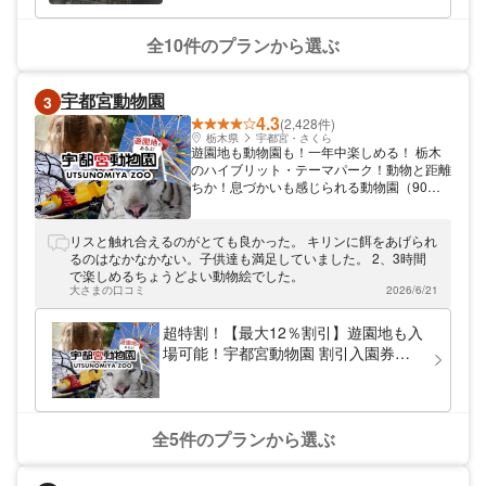
ーポンを販売中。入園料のみなら200円割引
に、「入園＋ライオンバス＋エサやり」なら
最大500円割引になるなど、大変お得な前売
全10件のプランから選ぶ
り券です。那須サファリパークの割引クーポ
ンを使って、野生さながらの大迫力サファリ
をお楽しみください。
宇都宮動物園
3
4.3
(2,428件)
栃木県
宇都宮・さくら
遊園地も動物園も！一年中楽しめる！ 栃木
のハイブリット・テーマパーク！動物と距離
ちか！息づかいも感じられる動物園（90種
400点展示）はもちろん、昭和テイスト満
載！レトロ機種満載の遊園地も楽しめる！夏
場はプール、冬期は釣り堀も？！観覧車やジ
リスと触れ合えるのがとても良かった。 キリンに餌をあげられ
ェットコースター、ゴーカートなど豊富なア
るのはなかなかない。子供達も満足していました。 2、3時間
トラクション！宇都宮ICから5分圏内で、日
で楽しめるちょうどよい動物絵でした。
光・那須方面からのアクセスも抜群です♪
大さまの口コミ
2026/6/21
超特割！【最大12％割引】遊園地も入
場可能！宇都宮動物園 割引入園券
（当日利用可）
全5件のプランから選ぶ