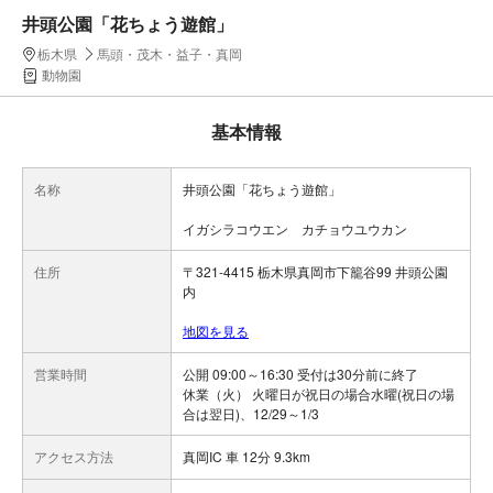
井頭公園「花ちょう遊館」
栃木県
馬頭・茂木・益子・真岡
動物園
基本情報
名称
井頭公園「花ちょう遊館」
イガシラコウエン カチョウユウカン
住所
〒321-4415 栃木県真岡市下籠谷99 井頭公園
内
地図を見る
営業時間
公開 09:00～16:30 受付は30分前に終了
休業（火） 火曜日が祝日の場合水曜(祝日の場
合は翌日)、12/29～1/3
アクセス方法
真岡IC 車 12分 9.3km