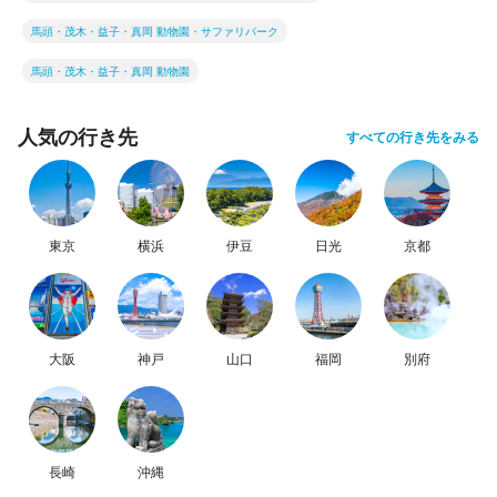
馬頭・茂木・益子・真岡 動物園・サファリパーク
馬頭・茂木・益子・真岡 動物園
人気の行き先
すべての行き先をみる
東京
横浜
伊豆
日光
京都
大阪
神戸
山口
福岡
別府
長崎
沖縄