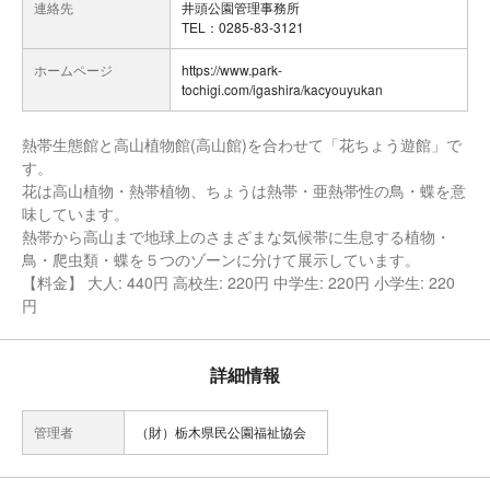
連絡先
井頭公園管理事務所
TEL：0285-83-3121
ホームページ
https://www.park-
tochigi.com/igashira/kacyouyukan
熱帯生態館と高山植物館(高山館)を合わせて「花ちょう遊館」で
す。
花は高山植物・熱帯植物、ちょうは熱帯・亜熱帯性の鳥・蝶を意
味しています。
熱帯から高山まで地球上のさまざまな気候帯に生息する植物・
鳥・爬虫類・蝶を５つのゾーンに分けて展示しています。
【料金】 大人: 440円 高校生: 220円 中学生: 220円 小学生: 220
円
詳細情報
管理者
（財）栃木県民公園福祉協会