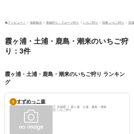
アソビュー！
体験観光
果物狩り・フルーツ狩り
いちご狩り
関東 いちご狩り
茨城
霞ヶ浦・土浦・鹿島・潮来のいちご狩
り：3件
霞ヶ浦・土浦・鹿島・潮来のいちご狩り ランキン
グ
すずめっこ森
1
茨城県
霞ヶ浦・土浦・鹿島・潮来
いちご狩り