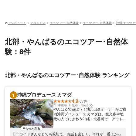
アソビュー！
アウトドア
エコツアー･自然体験
エコツアー･自然体験
沖縄 エコツア
北部・やんばるのエコツアー･自然体
験：8件
北部・やんばるのエコツアー･自然体験 ランキング
沖縄プロデュース カマダ
1
4.9
(67件)
沖縄県
北部・やんばる
やんばるで遊ぼう！地元出身オーナーがご案
内沖縄プロデュース カマダは、観光客や地
元の人でにぎわう沖縄・北谷町で、アウトド
アツアーを開催しています。 代表の新垣
は、生まれも育ちも沖縄県です。「現地の人
もっと見る
間と一緒に自然や文化・風習を満喫し、時間
ガイドさんがとても親切で、お話も楽しく、それが一番よかっ