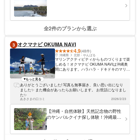
る景色が満載です。散策コースとしては、
「巨石・石林感動コース」「美ら海展望台コ
ース」「バリアフリーコース」「亜熱帯自然
林コース」の4種類を完備。どのコースも子
供から大人まで楽しく歩けるようになってい
ます。特にバリアフリーコースにはゆるやか
全2件のプランから選ぶ
なスロープが設置されているため、ご年配の
方や車イスの方でも安心。世界最北端の熱帯
カルスト地形の圧倒的な景観を、存分に堪能
オクマナビ OKUMA NAVI
3
できます。
4.9
(48件)
沖縄県
北部・やんばる
マリンアクティビティからものづくりまで楽
しめる！オクマナビ OKUMA NAVIは沖縄奥
間にあります。ハラハラ・ドキドキのマリン
アクティビティや、記念品にピッタリのもの
づくりまで、様々なプランをご用意しており
もっと見る
ます！
ありがとうございました! 写真も無事届き、良い思い出になり
ました✨ また機会があったらお願いします。 お世話になりまし
た✨
あきさまの口コミ
2026/2/23
【沖縄・自然体験】天然記念物の野性
のヤンバルクイナ探し体験！沖縄最北
端の国頭村を巡る！