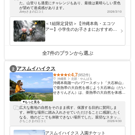
の流れを体で感じ、楽しんでいただきたい」
た。山登りも適度にチャレンジもあり、最後は素晴らしい景色
という想いで、お客さまと接しています。
が望めて達成感があります。
たくさんの笑顔と一緒に20年！レビューの
Joeyさまの口コミ
2026/3/10
クチコミ「1225」たくさんの書き込みあり
がとうございます！ 小さなお子様連れのご
＜1組限定貸切＞【沖縄本島・エコツ
家族、体力に自信のない方、のんびりゆっく
アー】小学生のお子さまにおすすめ！
り沖縄の大自然が満喫出来ます！
うっそうと生い茂るジャングルを冒
険！やんばるの森アドベンチャープラ
ン（写真&動画プレゼント）
全7件のプランから選ぶ
アスムイハイクス
2
4.7
(952件)
沖縄県
北部・やんばる
沖縄本島随一のパワースポット「大石林山」
で亜熱帯の大自然を感じよう大石林山（だい
せきりんざん）は、亜熱帯の大自然を体感で
きる沖縄北部の山々。「やんばる国立公園」
に指定されており、沖縄本島随一のパワース
もっと見る
ポットとして、沖縄北部ヤンバルの観光スポ
広大な敷地の自然をそのまま残す、保護する目的に賛同しま
ットとして広く人気を集めています。東京ド
す。神聖な場所に踏み入れさせていただけることに感謝したく
ーム約11個分という雄大な敷地の中には、
なる、他のどこでも体験できない場所でした。親切なスタッフ
カルスト台地が2億年の歳月をかけてつくり
さちこさまの口コミ
2026/4/30
さんや美味しい水分補給のサービスも含め、遠いけど本当に来
出した巨石の数々をはじめ、亜熱帯の森、美
た甲斐がありました。
しい海を見渡す大パノラマなど、見どころあ
アスムイハイクス 入園チケット