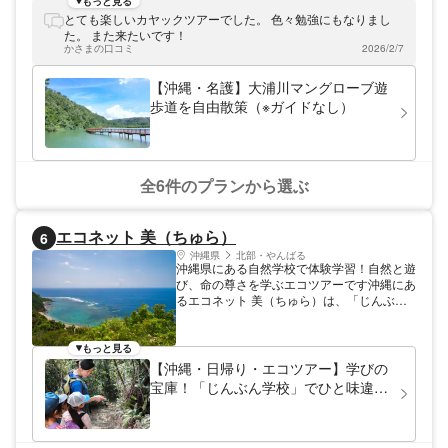
ら、早朝や夜ならではのマングローブを満喫
もっと見る
できます。お得な子供料金もあるので、カヤ
とても楽しいカヤックツアーでした。 色々勉強にもなりまし
ックを家族で楽しもう！
た。 また来たいです！
かさまの口コミ
2026/2/7
【沖縄・名護】大浦川マングローブ遊
歩道を自由散策（※ガイドなし）
全6件のプランから選ぶ
エコネット 美（ちゅら）
6
沖縄県
北部・やんばる
沖縄県にある自然学校で体験学習！自然と遊
び、命の尊さを学ぶエコツアーです沖縄にあ
るエコネット 美（ちゅら）は、「じんぶん
学校」での自然体験型学習を行っています。
「じんぶん」とは沖縄の方言で「生きるため
の知恵」という意味。じんぶんを使って、自
もっと見る
然や仲間と一緒に遊びましょう。お子さまが
【沖縄・日帰り・エコツアー】学びの
ひと回りもふた回りも成長できる機会を提供
宝庫！「じんぶん学校」でひと味違う
しています。トレッキングや郷土料理づく
自然体験
り、伝統工芸を通して、自然の尊さを学んで
みませんか。