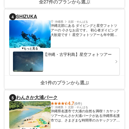
全27件のプランから選ぶ
SHIZUKA
4
沖縄県
北部・やんばる
沖縄北部にある ダイビングと星空フォトツ
アーの 小さなお店です。 初心者ダイビング
大歓迎です！ 星空フォトツアーも年中開催
しています！ 当店では1組ずつ、少人数での
ご案内です。 メニュー開催中に他のお客様
と一緒になることありません。 お客様1グル
もっと見る
ープでスタッフ貸切でのご案内となります
【沖縄・古宇利島】星空フォトツアー
全1件のプランから選ぶ
わんさか大浦パーク
5
4.7
(6件)
沖縄県
北部・やんばる
沖縄県名護市で大浦の自然を満喫！カヤック
ツアーわんさか大浦パークがある沖縄県名護
市では、さまざまな時間帯のカヤックツアー
を開催しております。カヤックに乗りなが