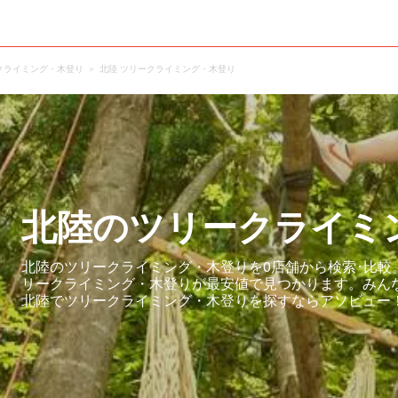
クライミング・木登り
北陸 ツリークライミング・木登り
北陸のツリークライミ
北陸のツリークライミング・木登りを0店舗から検索･比較
リークライミング・木登りが最安値で見つかります。みん
北陸でツリークライミング・木登りを探すならアソビュー