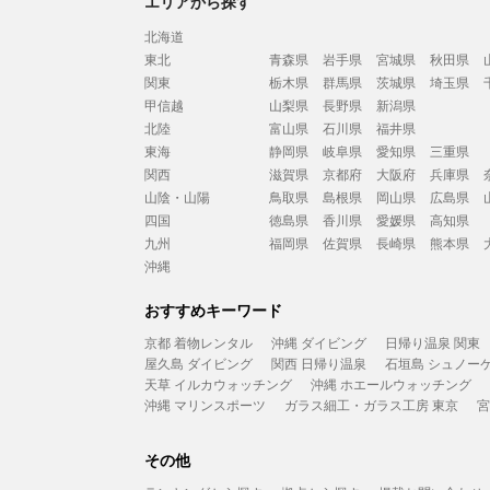
エリアから探す
北海道
東北
青森県
岩手県
宮城県
秋田県
関東
栃木県
群馬県
茨城県
埼玉県
甲信越
山梨県
長野県
新潟県
北陸
富山県
石川県
福井県
東海
静岡県
岐阜県
愛知県
三重県
関西
滋賀県
京都府
大阪府
兵庫県
山陰・山陽
鳥取県
島根県
岡山県
広島県
四国
徳島県
香川県
愛媛県
高知県
九州
福岡県
佐賀県
長崎県
熊本県
沖縄
おすすめキーワード
京都 着物レンタル
沖縄 ダイビング
日帰り温泉 関東
屋久島 ダイビング
関西 日帰り温泉
石垣島 シュノー
天草 イルカウォッチング
沖縄 ホエールウォッチング
沖縄 マリンスポーツ
ガラス細工・ガラス工房 東京
宮
その他