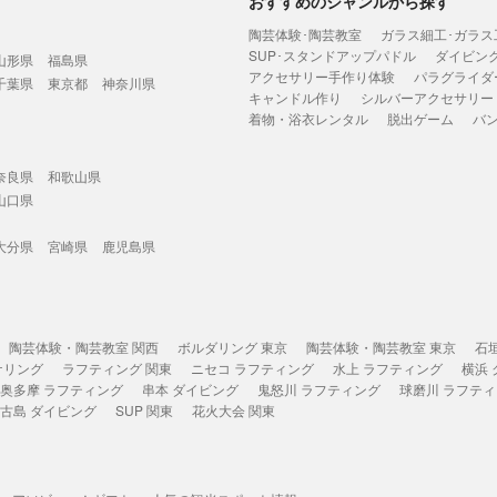
おすすめのジャンルから探す
陶芸体験･陶芸教室
ガラス細工･ガラス
SUP･スタンドアップパドル
ダイビン
山形県
福島県
アクセサリー手作り体験
パラグライダ
千葉県
東京都
神奈川県
キャンドル作り
シルバーアクセサリー
着物・浴衣レンタル
脱出ゲーム
バ
奈良県
和歌山県
山口県
大分県
宮崎県
鹿児島県
陶芸体験・陶芸教室 関西
ボルダリング 東京
陶芸体験・陶芸教室 東京
石
ケリング
ラフティング 関東
ニセコ ラフティング
水上 ラフティング
横浜
奥多摩 ラフティング
串本 ダイビング
鬼怒川 ラフティング
球磨川 ラフテ
古島 ダイビング
SUP 関東
花火大会 関東