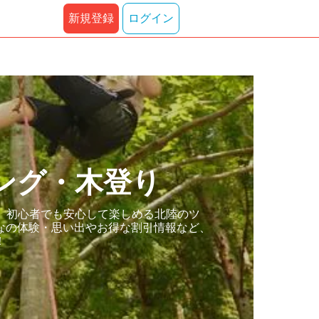
新規登録
ログイン
ング・木登り
。初心者でも安心して楽しめる北陸のツ
なの体験・思い出やお得な割引情報など、
！