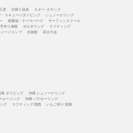
工房
日帰り温泉
カヌー･カヤック
グ・スキューバダイビング
シュノーケリング
ー
遊園地・テーマパーク
サーフィンスクール
 手作り体験
ボルダリング
ラフティング
ンジージャンプ
水族館
花火大会
垣島 ダイビング
沖縄 シュノーケリング
 クルージング
沖縄 パラセーリング
ィング
ラフティング 関西
いちご狩り 関東