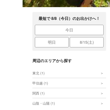
最短で 8/8（今日）のお出かけへ！
今日
明日
8/15(土)
周辺のエリアから探す
東北 (1)
甲信越 (1)
関西 (1)
山陰・山陽 (1)