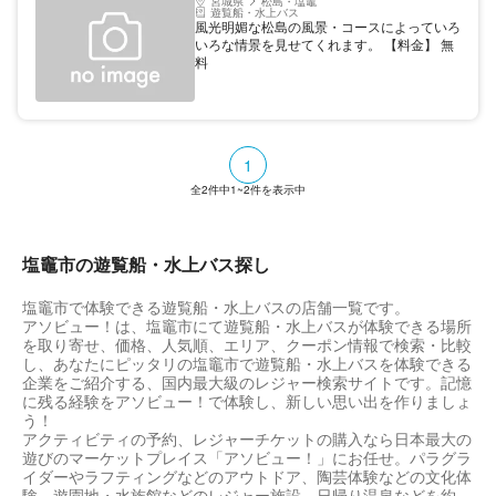
宮城県
松島・塩竈
遊覧船・水上バス
風光明媚な松島の風景・コースによっていろ
いろな情景を見せてくれます。 【料金】 無
料
1
全
2
件中
1~2
件を表示中
塩竈市の遊覧船・水上バス探し
塩竈市で体験できる遊覧船・水上バスの店舗一覧です。
アソビュー！は、塩竈市にて遊覧船・水上バスが体験できる場所
を取り寄せ、価格、人気順、エリア、クーポン情報で検索・比較
し、あなたにピッタリの塩竈市で遊覧船・水上バスを体験できる
企業をご紹介する、国内最大級のレジャー検索サイトです。記憶
に残る経験をアソビュー！で体験し、新しい思い出を作りましょ
う！
アクティビティの予約、レジャーチケットの購入なら日本最大の
遊びのマーケットプレイス「アソビュー！」にお任せ。パラグラ
イダーやラフティングなどのアウトドア、陶芸体験などの文化体
験、遊園地・水族館などのレジャー施設、日帰り温泉などを約