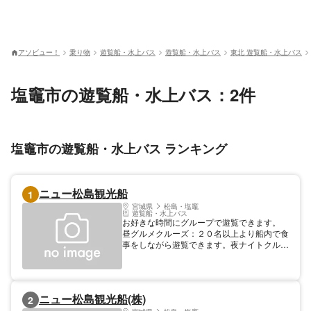
アソビュー！
乗り物
遊覧船・水上バス
遊覧船・水上バス
東北 遊覧船・水上バス
塩竈市の遊覧船・水上バス：2件
塩竈市の遊覧船・水上バス ランキング
ニュー松島観光船
1
宮城県
松島・塩竈
遊覧船・水上バス
お好きな時間にグループで遊覧できます。
昼グルメクルーズ：２０名以上より船内で食
事をしながら遊覧できます。夜ナイトクルー
ズ：２名より季節ごと変わるメニューとライ
トアップした島々がきれいです。
ニュー松島観光船(株)
2