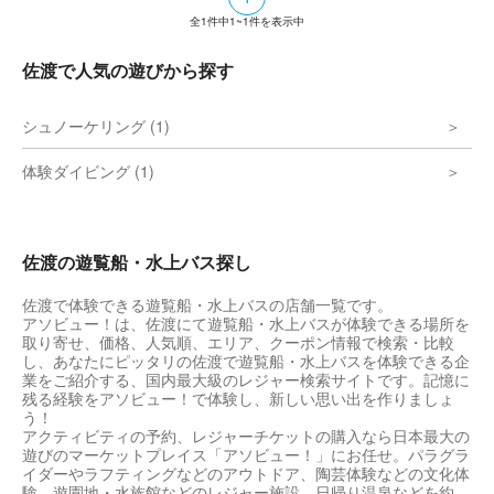
全
1
件中
1~1
件を表示中
佐渡で人気の遊びから探す
シュノーケリング (1)
体験ダイビング (1)
佐渡の遊覧船・水上バス探し
佐渡で体験できる遊覧船・水上バスの店舗一覧です。
アソビュー！は、佐渡にて遊覧船・水上バスが体験できる場所を
取り寄せ、価格、人気順、エリア、クーポン情報で検索・比較
し、あなたにピッタリの佐渡で遊覧船・水上バスを体験できる企
業をご紹介する、国内最大級のレジャー検索サイトです。記憶に
残る経験をアソビュー！で体験し、新しい思い出を作りましょ
う！
アクティビティの予約、レジャーチケットの購入なら日本最大の
遊びのマーケットプレイス「アソビュー！」にお任せ。パラグラ
イダーやラフティングなどのアウトドア、陶芸体験などの文化体
験、遊園地・水族館などのレジャー施設、日帰り温泉などを約