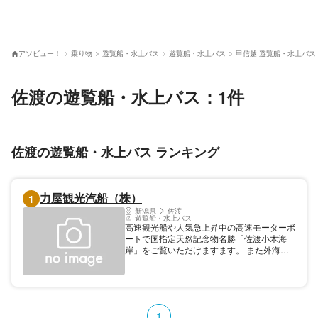
アソビュー！
乗り物
遊覧船・水上バス
遊覧船・水上バス
甲信越 遊覧船・水上バス
佐渡の遊覧船・水上バス：1件
佐渡の遊覧船・水上バス ランキング
力屋観光汽船（株）
1
新潟県
佐渡
遊覧船・水上バス
高速観光船や人気急上昇中の高速モーターボ
ートで国指定天然記念物名勝「佐渡小木海
岸」をご覧いただけますます。 また外海府
海岸（名勝）を遊覧する期間限定の外海府ク
ルーズもあります。湾内ではたいらい舟の体
験もできます。 ●主な航路：小木港〜南仙
渓、小木港〜沢崎灯台 ●1日の運行回数：2〜
10回
1