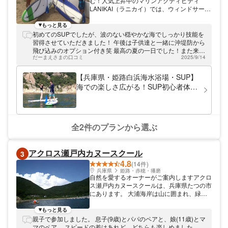
む！人気上昇中のマリンアクティビティ
LANIKAI（ラニカイ）では、ウィンドサーフ
ィンやSUP（スタンドアップパドル）のス
クールを催行しています。アクティビティの
もっと見る
スクールを通して、多くの方に海の楽しさを
初めてのSUPでしたが、波のない穏やかな海でしっかり技能を
伝えることができれば、と考えております。
習得させていただきました！ 午後は子供達と一緒に沖堤防から
体験できるアクティビティは初心者でも気軽
飛び込みのオプション付き笑 最高の夏の一日でした！また来ま
にできるものばかりですので、気軽にお越し
だーまえさまの口コミ
2025/9/14
す^^
くださいね。
【兵庫県・姫路白浜海水浴場・SUP】
海での楽しさ広がる！SUP初心者体験
コース
全2件のプランから選ぶ
アクロス瀬戸内カヌースクール
3
4.8
(14件)
兵庫県
姫路・赤穂・播磨
自然を愛するオーナーがご案内しますアクロ
ス瀬戸内カヌースクールは、兵庫県たつの市
にあります。 大浦海岸は山に囲まれ、緑に
溢れ、水がキレイでシーカヤックを楽しめる
要素が揃っている場所です。関西各地からア
もっと見る
クセスも良く、たくさんののお客さまがいら
親子で参加しました。 息子(9歳)とパパのペアと、娘(11歳)とマ
っしゃいますが、訪れる方は口々に「都会の
マのペア。 スピードの差はあれど、どちらも楽しめました。