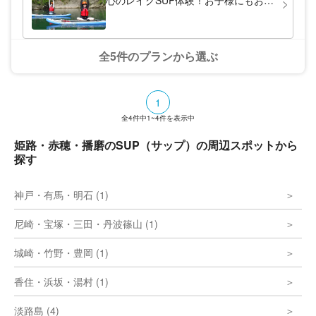
心のレイクSUP体験！お子様にもおす
すめ！
全5件のプランから選ぶ
1
全
4
件中
1~4
件を表示中
姫路・赤穂・播磨のSUP（サップ）の周辺スポットから
探す
神戸・有馬・明石 (1)
尼崎・宝塚・三田・丹波篠山 (1)
城崎・竹野・豊岡 (1)
香住・浜坂・湯村 (1)
淡路島 (4)