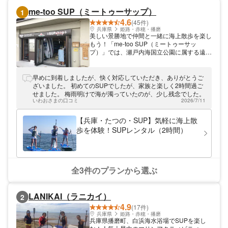
me-too SUP（ミートゥーサップ）
1
4.6
(45件)
兵庫県
姫路・赤穂・播磨
美しい景勝地で仲間と一緒に海上散歩を楽し
もう！「me-too SUP（ミートゥーサッ
プ）」では、瀬戸内海国立公園に属する遠浅
の海でハワイ発祥の新感覚ウォータースポー
ツ「SUP（スタンドアップパドル）」をお
楽しみいただけます。性別や年齢を問わず、
早めに到着しましたが、快く対応していただき、ありがとうご
運動が苦手な方も体験できますよ！ご家族や
ざいました。 初めてのSUPでしたが、家族と楽しく2時間過ご
ご友人とのんびりとした心地よい時間をお過
せました。 梅雨明けで海が濁っていたのが、少し残念でした。
ごしください☆
いわおさまの口コミ
2026/7/11
【兵庫・たつの・SUP】気軽に海上散
歩を体験！SUPレンタル（2時間）
全3件のプランから選ぶ
LANIKAI（ラニカイ）
2
4.9
(17件)
兵庫県
姫路・赤穂・播磨
兵庫県播磨町、白浜海水浴場でSUPを楽し