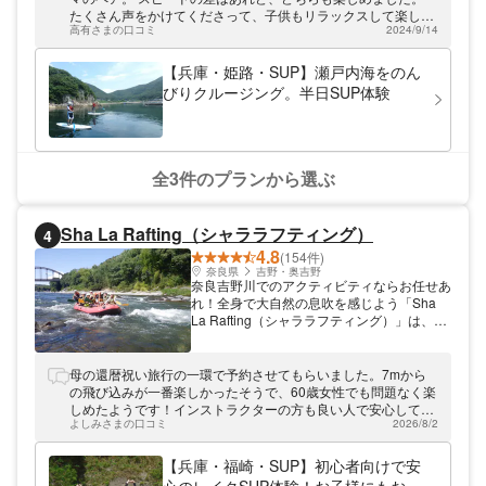
近くにこんなに美しい自然が！？」と驚かれ
たくさん声をかけてくださって、子供もリラックスして楽しめ
ます。 自然を愛するオーナー阪井が、自然
高有さまの口コミ
2024/9/14
ました。 ありがとうございました♪
あふれる海へご案内します！
【兵庫・姫路・SUP】瀬戸内海をのん
びりクルージング。半日SUP体験
全3件のプランから選ぶ
Sha La Rafting（シャララフティング）
4
4.8
(154件)
奈良県
吉野・奥吉野
奈良吉野川でのアクティビティならお任せあ
れ！全身で大自然の息吹を感じよう「Sha
La Rafting（シャララフティング）」は、大
阪市内から電車や車で約60分の奈良吉野川
で、ラフティングなど水遊びのツアーを開
催。緩急の流れが楽しめる奈良吉野川は、初
母の還暦祝い旅行の一環で予約させてもらいました。7mから
めての方はもちろん、お子さまから大人まで
の飛び込みが一番楽しかったそうで、60歳女性でも問題なく楽
楽しめますよ。経験豊富で個性豊かなガイド
しめたようです！インストラクターの方も良い人で安心して楽
達が同乗するので、初めての方でも安心して
よしみさまの口コミ
2026/8/2
しめました！ありがとうございました！！
ご参加くださいね！
【兵庫・福崎・SUP】初心者向けで安