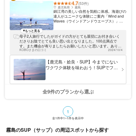
4.7
(53件)
鹿児島県
霧島
錦江湾の美しい自然を気軽に体感。海遊びの
達人がユニークな体験にご案内「Wind and
Waves（ウインドアンドウエーブス）」で
は、初心者からベテランまで気軽に楽しめる
海遊び体験を多数開催しています。九州自動
もっと見る
車道「姶良IC」よりお車で約10分。「鹿児
母子2人旅行でしたがガイドの方がとても親切にお付き合いく
島空港」からも約30分と近く、到着後・出
ださりお陰でとても良い思い出となりました。100点満点で
発前の時間を有効活用したい方にもぴったり
す。また機会が有りましたらお願いしたいと思います。ありが
です。無料送迎サービスあり。ぜひ当店をご
KOBOさまの口コミ
2024/10/4
とうございました。
利用ください。
【鹿児島・姶良・SUP】今までにない
ワクワク体験を味わおう！SUPでフィ
ッシング
全9件のプランから選ぶ
1
全
1
件中
1~1
件を表示中
霧島のSUP（サップ）の周辺スポットから探す