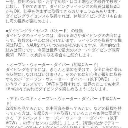
ーを、費用の安い順・おすすめ順・口コミ別などの条件で検索・
比較し、予約できます。ダイビングライセンスの取得は最短2日
からOK。仕事を休まずに取得できるカリキュラムもあります。
ダイビングライセンスを取得すれば、体験ダイビングよりも自由
に海の世界が楽しめます。
■ダイビングライセンス（Cカード）の種類
ダイビングのライセンスは、潜れる深さやダイビングの内容によ
って、複数のレベルに分かれています。ライセンスを取得する機
関はPADI、NAUIなどいくつかの会社がありますが、基本的な仕
組みは同じです。今回は世界で最大のスクーバ･ダイビング教育
機関「PADI」の免許を取る場合をご紹介します。
・オープン・ウォーター・ダイバー（初級Cカード）
ダイビングをするには、きちんと講習を受けて、安全に海に潜れ
る状態にしなければいけません。そのために初心者が最初に取得
するのが「オープン・ウォーター・ダイバー（以下OWD）」と
いうライセンスです。OWDを取得すれば、世界のどこでも水深
18ｍ以内であればダイビングを楽しめるようになります。
・アドバンスド・オープン・ウォーター・ダイバー（中級Cカー
ド）
沈没船を見てみたい、水中写真を撮ってみたい、などの目標を持
っている方は、初級Cカードを取得していることを条件に受講で
きる「アドバンスド・オープン・ウォーター・ダイバー（以下
AOW）」のライセンスに挑戦しましょう。講習のなかでディー
プダイビングやナイトダイビングを経験することで、水深の深い