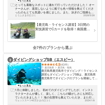
や鹿児島湾の海が体験の舞台です。初心者か
もっと見る
ら経験者まで楽しめるプランを用意していま
とっても素敵なスポットに連れて行っていただけました！ オー
す。経験豊富なスタッフがご案内！安全第一
ナーさんが、退屈しないように船でも色々情報を教えてくださ
のダイビングを満喫しましょう。
ったのもとても気遣いを感じました。また、泳ぎのご指摘もい
とうふさまの口コミ
2026/5/28
ただけて有難かったです。 ありがとうございました。
【鹿児島・ライセンス講習】3日間の
実技講習でCカードを取得！南国鹿児
島の海でライセンスを取得しません
か？！
全7件のプランから選ぶ
ダイビングショップSB（エスビー）
2
4.9
(43件)
鹿児島県
鹿児島・桜島
鹿児島県鹿児島市でダイビング！ライセンス
講習もダイビングショップSBは、鹿児島県
鹿児島市でダイビングのプランを開催してお
ります。体験ダイビングからファンダイビン
グ、ライセンス講習プランまで、幅広いプラ
もっと見る
ンをご用意！ダイビングの楽しさを体感して
1月に体験しました。 初めてのダイビングでしたが、インスト
くださいね。
ラクターさんが優しく、楽しく、こちらの騒がしさにも対応し
ていただきました！！ 海の生態等も教えていただき、また行き
ウェットスーツ40万さまの口コミ
2024/1/8
たいと思える体験になりした！