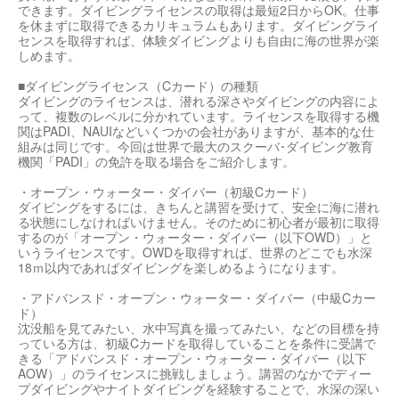
できます。ダイビングライセンスの取得は最短2日からOK。仕事
を休まずに取得できるカリキュラムもあります。ダイビングライ
センスを取得すれば、体験ダイビングよりも自由に海の世界が楽
しめます。
■ダイビングライセンス（Cカード）の種類
ダイビングのライセンスは、潜れる深さやダイビングの内容によ
って、複数のレベルに分かれています。ライセンスを取得する機
関はPADI、NAUIなどいくつかの会社がありますが、基本的な仕
組みは同じです。今回は世界で最大のスクーバ･ダイビング教育
機関「PADI」の免許を取る場合をご紹介します。
・オープン・ウォーター・ダイバー（初級Cカード）
ダイビングをするには、きちんと講習を受けて、安全に海に潜れ
る状態にしなければいけません。そのために初心者が最初に取得
するのが「オープン・ウォーター・ダイバー（以下OWD）」と
いうライセンスです。OWDを取得すれば、世界のどこでも水深
18ｍ以内であればダイビングを楽しめるようになります。
・アドバンスド・オープン・ウォーター・ダイバー（中級Cカー
ド）
沈没船を見てみたい、水中写真を撮ってみたい、などの目標を持
っている方は、初級Cカードを取得していることを条件に受講で
きる「アドバンスド・オープン・ウォーター・ダイバー（以下
AOW）」のライセンスに挑戦しましょう。講習のなかでディー
プダイビングやナイトダイビングを経験することで、水深の深い