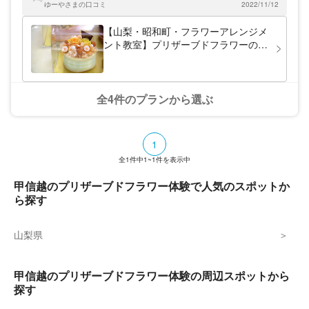
ディフューザー理事校でもあるので、ハーバ
ゆーやさまの口コミ
2022/11/12
リウムやディフューザーレッスンで珍しい個
性的な花材も使用できます☆。楽しく魅力あ
【山梨・昭和町・フラワーアレンジメ
ふれたレッスン、ぜひ気軽にご予約下さいま
ント教室】プリザーブドフラワーのフ
せ♬。
ラワーケーキ作り
全4件のプランから選ぶ
1
全
1
件中
1~1
件を表示中
甲信越のプリザーブドフラワー体験で人気のスポットか
ら探す
山梨県
甲信越のプリザーブドフラワー体験の周辺スポットから
探す