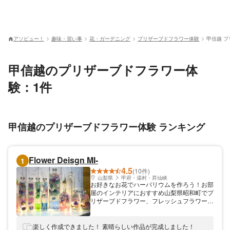
アソビュー！
趣味・習い事
花・ガーデニング
プリザーブドフラワー体験
甲信越 
甲信越のプリザーブドフラワー体
験：1件
甲信越のプリザーブドフラワー体験 ランキング
Flower Deisgn MI-
1
4.5
(10件)
山梨県
甲府・湯村・昇仙峡
お好きなお花でハーバリウムを作ろう！お部
屋のインテリアにおすすめ山梨県昭和町でプ
リザーブドフラワー、フレッシュフラワーを
中心にオーダーメイドの販売と、フラワース
クールを開催している「Flower Design MI-
（フラワーデザインミー）」。ハーバリウム
楽しく作成できました！ 素晴らしい作品が完成しました！