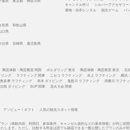
千葉県
東京都
神奈川県
キャンドル作り
シルバーアクセサリー
着物・浴衣レンタル
脱出ゲーム
バ
奈良県
和歌山県
山口県
大分県
宮崎県
鹿児島県
陶芸体験・陶芸教室 関西
ボルダリング 東京
陶芸体験・陶芸教室 東京
石
ケリング
ラフティング 関東
ニセコ ラフティング
水上 ラフティング
横浜
奥多摩 ラフティング
串本 ダイビング
鬼怒川 ラフティング
球磨川 ラフテ
古島 ダイビング
SUP 関東
花火大会 関東
アソビュー！ギフト
人気の観光スポット情報
プラン（体験内容、利用日、参加条件、キャンセル規約などの基本情報）が同じ状
いたします。ただし、比較する料金は誰でも確認できる一般公開したプランのみが対