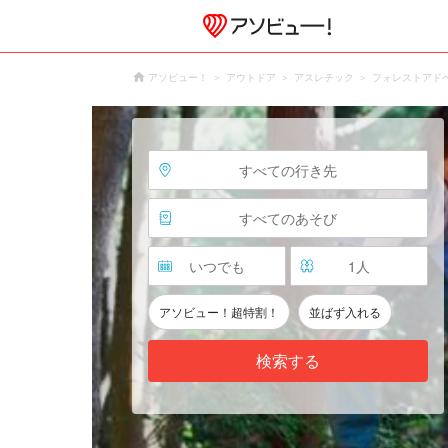
アソビュー！
アウトドア
アスレチック
フォレストアド
すべての行き先
すべてのあそび
いつでも
1
人
アソビュー！超特割！
並ばず入れる
検索する