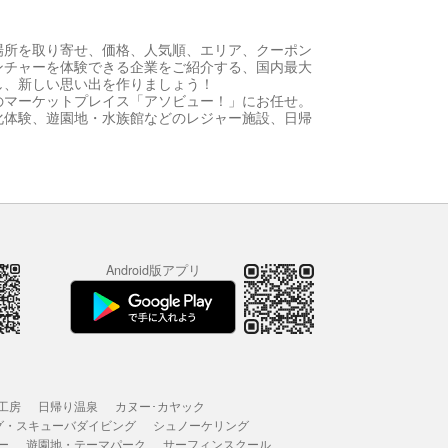
場所を取り寄せ、価格、人気順、エリア、クーポン
ンチャーを体験できる企業をご紹介する、国内最大
し、新しい思い出を作りましょう！
のマーケットプレイス「アソビュー！」にお任せ。
化体験、遊園地・水族館などのレジャー施設、日帰
Android版アプリ
工房
日帰り温泉
カヌー･カヤック
グ・スキューバダイビング
シュノーケリング
ー
遊園地・テーマパーク
サーフィンスクール