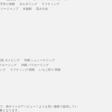
 手作り体験
ボルダリング
ラフティング
ンジージャンプ
水族館
花火大会
垣島 ダイビング
沖縄 シュノーケリング
 クルージング
沖縄 パラセーリング
ィング
ラフティング 関西
いちご狩り 関東
態で、他サイトがアソビュー！よりも安い価格で提供してい
象となります。