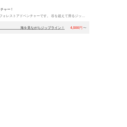
チャー !
自然の森そのままの自然共生型アウトドアパーク・フォレストアドベンチャーです。 谷を超えて滑るジップスライドは120m ! 海を見ながらの滑空は爽快感抜群！まるで鳥なった気分です。 大人も子供も一緒に楽しめるスリル満点の大冒険です！ フォレストアドベンチャー in 恩納の一番人気はジップスライド！大滑空距離120m 最大地上高は30m！ 海を見下ろす最高のロケーションで空中遊泳を楽しむ事ができます。 その他にも難易度の高いアクティビティが豊富で終わった後の達成感はひとしおです！ ぜひ一度体験してみてください！！
ース】 海を見ながらジップライン！
4,500
円
〜