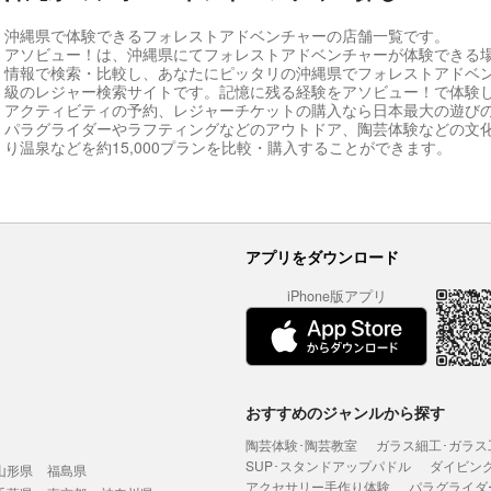
沖縄県で体験できるフォレストアドベンチャーの店舗一覧です。
アソビュー！は、沖縄県にてフォレストアドベンチャーが体験できる
情報で検索・比較し、あなたにピッタリの沖縄県でフォレストアドベ
級のレジャー検索サイトです。記憶に残る経験をアソビュー！で体験
アクティビティの予約、レジャーチケットの購入なら日本最大の遊び
パラグライダーやラフティングなどのアウトドア、陶芸体験などの文
り温泉などを約15,000プランを比較・購入することができます。
アプリをダウンロード
iPhone版アプリ
おすすめのジャンルから探す
陶芸体験･陶芸教室
ガラス細工･ガラス
SUP･スタンドアップパドル
ダイビン
山形県
福島県
アクセサリー手作り体験
パラグライダ