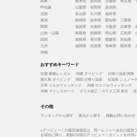
関東
栃木県
群馬県
茨城県
埼玉県
甲信越
山梨県
長野県
新潟県
北陸
富山県
石川県
福井県
東海
静岡県
岐阜県
愛知県
三重県
関西
滋賀県
京都府
大阪府
兵庫県
山陰・山陽
鳥取県
島根県
岡山県
広島県
四国
徳島県
香川県
愛媛県
高知県
九州
福岡県
佐賀県
長崎県
熊本県
沖縄
おすすめキーワード
京都 着物レンタル
沖縄 ダイビング
日帰り温泉 関東
屋久島 ダイビング
関西 日帰り温泉
石垣島 シュノー
天草 イルカウォッチング
沖縄 ホエールウォッチング
沖縄 マリンスポーツ
ガラス細工・ガラス工房 東京
宮
その他
ランキングから探す
拠点から探す
掲載お問い合わせ
※アソビュー！の最安値保証は、同一レジャー会社の提供
る場合に限り、差額の2倍のアソビュー！ポイントを付与