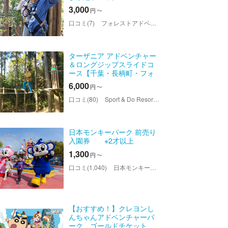
3,000
円
〜
口コミ(7)
フォレストアドベンチャー・久山
ターザニア アドベンチャー
＆ロングジップスライドコ
ース【千葉・長柄町・フォ
レストアドベンチャー】
6,000
円
〜
口コミ(80)
Sport & Do Resort リソルの森 フォレストアドベンチャー・ターザニア
日本モンキーパーク 前売り
入園券 ※2才以上
1,300
円
〜
口コミ(1,040)
日本モンキーパーク
【おすすめ！】クレヨンし
んちゃんアドベンチャーパ
ーク ゴールドチケット