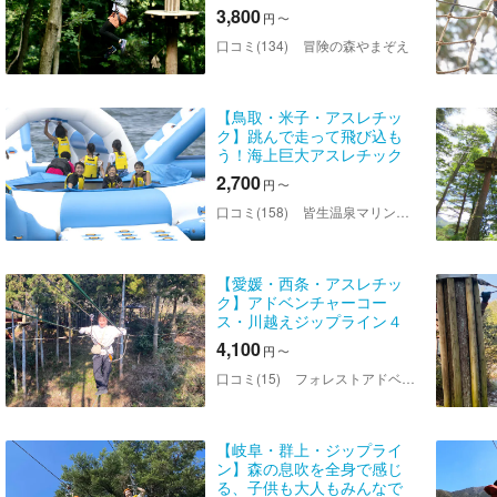
チック体験【アドベンチャ
3,800
円
〜
ーコース】
口コミ(134)
冒険の森やまぞえ
【鳥取・米子・アスレチッ
ク】跳んで走って飛び込も
う！海上巨大アスレチック
体験
2,700
円
〜
口コミ(158)
皆生温泉マリンアスレチック-海皆-実行委員会
【愛媛・西条・アスレチッ
ク】アドベンチャーコー
ス・川越えジップライン４
本！高低差18m！３１個の
4,100
円
〜
大自然の本格アスレチック
２時間コース！スリル満
口コミ(15)
フォレストアドベンチャー・西条
点！ファミリー・カップ
ル・グループOK...
【岐阜・群上・ジップライ
ン】森の息吹を全身で感じ
る、子供も大人もみんなで