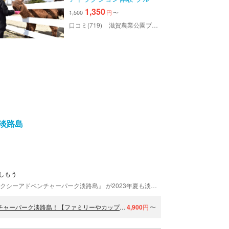
メの丘 入園チケット
1,350
1,500
円
〜
口コミ(719)
滋賀農業公園ブルーメの丘
淡路島
しもう
日本最大級の海上アスレチック『２０２３ フロリックシーアドベンチャーパーク淡路島』 が2023年夏も淡路島の洲本市大浜海水浴場に大幅グレードアップで登場！ 世界最新水上アトラクションや、国内唯一ここでしか体験できない爽快爆笑アトラクションが多数！！ 日本で1番気持ちいい、日本で1番手をたたいて爆笑してしまう海上アスレチックがここに！ 2023年国内で初登場、唯一登場する 『水上"空中"アスレチックアトラクション』はIAAPAにて業界最高の栄誉を受賞した最新アトラクション！世界初登場！国内では唯一ここだけ！フロリックシーアドベンチャーパーク淡路島だけで楽しめる！ ファミリーで楽しめる どこにもない 水上空中アドベンチャー! 落ちてはまたやり直す楽しさは、無事に渡り切るスリルに勝るとも劣りません。 さらにさらに！！超楽しいNEWアトラクションが6種が増え、 トランポリンやすべり台、ジャンプ台やブランコなど、爽快爆笑水上アスレチックアトラクションが３３種類！ ライフジャケット無償貸し出しや、セーフティスタッフも常にサポート！ 今年の夏、世界初登場となる全く新しい水上アトラクションで最高に笑える夏になる！ 瀬戸内海国立公園に隣接するとっても美しく大変穏やかな大浜海水浴場が舞台。 透明度は環境省最高ランクのAA！ 環境省認定の「日本の快水浴場百選」にも認定されており、白砂青松の風光明媚な海水浴場！ また新しいビーチハウスに、公共のシャワー室、更衣室、コインロッカー、トイレなどの施設も整備されていてGood！ 洲本温泉街の中にあるため泊りがけでゆっくりと海水浴を楽しむにも最適！
【日本最大級の海上アスレチック】2026フロリックシーアドベンチャーパーク淡路島！【ファミリーやカップル・グループなどにお薦め！】
4,900
円
〜