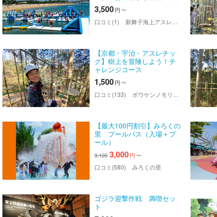
ップルまでみんなで楽しめ
3,500
円
〜
る！！ ※小学生の方が利用の
際は1～２名に対し保護者
口コミ(1)
新舞子海上アスレチックパーク
（18歳以上の大人）1名の同
伴（...
【京都・宇治・アスレチッ
ク】樹上を冒険しよう！チ
ャレンジコース
1,500
円
〜
口コミ(133)
ボウケンノモリ 太陽が丘店
【最大100円割引】みろくの
里 プールパス（入場＋プ
ール）
3,000
3,100
円
〜
口コミ(580)
みろくの里
ゴジラ迎撃作戦 満喫セッ
ト