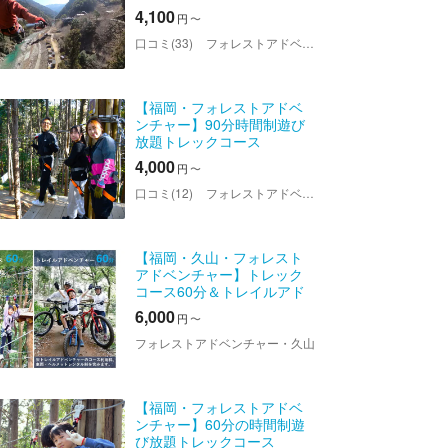
度２００％高さ１２m３１個
4,100
円
〜
本格アスレチック2時間コー
ス！ファミリー・カップ
口コミ(33)
フォレストアドベンチャー・祖谷
ル・グループOK！当日予約
OK！
【福岡・フォレストアドベ
ンチャー】90分時間制遊び
放題トレックコース
4,000
円
〜
口コミ(12)
フォレストアドベンチャー・久山
【福岡・久山・フォレスト
アドベンチャー】トレック
コース60分＆トレイルアド
ベンチャー60分
6,000
円
〜
フォレストアドベンチャー・久山
【福岡・フォレストアドベ
ンチャー】60分の時間制遊
び放題トレックコース