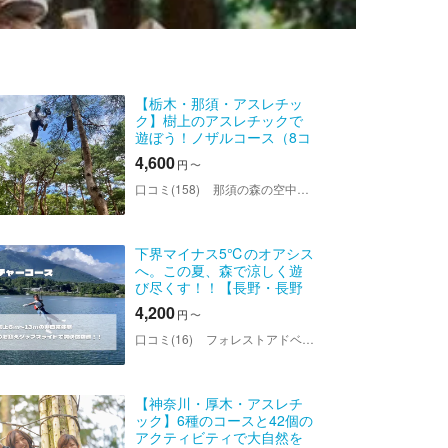
【栃木・那須・アスレチッ
ク】樹上のアスレチックで
遊ぼう！ノザルコース（8コ
ース・ジップライン付き）
4,600
円
〜
口コミ(158)
那須の森の空中アスレチック『NOZARU』
下界マイナス5℃のオアシス
へ。この夏、森で涼しく遊
び尽くす！！【長野・長野
市内・アスレチック】アド
4,200
円
〜
ベンチャーコース（約120
分）空中アスレチックコー
口コミ(16)
フォレストアドベンチャー・長野
ス！小学生から参加OK！
【神奈川・厚木・アスレチ
ック】6種のコースと42個の
アクティビティで大自然を