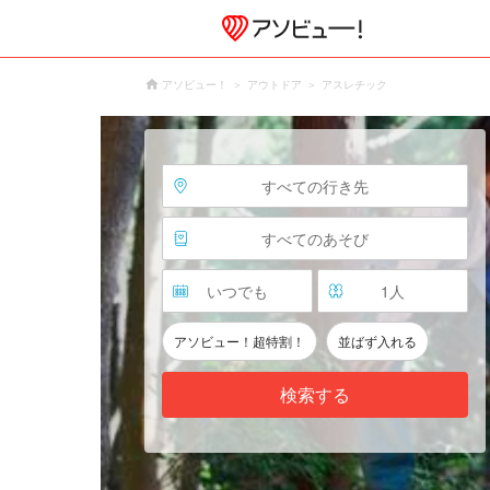
アソビュー！
アウトドア
アスレチック
すべての行き先
すべてのあそび
いつでも
1
人
アソビュー！超特割！
並ばず入れる
検索する