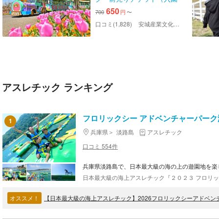
料）
650
700
円
〜
口コミ(1,828)
安城産業文化公園デンパーク
アスレチック ランキング
フロリックシー アドベンチャーパーク
1
兵庫県
淡路島
アスレチック
口コミ 554件
兵庫県淡路島で、日本最大級の海の上の遊園地を楽
オススメ！