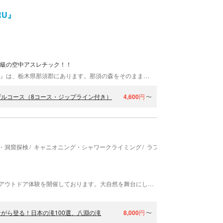
RU』
大級の空中アスレチック！！
那須の森の空中アスレチック『NOZARU（ノザル）』は、栃木県那須郡にあります。那須の森をそのまま利用した、スリル満点のアスレチックを体感しましょう！自然の中で遊ぶ、開放感あふれる体験です。最大100ｍ超えのジップラインは爽快★大人から子どもまで楽しめるノザルコースと、初心者向けのコザルコースをご用意しております。当施設はお客様のペースで自由に回れるのも魅力です。
ルコース（8コース・ジップライン付き）
4,600
円
〜
・洞窟探検
キャニオニング・シャワークライミング
ラフティング
ハイキング
自然派企画は、関西・西日本を舞台に、迫力満点のアウトドア体験を開催しております。大自然を舞台にした遊びで非日常体験を満喫していってくださいね。
がら登る！日本の滝100選、八淵の滝
8,000
円
〜