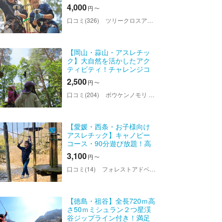
満喫！スリル満点の大冒険
4,000
円
〜
を体験しよう♪ツリークロス
アドベンチャー（ジップラ
口コミ(326)
ツリークロスアドベンチャー厚木・七沢
イン付）
【岡山・蒜山・アスレチッ
ク】大自然を活かしたアク
ティビティ！チャレンジコ
ース
2,500
円
〜
口コミ(204)
ボウケンノモリ HIRUZEN
【愛媛・西条・お子様向け
アスレチック】キャノピー
コース・90分遊び放題！高
さ６～８m！3コース！24個
3,100
円
〜
の大自然の本格アスレチッ
ク！100mジップライン付
口コミ(14)
フォレストアドベンチャー・西条
き！家族みんなで体験でき
る！...
【徳島・祖谷】全長720ｍ高
さ50ｍミシュラン２つ星渓
谷ジップライン付き！満足