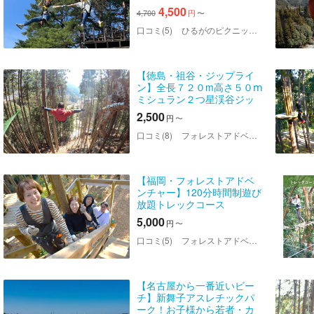
ジップライナーになる
4,500
4,700
円
〜
口コミ(5)
ひるがのピクニックガーデン
【徳島・祖谷・ジップライ
ン】全長７２０m高さ５０ⅿ
ミシュラン２つ星渓谷ジッ
プライン！30分コース！フ
2,500
円
〜
ァミリー、カップル、グル
ープ、ライダーOK！当日予
口コミ(8)
フォレストアドベンチャー・祖谷
約OK
【福岡・フォレストアドベ
ンチャー】120分時間制遊び
放題トレックコース
5,000
円
〜
口コミ(5)
フォレストアドベンチャー・久山
【名古屋から一番近いビー
チ】新舞子アスレチックパ
ーク！お子様から若者・カ