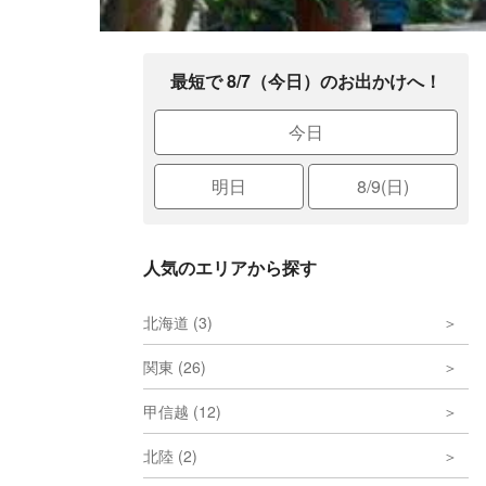
最短で 8/7（今日）のお出かけへ！
今日
明日
8/9(日)
人気のエリアから探す
北海道 (3)
関東 (26)
甲信越 (12)
北陸 (2)