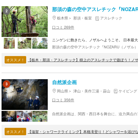
那須の森の空中アスレチック『NOZA
2
栃木県
那須・板室
アスレチック
口コミ 269件
ニンゲンに飽きたら、ノザルへようこそ。 日本最
オススメ！
【栃木・那須・アスレチック】樹上のアスレチックで遊ぼう！ノザ
自然派企画
3
岡山県
津山・美作三湯・蒜山
ケイビング
口コミ 356件
オススメ！
【滋賀・シャワークライミング】本格滝登り！どシャワーを浴びな