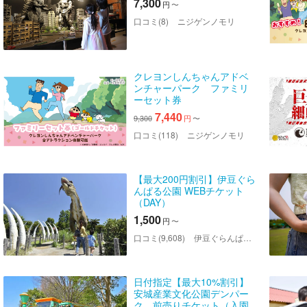
7,300
円
〜
口コミ(8)
ニジゲンノモリ
クレヨンしんちゃんアドベ
ンチャーパーク ファミリ
ーセット券
7,440
9,300
円
〜
口コミ(118)
ニジゲンノモリ
【最大200円割引】伊豆ぐら
んぱる公園 WEBチケット
（DAY）
1,500
円
〜
口コミ(9,608)
伊豆ぐらんぱる公園
日付指定【最大10%割引】
安城産業文化公園デンパー
ク 前売りチケット（入園