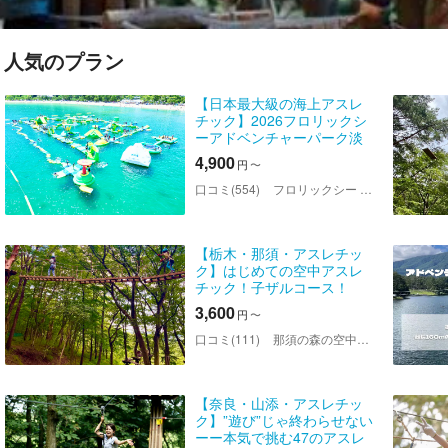
人気のプラン
【日本最大級の海上アスレ
チック】2026フロリックシ
ーアドベンチャーパーク淡
路島！【ファミリーやカッ
4,900
円
〜
プル・グループなどにお薦
め！】
口コミ(554)
フロリックシー アドベンチャーパーク淡路島
【栃木・那須・アスレチッ
ク】はじめての空中アスレ
チック！子ザルコース！
3,600
円
〜
口コミ(111)
那須の森の空中アスレチック『NOZARU』
【奈良・山添・アスレチッ
ク】”遊び”じゃ終わらせない
ーー本気で挑む47のアスレ