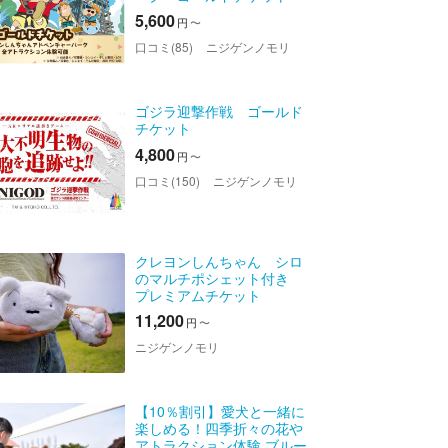
5,600
円
〜
口コミ(85)
ニジゲンノモリ
ゴジラ迎撃作戦 ゴールド
チケット
4,800
円
〜
口コミ(150)
ニジゲンノモリ
クレヨンしんちゃん シロ
のマルチポシェット付き
プレミアムチケット
11,200
円
〜
ニジゲンノモリ
【10％割引】愛犬と一緒に
楽しめる！四季折々の花や
アトラクション体験 ブルー