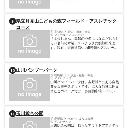
めます。アスレチック広場で子供たちは無数
の遊具で遊び、わくわくするようなアスレチ
ックにチャレンジできます。ターザンロープ
など、アスレチックの定番から独自のアイデ
県立月見山こどもの森フィールド・アスレチック
9
アで作られた遊具まで揃っており、子供たち
にとって一日中楽しめる場所となっていま
コース
す。 さらに、公園内にはちびっこ広場とい
高知県
高知・須崎・南国
う場所もあり、小さなお子様向けの遊具が用
フィールドアスレチック
「土佐じまん」高知の地名にちなんだおもし
意されています。また、桜やチューリップな
ろい名前の木製アスレチックに挑戦出来ま
どの花が美しく咲き乱れる季節には、家族で
す。現在、遊歩道沿いの5種類のアスレチッ
お花見やピクニックを楽しむことができま
ク(土佐紙うつり・土もの玩具と握手・闘犬
す。秋には紅葉や栗拾いも楽しめます。 公
ひっぱり・カツオの一本づり・いごっそうわ
渕森林公園は、無料で利用できる施設が多
たり)が利用できます。 【規模】面積：（総
く、手軽にアウトドアアクティビティを楽し
合）20ha（アスレチック分）（1.8ha）
めるのが魅力です。手ぶらで来ても、公園内
山川バンブーパーク
10
の売店で飲み物や軽食が購入できます。駐車
徳島県
大歩危・祖谷・剣山
場もたくさんあり、アクセスもしやすいで
アスレチック
す。 是非、家族や友達と一緒に公渕森林公
山川バンブーパークは、吉野川市にある自然
園に訪れて、楽しい思い出を作りましょう！
豊かな観光スポットです。広大な竹林に囲ま
子供たちには、昔ながらの野外での遊びを楽
れたこのパークでは、多目的広場・イベント
しんでもらいたいですね。公渕森林公園で素
ステージ・竹製フィールドアスレチック・ト
敵な一日をお過ごしください。
ンボ池・遊歩道など、老若男女が楽しめる施
設が揃っています。 周辺の水辺の楽校や堤
防、水際遊歩道では、吉野川の自然や水生生
玉川総合公園
11
物に触れることができ、心身をリフレッシュ
するのに最適です。また、穏やかな気候で芝
愛媛県
今治・しまなみ海道
アスレチック
生広場があり、親子でのんびり過ごしたり、
玉川総合公園は、様々なアウトドアアクティ
水辺で楽しむことができます。 アクセスも