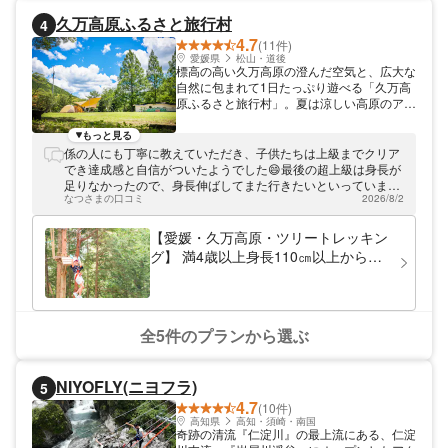
久万高原ふるさと旅行村
4
4.7
(11件)
愛媛県
松山・道後
標高の高い久万高原の澄んだ空気と、広大な
自然に包まれて1日たっぷり遊べる「久万高
原ふるさと旅行村」。夏は涼しい高原のアウ
トドアで自然の魅力を感じられる滞在型レジ
ャースポットです。 人気の体験は、ロープ
もっと見る
で地上とつながった状態でゆっくり上昇する
係の人にも丁寧に教えていただき、子供たちは上級までクリア
「係留熱気球体験」。初めての方やお子さま
でき達成感と自信がついたようでした😄最後の超上級は身長が
連れでも参加しやすく、上空から眺める久万
足りなかったので、身長伸ばしてまた行きたいといっていま
高原の景色は旅のハイライトに。 さらに、
なつさまの口コミ
2026/8/2
す。素敵な経験と思い出ができました✨
木々の上を進む冒険アクティビティ「ツリー
トレッキング くまの森」！自然の中で身体
【愛媛・久万高原・ツリートレッキン
を動かし、ワクワクする時間をお楽しみいた
グ】 満4歳以上身長110㎝以上から体
だけます。 敷地内では、釣り堀や魚のつか
験可能。森林の中をかけまわる大冒
みどり、バーベキューなど、家族や仲間と盛
険！勇気の1歩を踏み出そう！！
り上がる体験も充実。宿泊はコテージやキャ
ンプで、自然の中に“泊まる”楽しさも味わえ
ます。夜は、天体観測館やプラネタリウムで
全5件のプランから選ぶ
星空の世界へ。昼とは違う高原の静けさと感
動が待っています。 係留熱気球・ツリート
レッキングに加え、季節に合わせた体験コン
NIYOFLY(ニヨフラ)
5
テンツも順次追加予定。久万高原で、自然と
4.7
遊びと滞在をまるごと満喫する休日をお過ご
(10件)
しください。
高知県
高知・須崎・南国
奇跡の清流『仁淀川』の最上流にある、仁淀