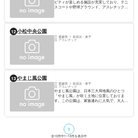
ビティが楽しめる施設が充実しており、テニ
便利で、JR徳島線「阿波山川駅」から徒歩
スコートや野球グラウンド、アスレチック、
15分で到着します。山川バンブーパーク
ロング滑り台などが設置されています。ま
は、地域の歴史・文化を感じつつ、豊かな自
た、多目的ホール「グリーンピア玉川」で
然の中でゆったりと過ごすことができる場所
は、さまざまなイベントやスポーツ・レクリ
です。ぜひ一度、ご家族やお友達と訪れてみ
エーション・文化活動の交流が行われてお
てください。
小松中央公園
12
り、地域の方々に親しまれています。 特に
お子様連れの家族には、独特な遊具がこども
愛媛県
新居浜・東予
アスレチック
たちを楽しませるでしょう。ロングスライダ
ーは、高さがありスリル満点で、子どもたち
は何度でも挑戦したくなるでしょう。公園内
には、動物のオブジェやトリムコースも設置
されており、家族みんなで楽しめる場所とな
っています。 駐車場も無料で広く利用しや
すく、お手軽に訪れることができます。四季
折々の風景を楽しみながら、思いっきり遊ん
やまじ風公園
13
だり、リラックスしたり、さまざまな楽しみ
愛媛県
新居浜・東予
方ができる玉川総合公園へ、ぜひ家族でお出
アスレチック
かけしてみてください。
やまじ風公園は、日本三大局地風のひとつ
「やまじ風」が吹く土地に位置しておりま
す。この公園は、家族連れに人気で、大人か
ら子供まで楽しめる遊具がたくさん揃ってい
ます。風を象徴するモニュメント「風のホル
ン」が公園内に設置されており、春先にはや
まじ風によって自然のメロディが奏でられま
す。 特に目立つのが「ローラーエクスプレ
1
ス」という全長105mもの迫力ある滑り台で
す。大人もローラーエクスプレスを楽しみた
全
13
件中
1~13
件を表示中