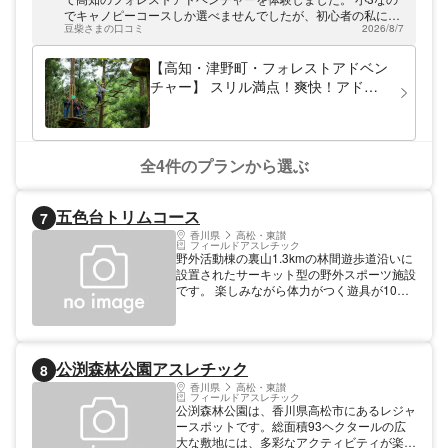
ワースポット「長沢の滝」や四国カルスト天
でキャノピーコースしか選べませんでしたが、初心者の私には
狗高原など、自然をありのまま楽しめるスポ
豆柴さまの口コミ
2026/8/7
十分楽しく、別の所で体験したことがある娘たちも、ジップラ
ットが多数あり！
インが他より長かった気がすると満足していました。 犬連れだ
ったので夫は参加できませんでしたが、私たちの近くで、荷物
【高知・津野町・フォレストアドベン
持ちや写真担当してくれましたし、何よりもペットが森林散歩
チャー】 スリル満点！爽快！アドベ
に大満足で興奮気味でした。 ご指導の担当者も気さくな方で、
ンチャーコース
丁寧にアドバイスをいただいたり、夫や犬にも声をかけてくだ
さり、楽しむことができました。 孫は来年はアドベンチャーコ
ースにチャレンジしたいとはりきっています。
全4件のプランから選ぶ
五色台トリムコース
7
香川県
高松・東讃
フィールドアスレチック
野外活動棟の裏山1.3kmの林間遊歩道沿いに
設置されたサーキット型の野外スポーツ施設
です。 楽しみながら体力がつく遊具が10種
類設置してあります。 【規模】面積：
14000
公渕森林公園アスレチック
8
香川県
高松・東讃
フィールドアスレチック
公渕森林公園は、香川県高松市にあるレジャ
ースポットです。総面積93ヘクタールの広
大な敷地には、多彩なアクティビティが楽し