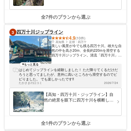
お得に遊べるのは、当社だけの特典！！不安
本格アスレチック2時間コース！ファ
だった人も体験後は大満足を良くいただいて
おります。大人は子供へ！子供は大人へ！お
ミリー・カップル・グループOK！当
子様から大人まで幅広く大満足できる体験で
日予約OK！
全7件のプランから選ぶ
す。 雨天時でも開催しており、カッパの販
売もレンタルズボンやレンタルシューズも充
実！大型バスが停めれる大きな駐車場！洋式
四万十川ジップライン
3
のトイレ！近くには美味しいご飯処や温泉、
4.9
観光地もあります。
(10件)
高知県
足摺・四万十
美しい風景が今でも残る四万十川。雄大な自
然の中を高さ20m、全長約220mを滑空する
四万十川ジップライン。清流「四万十川」を
ひとっ飛び！最高の景色とスリルをお楽しみ
あれ。 道の駅四万十とおわに併設している
もっと見る
ため、食事やお土産も揃う。
はじめてジップラインを経験しました！ ただ降りてくるだけだ
ろうと思ってましたが、意外に高いところから滑空するのでビ
ビりました。 でも楽しかったです‼︎
たかさまの口コミ
2026/7/24
【高知・四万十川・ジップライン】自
然の絶景を眼下に四万十川を横断しよ
う！大人はもちろん、お子様でも体験
可能♪（当日予約可）
全1件のプランから選ぶ