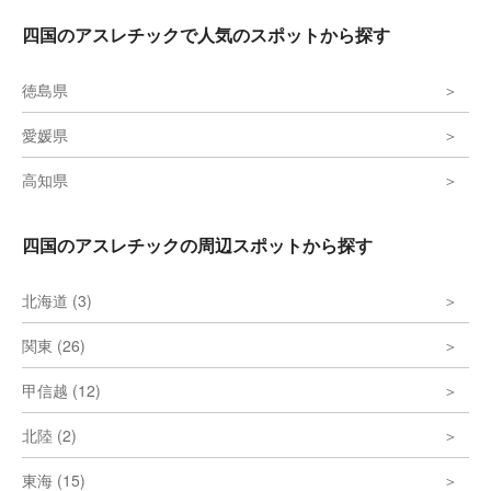
くなることでしょうが、使用可能なのは6歳
から12歳のお子様のみです。また、ターザ
四国のアスレチックで人気のスポットから探す
ンロープのような遊具もあり、子供たちに大
好評です。 公園には、広場の周りを利用し
た1周750mのジョギングコースが設けられ
徳島県
ており、家族そろって楽しむことができま
す。駐車場も68台分用意されており、アク
セスも便利です。やまじ風公園は、自然と遊
愛媛県
びが融合した素晴らしい観光スポットで、思
い出に残る家族旅行ができること間違いなし
高知県
です。
四国のアスレチックの周辺スポットから探す
北海道 (3)
関東 (26)
甲信越 (12)
北陸 (2)
東海 (15)