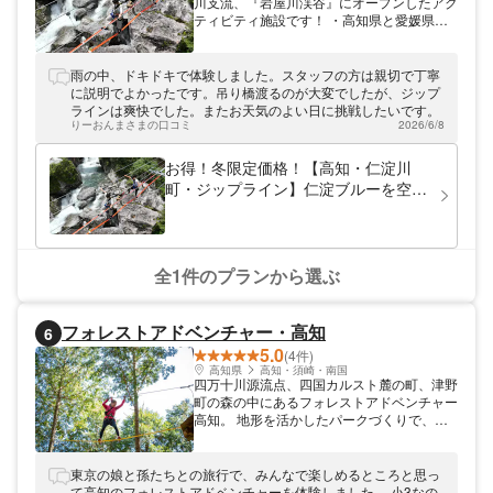
川支流、『岩屋川渓谷』にオープンしたアク
ティビティ施設です！ ・高知県と愛媛県の
県境にあるほぼ手付かずの渓谷、「岩屋川渓
谷」の上空を空中散歩！ ・日本初！絶叫吊
り橋！！渓谷の上空約30ｍに9種類の足場が
雨の中、ドキドキで体験しました。スタッフの方は親切で丁寧
楽しめる恐怖の吊り橋が出現！！ ・無事渡
に説明でよかったです。吊り橋渡るのが大変でしたが、ジップ
り切ったら、爽快なジップラインで駆け抜け
ラインは爽快でした。またお天気のよい日に挑戦したいです。
ます！ ・受付の建物にはウッドデッキを完
りーおんまさまの口コミ
2026/6/8
備！お連れ様の勇姿を見学できます。 ・施
設の近くに約15台分の駐車場がございま
お得！冬限定価格！【高知・仁淀川
す。 ・5分ほど登ったところには約40台の駐
町・ジップライン】仁淀ブルーを空中
車場がございます。 ・近隣にカフェや桜の
から楽しむ！絶叫吊り橋とジップライ
名所、土佐の三大祭りの「秋葉まつり」が行
ン！茶農家が運営するアクテビティ施
われる秋葉神社がございます。 少々雨が降
っていても十分楽しめます！！ 雨具の販売
設！女性、ファミリー、お友達、カッ
もございます。 遊んだ後には本格的なお茶
プル同士におすすめ
全1件のプランから選ぶ
を味わえる、茶農家ならではのおもてなしも
ございます！ お土産もあるよ♪ 団体のお客
様も大歓迎！ ご予約の際はお電話でのご連
フォレストアドベンチャー・高知
6
絡お願いいたします。 体験が終わったら、
5.0
茶農家ならではのおもてなし！ 美味しい
(4件)
「沢渡茶」を味わっていただけます。
高知県
高知・須崎・南国
四万十川源流点、四国カルスト麓の町、津野
町の森の中にあるフォレストアドベンチャー
高知。 地形を活かしたパークづくりで、ス
リルと感動を味わえるアクティビティやジッ
プスライドが沢山あります。 往復650mの山
から山へ空中移動するジップスライドは季節
東京の娘と孫たちとの旅行で、みんなで楽しめるところと思っ
で変化する絶景が楽しめる♪ 近くには恋のパ
て高知のフォレストアドベンチャーを体験しました。 小3なの