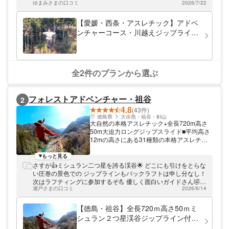
です。アクセスは、JR伊予三芳駅からバス
ゆまみさまの口コミ
2026/7/22
最後は手放しで体験することができました！ 自然を思う存分に
に乗り、本谷温泉下車で徒歩約3分です。
体験することができ、 最高でした！
【愛媛・西条・アスレチック】アドベ
ンチャーコース・川越えジップライン
４本！高低差18m！３１個の大自然の
本格アスレチック２時間コース！スリ
ル満点！ファミリー・カップル・グル
ープOK！当日予約OK！
全2件のプランから選ぶ
フォレストアドベンチャー・祖谷
2
4.8
(43件)
徳島県
大歩危・祖谷・剣山
大自然の本格アスレチック+全長720m高さ
50m大迫力ロングジップスライド■平均高さ
12mの高さにある31種類の本格アスレチッ
ク■ミシュラン2つ星渓谷を渡るロングジッ
プスライド2本■全長720m最大高さ50mのロ
もっと見る
ングジップスライドと31種類のアスレチッ
さすが👍ミシュラン二つ星を誇る渓谷🌟 どこにも引けをとらな
クが含まれているアドベンチャーコースと、
い圧巻の景色での ジップラインもパックラフトは申し分なし！
ロングジップスライドのみのコースがありま
次はラフティングに参加するぞ💪 優しく面白いガイドさん🤣ス
す。時間のある方にお勧めなのが「アドベン
瀬戸さまの口コミ
2026/6/14
タッフさん🥸 ありがとうございました。
チャーコース2時間」、あまり時間がない方
は「ジップスライドコース30分」、1日遊び
【徳島・祖谷】全長720ｍ高さ50ｍミ
たい方は「ラフティングとのコンボコース」
シュラン２つ星渓谷ジップライン付
がおススメ！ラフティングのコンボコースで
き！満足度２００％高さ１２m３１個