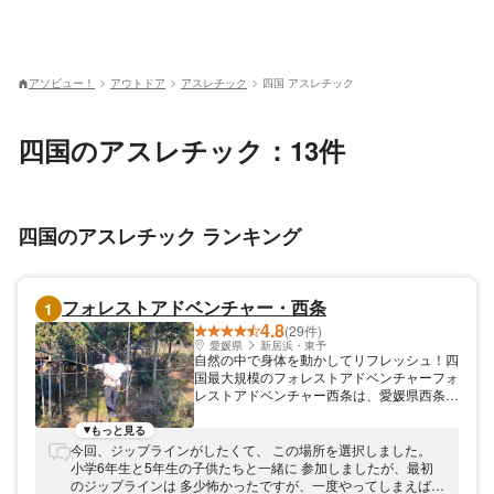
アソビュー！
アウトドア
アスレチック
四国 アスレチック
四国のアスレチック：13件
四国のアスレチック ランキング
フォレストアドベンチャー・西条
1
4.8
(29件)
愛媛県
新居浜・東予
自然の中で身体を動かしてリフレッシュ！四
国最大規模のフォレストアドベンチャーフォ
レストアドベンチャー西条は、愛媛県西条市
の本谷公園内にあるフランス発の自然共生型
アウトドアパークです。ジップスライドをは
もっと見る
じめとするアクティビティで、こどもから大
今回、ジップラインがしたくて、 この場所を選択しました。
人までお楽しみいただけます。森林をそのま
小学6年生と5年生の子供たちと一緒に 参加しましたが、最初
ま活用したパークには感動と冒険が盛り沢山
のジップラインは 多少怖かったですが、一度やってしまえば、