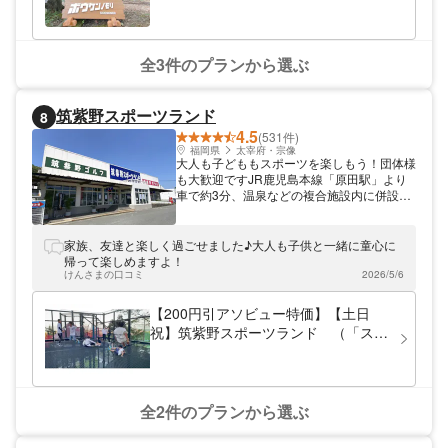
の中で大冒険♪
全3件のプランから選ぶ
筑紫野スポーツランド
8
4.5
(531件)
福岡県
太宰府・宗像
大人も子どももスポーツを楽しもう！団体様
も大歓迎ですJR鹿児島本線「原田駅」より
車で約3分、温泉などの複合施設内に併設さ
れている「筑紫野スポーツランド」では、ゴ
ルフ練習場・バッティングセンター・卓球・
ボウリングなどのスポーツをお楽しみいただ
家族、友達と楽しく過ごせました♪大人も子供と一緒に童心に
けます。人気のボルダリングが新しく設置さ
帰って楽しめますよ！
れたり、お子さまに大人気のネットアスレチ
けんさまの口コミ
2026/5/6
ックで遊んだり、大自然に囲まれてエンジョ
イできます♪
【200円引アソビュー特価】【土日
祝】筑紫野スポーツランド （「スカ
イネット」土日祝プラン）
全2件のプランから選ぶ