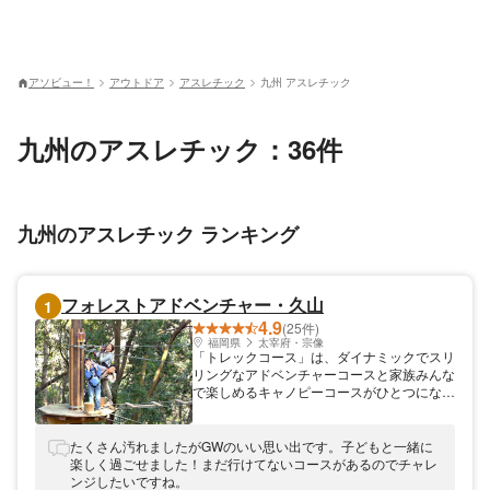
アソビュー！
アウトドア
アスレチック
九州 アスレチック
九州のアスレチック：36件
九州のアスレチック ランキング
フォレストアドベンチャー・久山
1
4.9
(25件)
福岡県
太宰府・宗像
「トレックコース」は、ダイナミックでスリ
リングなアドベンチャーコースと家族みんな
で楽しめるキャノピーコースがひとつになっ
た全10サイトの新設コース。 みんな大好
き、空飛ぶZIPスライドの数はフォレストア
ドベンチャー史上最多の15本。 時間内遊び
たくさん汚れましたがGWのいい思い出です。子どもと一緒に
放題なので気に入ったサイトを何度でも遊べ
楽しく過ごせました！まだ行けてないコースがあるのでチャレ
る嬉しいコースです。難易度を選んで遊んで
ンジしたいですね。