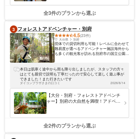
全3件のプランから選ぶ
フォレストアドベンチャー・別府
3
4.5
(23件)
大分県
別府
団体での貸切利用も可能！レベルに合わせて
難易度が選べるアドベンチャー施設海外から
も多くの観光客が訪れる別府市の国立公園に
オープンした「フォレストアドベンチャー・
別府」。スリル満点なアドベンチャーコース
と、大人から子供まで楽しめるキャノピーコ
本日は肌寒く途中から雨も降り出しましたが、スタッフの方々
ースをご用意！大自然の中で身体を動かしな
はとても親切で説明も丁寧だったので安心して楽しく遊ぶ事が
がら思いっきりリフレッシュができますよ♪
できました！また行きたいです
家族や友達と一緒にぜひ遊びに来てください
ダイコンプラザさまの口コミ
2026/6/14
ね。
【大分・別府・フォレストアドベンチ
ャー】別府の大自然を満喫！アドベン
チャーコース（約120分）
全2件のプランから選ぶ