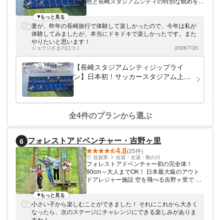
色と長崎スタジアムシティの特別な眺めを同
時に堪能できる贅沢な体験をぜひお楽しみく
ださい。
もっと見る
妻が、昨年の長崎旅行で体験して楽しかったので、今年は私が
体験してみましたが、本当にドキドキで楽しかったです。また
やりたいと思います！
ジョウジさまの口コミ
2026/7/20
【長崎スタジアムシティジップライ
ン】日本初！サッカースタジアム上空
を滑走し、長崎の美しい景色を堪能！
全4件のプランから選ぶ
フォレストアドベンチャー・吉野ヶ里
6
4.8
(25件)
佐賀県
佐賀・古湯・熊の川
フォレストアドベンチャー初の完全体！
90cm～大人までOK！ 日本最大級のアウト
ドアレジャー施設 空を飛べる吉野ヶ里で 森
の冒険を楽しもう！ もう佐賀に何もない な
んて言わせない ここではフォレストアドベ
もっと見る
ンチャー全てのコンテンツが楽しめる！ フ
小さい子から楽しむことができました！ それにこれから大きく
ォレストアドベンチャー・吉野ヶ里はお子様
なったら、次のステージにチャレンジにできる楽しみがありま
から大人の方まで誰でも楽しめるアウトドア
すね！