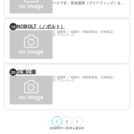
ークです。安全講習（ブリーフィング）を受
けて，専用のハーネスを着用し地上10m以上
の空中を渡る、非日常的な体験ができる新感
覚のアウトドアパークです。 全5サイト，
32アクティビティーがあり，所要時間は2時
NOBOLT（ノボルト）
19
間?2時間30分程度です。大人も子供も楽し
める樹上の冒険でオオスミの自然の森の中で
福岡県
福岡市（博多駅周辺・天神周辺）
アスレチック
本物の冒険を体験してみませんか！ 【料
金】 大人: 3000円 （18歳以上）（体重
130kgまで） 子供: 2500円 （18歳以下） 小
学生以上がご利用になれます。 （身長
110cm以上）18歳未満の方は必ず保護者
（18歳以上）の同伴が必要になります。
位瀬公園
20
福岡県
福岡市（博多駅周辺・天神周辺）
アスレチック
1
2
全
36
件中
1~20
件を表示中