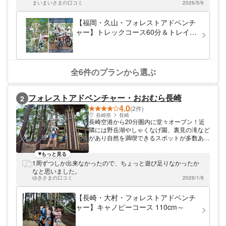
いただけるので、お子さまから大人まで幅広
まいまいさまの口コミ
2026/5/6
い世代の方に楽しんでいただけます。
【福岡・久山・フォレストアドベンチ
ャー】トレックコース60分＆トレイル
アドベンチャー60分
全6件のプランから選ぶ
フォレストアドベンチャー・おおむら長崎
2
4.0
(2件)
長崎県
長崎
長崎空港から20分圏内に堂々オープン！近
隣には野岳湖やしゃくなげ園、裏見の滝など
があり自然を満喫できるスポットが多数あり
ます。また公園内には無料の遊具や、キャン
プ場などもあり大人から子どもまで1日遊べ
もっと見る
るスポットになっています！
1周ずつしか出来なかったので、ちょっと遊び足りなかったか
なと思いました。
ゆきさまの口コミ
2026/1/8
【長崎・大村・フォレストアドベンチ
ャー】キャノピーコース 110cm～