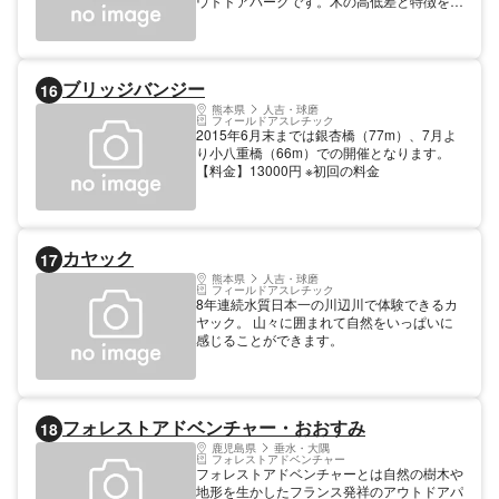
ウトドアパークです。木の高低差と特徴を生
かしたダイナミックでスリリングな体験がで
きる「アドベンチャーコース」と日本初のダ
ム湖横断が体験できる「ジップトリップコー
ス」を設置しています。「アドベンチャーコ
ブリッジバンジー
16
ース」は、ターザンのようにネットにとぶタ
ーザンスイングや高さ1５ｍのプラットホー
熊本県
人吉・球磨
フィールドアスレチック
ムから地面に飛び降りる迫力満点の「ミノム
2015年6月末までは銀杏橋（77m）、7月よ
シシュート」など４0のアクティビティを設
り小八重橋（66m）での開催となります。
置しています。日本初となるダム湖を横断す
【料金】13000円 ※初回の料金
る「ジップトリップコース」は、往路４10
ｍ、復路５10ｍのロングジップスライドが
楽しめます。復路距離は、日本最長で、高所
から見下ろす絶景をゆっくりと楽しむことが
できます。 【ご利用条件】 1．小学４年生
カヤック
17
以上若しくは身長140cm以上、体重130kgま
熊本県
人吉・球磨
で。 ２．中学生以下のご利用には、必ず保
フィールドアスレチック
護者若しくは同等の資格を持つ方（18歳以
8年連続水質日本一の川辺川で体験できるカ
上）がご一緒にご参加ください。 ３．高校
ヤック。 山々に囲まれて自然をいっぱいに
生のご利用の場合は、保護者の同伴は必要あ
感じることができます。
りませんが、誓約書のご記入と地上からの付
き添いをお願いいたします。 ※インストラク
ターが1名付く「ガイドパック：5,500円」
もございます。 【料金】 3800円 アドベン
フォレストアドベンチャー・おおすみ
18
チャーコース（大人小人一律料金：税込）グ
ループ料金（8名~）：3,500円／1人
鹿児島県
垂水・大隅
フォレストアドベンチャー
フォレストアドベンチャーとは自然の樹木や
地形を生かしたフランス発祥のアウトドアパ