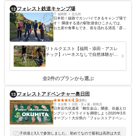
フォレスト鉄道キャンプ場
12
福岡県
北九州
日本初！線路でカンパイできるキャンプ場で
す！ 隣接する道の駅歓遊舎ひこさんでは、
お土産や食事もでき、前を流れる清流「彦山
川」では川遊びもできます。 宿泊者には、
フォレストアドベンチャー・添田の割引や、
無料プール券など特典もたくさんあります！
リトルクエスト【福岡・添田・アスレ
チック】ハーネスなしで自然体験がで
きるアスレチック施設！
全2件のプランから選ぶ
フォレストアドベンチャー奥日田
13
4.9
(8件)
大分県
日田・天ヶ瀬・耶馬渓
日本近代化遺産「鯛生金山」隣接。谷越えロ
ングジップスライドを満喫しよう2020年3月
オープン！大分県の「フォレストアドベンチ
ャー奥日田」は福岡、熊本との県境にほど近
い山間にあります。緑豊かな森のなか、ロン
グジップスライド他4サイト35アクティビテ
子供達と3人で参加しました。 初めてなので最初は高所は大丈