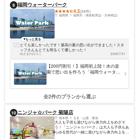
福岡ウォーターパーク
9
4.5
(34件)
福岡県
福岡市（博多駅周辺・天神周辺）
もっと見る
とても楽しかったです！最高の夏の思い出ができました！スタ
ッフさんもとても明るくて優しかった！
ゆさまの口コミ
2026/7/31
【200円割引！】福岡初上陸！水の楽
園で思い出を作ろう「福岡ウォーター
パーク」体験料（入場料別）
全2件のプランから選ぶ
ニンジャ☆パーク 菊陽店
10
熊本県
玉名・山鹿・菊池
大人も子供も遊びながら体力向上をめざそ
う！「ニンジャ☆パーク」は大人も子供もあ
らゆる世代が一緒に遊びながら体力向上をめ
ざせる新しい形のアミューズメントスポーツ