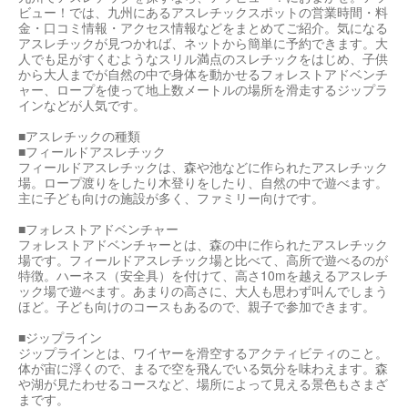
ビュー！では、九州にあるアスレチックスポットの営業時間・料
金・口コミ情報・アクセス情報などをまとめてご紹介。気になる
アスレチックが見つかれば、ネットから簡単に予約できます。大
人でも足がすくむようなスリル満点のスレチックをはじめ、子供
から大人までが自然の中で身体を動かせるフォレストアドベンチ
ャー、ロープを使って地上数メートルの場所を滑走するジップラ
インなどが人気です。
■アスレチックの種類
■フィールドアスレチック
フィールドアスレチックは、森や池などに作られたアスレチック
場。ロープ渡りをしたり木登りをしたり、自然の中で遊べます。
主に子ども向けの施設が多く、ファミリー向けです。
■フォレストアドベンチャー
フォレストアドベンチャーとは、森の中に作られたアスレチック
場です。フィールドアスレチック場と比べて、高所で遊べるのが
特徴。ハーネス（安全具）を付けて、高さ10mを越えるアスレチ
ック場で遊べます。あまりの高さに、大人も思わず叫んでしまう
ほど。子ども向けのコースもあるので、親子で参加できます。
■ジップライン
ジップラインとは、ワイヤーを滑空するアクティビティのこと。
体が宙に浮くので、まるで空を飛んでいる気分を味わえます。森
や湖が見たわせるコースなど、場所によって見える景色もさまざ
まです。