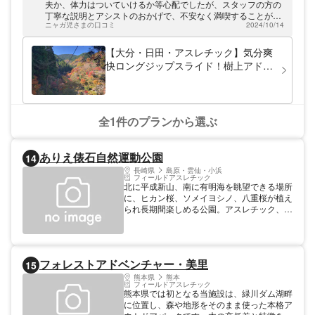
ィが勢揃い。「日田IC」より車で約60分。
夫か、体力はついていけるか等心配でしたが、スタッフの方の
四季折々の自然に心癒されながら、お友達同
丁寧な説明とアシストのおかげで、不安なく満喫することがで
士やファミリーで樹上アドベンチャーをお楽
ニャガ児さまの口コミ
2024/10/14
きました。体力も思ったほどきつくなくて良かったです。また
しみください。
行こうねと子供達と話しています。 とにかくジップラインは最
高でした!
【大分・日田・アスレチック】気分爽
快ロングジップスライド！樹上アドベ
ンチャー体験
全1件のプランから選ぶ
ありえ俵石自然運動公園
14
長崎県
島原・雲仙・小浜
フィールドアスレチック
北に平成新山、南に有明海を眺望できる場所
に、ヒカン桜、ソメイヨシノ、八重桜が植え
られ長期間楽しめる公園。アスレチック、草
スキー、ローラースケートなどの遊具もあ
り、大人から子どもまで一日楽しく過ごすこ
とができる。 【規模】面積：3.75
フォレストアドベンチャー・美里
15
熊本県
熊本
フィールドアスレチック
熊本県では初となる当施設は、緑川ダム湖畔
に位置し、森や地形をそのまま使った本格ア