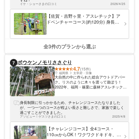
パークです！樹上に登って、スリル満点のア
イケ・ショーさまの口コミ
2026/4/25
クティビティやジップスライド(ジップライ
ン)が楽しめます♪ アクセス抜群！ 長崎自動
【佐賀・吉野ヶ里・アスレチック】ア
車道「東脊振インター」から車で7分！ 北九
ドベンチャーコース(約120分) 身長
州・長崎・佐世保から1時間30分 福岡・嬉野
140cmから楽しめる‼
から1時間 久留米・鳥栖・佐賀から30分 近
くに温泉施設有り！ フォレストアドベンチ
ャーを利用者には割引特典がございます！
全3件のプランから選ぶ
ボウケンノモリささぐり
7
4.7
(15件)
福岡県
太宰府・宗像
大自然の中に作られた総合アウトドアパー
ク。リスのように木々を渡って遊ぼう！
2022年、福岡・篠栗に森林アスレチック
「ボウケンノモリささぐり」がオープン。全
5コースに豊富なアクティビティが揃い、お
子さまから大人まで冒険体験をお楽しみいた
身長制限に引っかかるため、チャレンジコースたなりました
だけます。「博多駅」から車で約45分とア
が、一つ一つのコースが程よい長さと難しさで、家族で楽しく
クセスも良好。レストランも併設されている
過ごすことができました。
のでマイナスイオンをたっぷり浴びながら、
アソビュー！ゲスツさまの口コミ
2025/4/8
1日ゆっくりとお過ごしください。
【チャレンジコース】全4コース・
110㎝からOK！ワクワクドキドキ、森