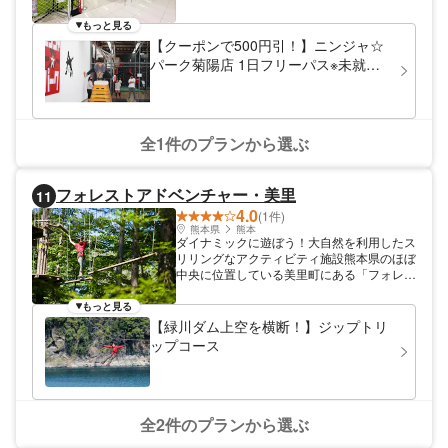
クラブです。忍者道や巨大な跳び箱では某テ
レビ番組の世界を体感。ボルダリングやトラ
もっと見る
ンポリンなどのアクティビティエリアは会員
【クーポンで500円引！】ニンジャ☆
向けの本格レッスンもありますよ。ご自身の
パーク菊陽店 1日フリーパス※未就学
体力に合わせて楽しめるから毎日の遊び場に
児は入場料無料
いかがでしょうか。
全1件のプランから選ぶ
フォレストアドベンチャー・美里
11
4.0
(1件)
熊本県
熊本
ダイナミックに遊ぼう！大自然を利用したス
リリングなアクティビティ施設熊本県のほぼ
中央に位置している美里町にある「フォレス
トアドベンチャー・美里」では、大自然の中
でできるアクティビティを多数ご用意！数あ
もっと見る
るフォレストアドベンチャーの中でも難易度
【緑川ダム上空を横断！】ジップトリ
が高めなので、経験者やスリルを味わいたい
ップコース
方にオススメです。修学旅行や遠足など団体
での貸切利用も可能！ぜひみんなで遊びに来
てくださいね♪
全2件のプランから選ぶ