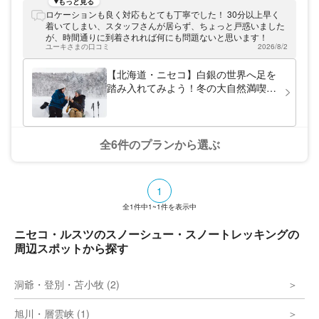
ウトドアアクティビティ専門の体験ツアーを
もっと見る
開催しています。スタッフ全員SUPA（日本
ロケーションも良く対応もとても丁寧でした！ 30分以上早く
スタンドアップパドルボード協会）認定イン
着いてしまい、スタッフさんが居らず、ちょっと戸惑いました
ストラクター資格を保有しています。遊び方
が、時間通りに到着されれば何にも問題ないと思います！
無限大なSUPで、北海道の大自然を満喫し
ユーキさまの口コミ
2026/8/2
ましょう♪
【北海道・ニセコ】白銀の世界へ足を
踏み入れてみよう！冬の大自然満喫ス
ノーシュー体験！ 写真データはその
場で無料プレゼント
全6件のプランから選ぶ
1
全
1
件中
1~1
件を表示中
ニセコ・ルスツのスノーシュー・スノートレッキングの
周辺スポットから探す
洞爺・登別・苫小牧 (2)
旭川・層雲峡 (1)