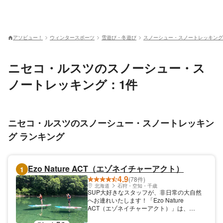
アソビュー！
ウィンタースポーツ
雪遊び・冬遊び
スノーシュー・スノートレッキング
ニセコ・ルスツのスノーシュー・ス
ノートレッキング：1件
ニセコ・ルスツのスノーシュー・スノートレッキン
グ ランキング
Ezo Nature ACT（エゾネイチャーアクト）
1
4.9
(78件)
北海道
石狩・空知・千歳
SUP大好きなスタッフが、非日常の大自然
へお連れいたします！「Ezo Nature
ACT（エゾネイチャーアクト）」は、
SUP（スタンドアップパドル）を中心にア