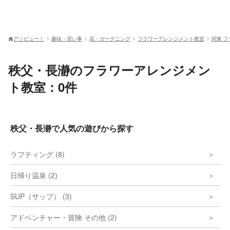
アソビュー！
趣味・習い事
花・ガーデニング
フラワーアレンジメント教室
関東 
秩父・長瀞のフラワーアレンジメン
ト教室：0件
秩父・長瀞で人気の遊びから探す
ラフティング (8)
日帰り温泉 (2)
SUP（サップ） (3)
アドベンチャー・冒険 その他 (2)