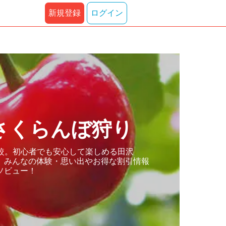
新規登録
ログイン
さくらんぼ狩り
較。初心者でも安心して楽しめる田沢
。みんなの体験・思い出やお得な割引情報
ソビュー！