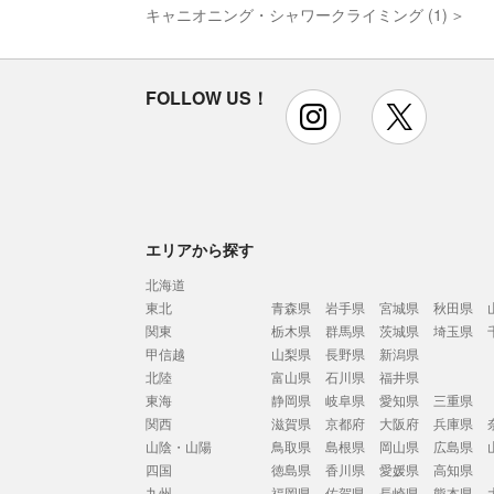
キャニオニング・シャワークライミング (1)
FOLLOW US！
instagram
x
エリアから探す
北海道
東北
青森県
岩手県
宮城県
秋田県
関東
栃木県
群馬県
茨城県
埼玉県
甲信越
山梨県
長野県
新潟県
北陸
富山県
石川県
福井県
東海
静岡県
岐阜県
愛知県
三重県
関西
滋賀県
京都府
大阪府
兵庫県
山陰・山陽
鳥取県
島根県
岡山県
広島県
四国
徳島県
香川県
愛媛県
高知県
九州
福岡県
佐賀県
長崎県
熊本県