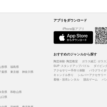
アプリをダウンロード
iPhone版アプリ
おすすめのジャンルから探す
陶芸体験･陶芸教室
ガラス細工･ガラス
SUP･スタンドアップパドル
ダイビン
山形県
福島県
アクセサリー手作り体験
パラグライダ
千葉県
東京都
神奈川県
キャンドル作り
シルバーアクセサリー
着物・浴衣レンタル
脱出ゲーム
バ
奈良県
和歌山県
山口県
大分県
宮崎県
鹿児島県