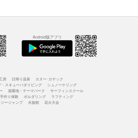
Android版アプリ
工房
日帰り温泉
カヌー･カヤック
グ・スキューバダイビング
シュノーケリング
ー
遊園地・テーマパーク
サーフィンスクール
 手作り体験
ボルダリング
ラフティング
ンジージャンプ
水族館
花火大会