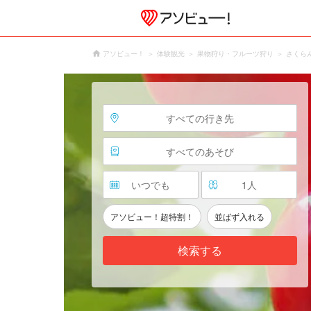
アソビュー！
体験観光
果物狩り・フルーツ狩り
さくら
すべての行き先
すべてのあそび
いつでも
1
人
アソビュー！超特割！
並ばず入れる
検索する