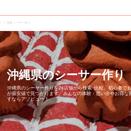
り
沖縄 シーサー作り
沖縄県のシーサー作り
沖縄県のシーサー作りを24店舗から検索･比較。初心者で
が最安値で見つかります。みんなの体験・思い出やお得な
すならアソビュー！