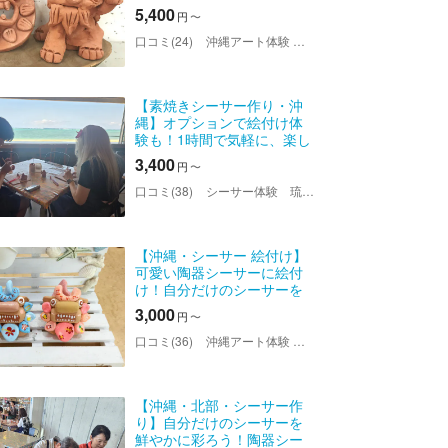
5,400
円
〜
口コミ(24)
沖縄アート体験 美ら風（ちゅらかじ）
【素焼きシーサー作り・沖
縄】オプションで絵付け体
験も！1時間で気軽に、楽し
く旅の思い出つくり
3,400
円
〜
口コミ(38)
シーサー体験 琉球窯
【沖縄・シーサー 絵付け】
可愛い陶器シーサーに絵付
け！自分だけのシーサーを
作ろう
3,000
円
〜
口コミ(36)
沖縄アート体験 美ら風（ちゅらかじ）
【沖縄・北部・シーサー作
り】自分だけのシーサーを
鮮やかに彩ろう！陶器シー