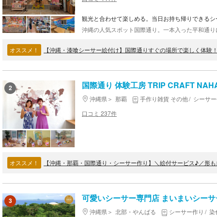
観光と合わせて楽しめる。当日お持ち帰りできるシ
オススメ！
【沖縄・漆喰シーサー絵付け】国際通りすぐの場所で楽しく体験
国際通り 体験工房 TRIP CRAFT NAH
2
沖縄県
那覇
手作り雑貨 その他
シーサー
口コミ 237件
オススメ！
可愛いシーサー専門店 まいまいシーサ
3
沖縄県
北部・やんばる
シーサー作り
染