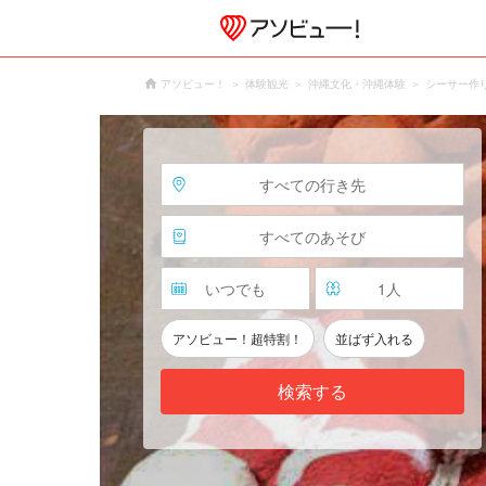
アソビュー！
体験観光
沖縄文化・沖縄体験
シーサー作
すべての行き先
すべてのあそび
いつでも
1
人
アソビュー！超特割！
並ばず入れる
検索する