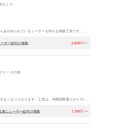
動ろくろ
シーサー体験 琉球窯は、沖縄で守り神として古くからあがめられているシーサーを作れる体験工房です。 沖縄随一の規模を誇る工房で、シーサー作りとやちむん（焼き物）作りを体験出来ます。 琉球窯の体験工房内は、沖縄伝統のシーサー作りが予約なしでお気軽に体験できます。 作って直ぐにお土産として持ち帰れる「シーサー絵付け」「素焼シーサー」 琉球土をこねて作り上げる「陶器シーサー」 漆喰(しっくい)と赤瓦で作る「漆喰シーサー」 など、ファミリーやカップル、女子会で人それぞれのメニューが選べます。シーサー作りや、やちむん体験ができるシーサー体験 琉球窯。沖縄にお越しの際は、ぜひお立ち寄りください！
シーサー絵付け体験
2,600
円
〜
サリー その他
「手作り体験工房 てぃあんだー」では、手作り体験をおこなっております。工房は、沖縄国際通りから10秒という抜群の立地。買い物や観光の合間に来られる手軽さが人気です。
縄土産にシーサー絵付け体験
1,700
円
〜