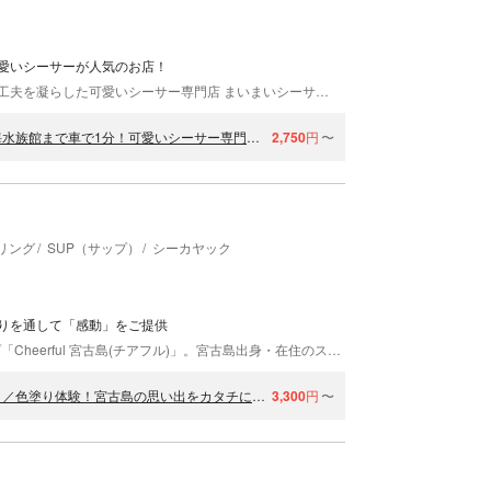
愛いシーサーが人気のお店！
沖縄の中でも、可愛いシーサーが出来上がるように工夫を凝らした可愛いシーサー専門店 まいまいシーサー。 人気の理由は、とにかく可愛いくて愛着のわく沢山のシーサー・沖縄らしい小物アイテム、あるいは自分らしい特別な小物アイテム、可愛いハートやシーグラス、琉球ガラスの台。 沖縄ではここでしか作れない特別なシーサーを求めての来店も多数。 ハネムーンの記念や結婚される友人へのプレゼントとして作る「ウェディングシーサー®」。 表札のように、家族ひとりひとりに合わせた小物アイテムを付けて我が家の家族構成で作る「ファミリーシーサー®」。 小物アイテムを付けれる「瀬底島まいまいシーサー®」商標登録を取得し、沖縄では唯一制作できる体験工房です。 美ら海水族館＆古宇利島からもすぐ近く！満席になることも多いので、早めの席確保をオススメいたします！
【沖縄・シーサー作り】絵付け体験！全席オーシャンビュー美ら海水族館まで車で1分！可愛いシーサー専門店！乳幼児の参加OK！
2,750
円
〜
リング
SUP（サップ）
シーカヤック
りを通して「感動」をご提供
2021年、沖縄県宮古島市に誕生したマリンショップ「Cheerful 宮古島(チアフル)」。宮古島出身・在住のスタッフが日本の楽園、宮古島をご案内。シーサーの色塗り体験やSUP（スタンドアップパドル）など、インドアでもアウトドアでも楽しめる体験ができますよ♪皆様とお会いできることを、スタッフ一同楽しみにしております！
【沖縄・宮古島・色塗り体験】シーサー／ウミガメ／ジンベイザメ／色塗り体験！宮古島の思い出をカタチにできる☆
3,300
円
〜