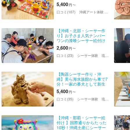
沖縄土産にシーサーを作ろ
5,400
円
〜
う
口コミ(107)
沖縄アート体験 美ら風（ちゅらかじ）
【沖縄・北部・シーサー作
り】お子さま人気ナンバー
ワンの漆喰シーサー絵付け
体験
2,600
円
〜
口コミ(23)
シーサー体験 琉球窯
【陶器シーサー作り・沖
縄】美ら海水族館から車で7
分！一家の番犬として新生
活にもぴったり！オリジナ
5,400
円
〜
ルの表情で魔除け抜群！
口コミ(35)
シーサー体験 琉球窯
【沖縄・那覇・シーサー絵
付け 】国際通りからたった
10秒！沖縄土産にシーサー