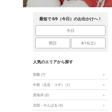
最短で 8/9（今日）のお出かけへ！
今日
明日
8/15(土)
人気のエリアから探す
那覇 (7)
中部（北谷・コザ） (1)
西海岸 (2)
北部・やんばる (4)