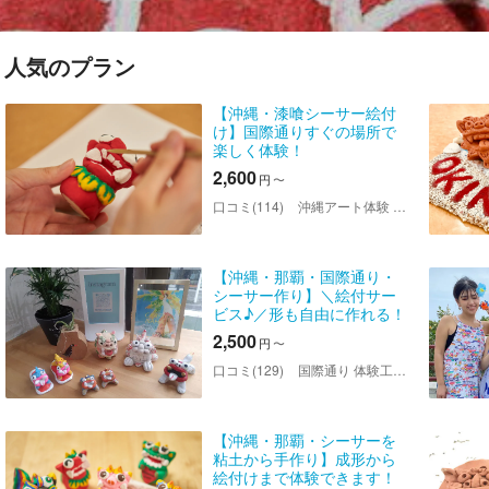
人気のプラン
【沖縄・漆喰シーサー絵付
け】国際通りすぐの場所で
楽しく体験！
2,600
円
〜
口コミ(114)
沖縄アート体験 美ら風（ちゅらかじ）
【沖縄・那覇・国際通り・
シーサー作り】＼絵付サー
ビス♪／形も自由に作れる！
個性溢れるシーサーを作ろ
2,500
円
〜
う(1体)
口コミ(129)
国際通り 体験工房 TRIP CRAFT NAHA
【沖縄・那覇・シーサーを
粘土から手作り】成形から
絵付けまで体験できます！