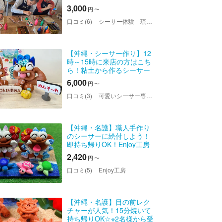
サー絵付け体験
3,000
円
〜
口コミ(6)
シーサー体験 琉球窯
【沖縄・シーサー作り】12
時～15時に来店の方はこち
ら！粘土から作るシーサー
作り体験！全席オーシャン
6,000
円
〜
ビュー＆美ら海水族館まで
車で1分！当日すぐ持ち帰り
口コミ(3)
可愛いシーサー専門店 まいまいシーサー
OK！
【沖縄・名護】職人手作り
のシーサーに絵付しよう！
即持ち帰りOK！Enjoy工房
だけのオリジナルシーサー
2,420
円
〜
☆
口コミ(5)
Enjoy工房
【沖縄・名護】目の前レク
チャーが人気！15分焼いて
持ち帰りOK☆※2名様から受