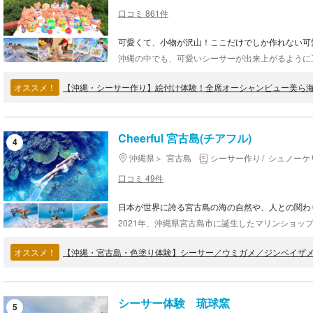
口コミ 861件
可愛くて、小物が沢山！ここだけでしか作れない可
オススメ！
Cheerful 宮古島(チアフル)
4
沖縄県
宮古島
シーサー作り
シュノーケ
口コミ 49件
日本が世界に誇る宮古島の海の自然や、人との関わ
オススメ！
シーサー体験 琉球窯
5