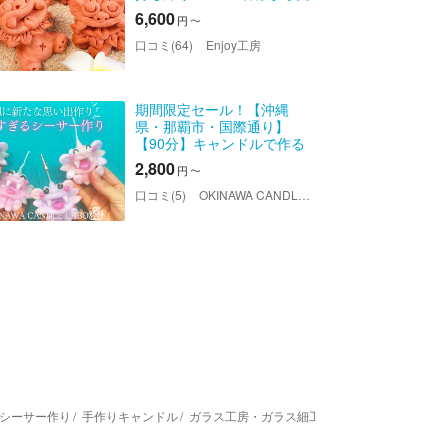
付
6,600
円
〜
口コミ(64)
Enjoy工房
期間限定セール！【沖縄
県・那覇市・国際通り】
【90分】キャンドルで作る
可愛すぎるシーサー手作り
2,800
円
〜
体験‼★旅の思い出にぴった
り！【カップル、女性同
口コミ(5)
OKINAWA CANDLE LABO
士・修学旅行生におススメ
です♪】
シーサー作り
手作りキャンドル
ガラス工房・ガラス細工