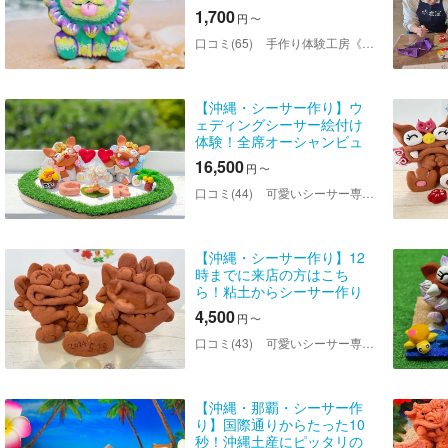
絵付け体験
1,700
円
〜
口コミ(65)
手作り体験工房《てぃあんだー》
【沖縄・シーサー作り】ウ
ェディングシーサー絵付け
体験！全席オーシャンビュ
ー美ら海水族館まで車で1
16,500
円
〜
分！赤ちゃん連れ＆マタニ
ティ歓迎！
口コミ(44)
可愛いシーサー専門店 まいまいシーサー
【沖縄・シーサー作り】12
時までに来店の方はこち
ら！粘土からシーサー作り
体験！全席オーシャンビュ
4,500
円
〜
ー美ら海水族館まで車で1
分！当日すぐ持ち帰りOK！
口コミ(43)
可愛いシーサー専門店 まいまいシーサー
【沖縄・那覇・シーサー作
り】国際通りからたった10
秒！沖縄土産にピッタリの