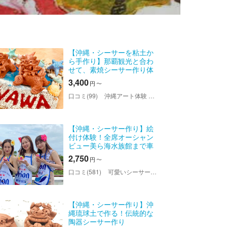
【沖縄・シーサーを粘土か
ら手作り】那覇観光と合わ
せて、素焼シーサー作り体
験
3,400
円
〜
口コミ(99)
沖縄アート体験 美ら風（ちゅらかじ）
【沖縄・シーサー作り】絵
付け体験！全席オーシャン
ビュー美ら海水族館まで車
で1分！可愛いシーサー専門
2,750
円
〜
店！乳幼児の参加OK！
口コミ(581)
可愛いシーサー専門店 まいまいシーサー
【沖縄・シーサー作り】沖
縄琉球土で作る！伝統的な
陶器シーサー作り