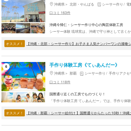
沖縄県
北部・やんばる
シーサー作り
電
口コミ 163件
沖縄今帰仁・シーサー作り中心の陶芸体験工房
オススメ！
【沖縄・北部・シーサー作り】お子さま人気ナンバーワンの漆喰
手作り体験工房《てぃあんだー》
6
沖縄県
那覇
シーサー作り
手作りアクセ
口コミ 118件
国際通り近くの工房でものづくり！
オススメ！
【沖縄・那覇・シーサー絵付け 】国際通りからたった10秒！沖