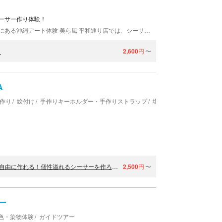
ーサー作り体験！
沖縄の人気スポット国際通り。一本入った平和通りにある沖縄アート体験 美ら風 平和通り店では、シーサーの置物作り体験を楽しめます。 2コースの中からシーサー作りをお選びいただけます 沖縄アート体験 美ら風のシーサー作り体験は、2プランご用意しています。しっくいのシーサーに色付けを楽しむしっくいシーサー絵付け体験か、粘土からシーサーを作るちゅらシーサー作り体験です。ちゅらシーサーを作って焼いた後に色付けをするフルコースのオプションも準備。お子様と一緒に、ご家族でも楽しめるシーサー作り体験です。制作時間は40分〜90分程度。お気軽にご参加ください。 沖縄旅行の思い出になること間違いなし 沖縄土産で必ず目にするのがシーサーの置物です。沖縄ではシーサーがたくさん販売されていますが、せっかく沖縄に来たからには、手作りのオリジナルシーサーをお土産にしませんか。小さいシーサーなので、かばんの中でかさばることなくお持ち帰りいただけますよ。 お一人でもグループでもご参加いただけます。お気軽にお立ち寄りください。
！
2,600
円
〜
A
作り
絵付け
手作りキーホルダー・手作りストラップ
塩作り
【沖縄・那覇・国際通り・シーサー作り】＼絵付サービス♪／形も自由に作れる！個性溢れるシーサーを作ろう(1体)
2,500
円
〜
ー
色・染物体験
ガイドツアー