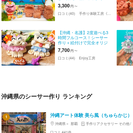
シーサー作り
3,300
円
〜
口コミ(40)
手作り体験工房《てぃあんだー》
【沖縄・名護】2度遊べる3
時間フルコース！シーサー
作り＋絵付けで完全オリジ
ナルシーサーを作ろう！
7,700
円
〜
口コミ(44)
Enjoy工房
沖縄県のシーサー作り ランキング
沖縄アート体験 美ら風（ちゅらかじ）
1
沖縄県
那覇
手作りアクセサリー その他
口コミ 441件