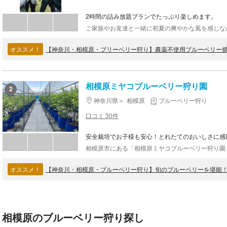
2時間の詰み放題プランでたっぷり楽しめます。
オススメ！
【神奈川・相模原・ブリーベリー狩り】農薬不使用ブルーベリー摘
相模原ミヤコブルーベリー狩り園
2
神奈川県
相模原
ブルーベリー狩り
口コミ 30件
安全栽培でお子様も安心！とれたてのおいしさに感
オススメ！
【神奈川・相模原・ブルーベリー狩り】旬のブルーベリーを堪能
相模原のブルーベリー狩り探し