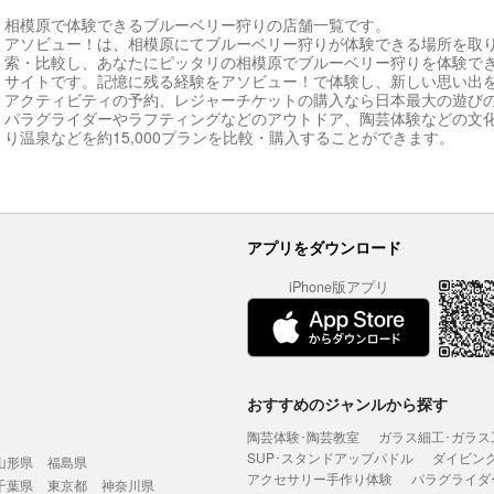
相模原で体験できるブルーベリー狩りの店舗一覧です。
アソビュー！は、相模原にてブルーベリー狩りが体験できる場所を取
索・比較し、あなたにピッタリの相模原でブルーベリー狩りを体験で
サイトです。記憶に残る経験をアソビュー！で体験し、新しい思い出
アクティビティの予約、レジャーチケットの購入なら日本最大の遊び
パラグライダーやラフティングなどのアウトドア、陶芸体験などの文
り温泉などを約15,000プランを比較・購入することができます。
アプリをダウンロード
iPhone版アプリ
おすすめのジャンルから探す
陶芸体験･陶芸教室
ガラス細工･ガラス
SUP･スタンドアップパドル
ダイビン
山形県
福島県
アクセサリー手作り体験
パラグライダ
千葉県
東京都
神奈川県