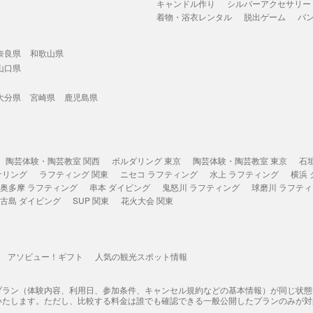
キャンドル作り
シルバーアクセサリー
着物・浴衣レンタル
脱出ゲーム
バ
奈良県
和歌山県
山口県
大分県
宮崎県
鹿児島県
陶芸体験・陶芸教室 関西
ボルダリング 東京
陶芸体験・陶芸教室 東京
石
ケリング
ラフティング 関東
ニセコ ラフティング
水上 ラフティング
横浜
奥多摩 ラフティング
串本 ダイビング
鬼怒川 ラフティング
球磨川 ラフテ
古島 ダイビング
SUP 関東
花火大会 関東
アソビュー！ギフト
人気の観光スポット情報
プラン（体験内容、利用日、参加条件、キャンセル規約などの基本情報）が同じ状
いたします。ただし、比較する料金は誰でも確認できる一般公開したプランのみが対