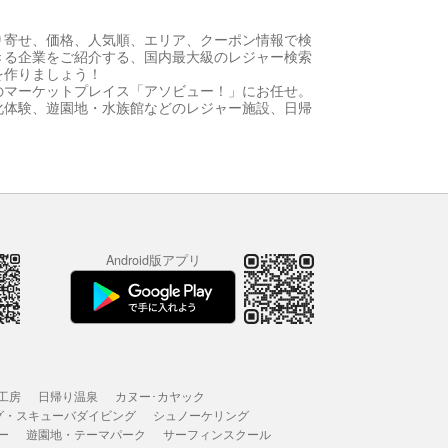
り寄せ、価格、人気順、エリア、クーポン情報で検
きる企業をご紹介する、国内最大級のレジャー検索
を作りましょう！
のマーケットプレイス「アソビュー！」にお任せ。
化体験、遊園地・水族館などのレジャー施設、日帰
Android版アプリ
工房
日帰り温泉
カヌー･カヤック
グ・スキューバダイビング
シュノーケリング
ー
遊園地・テーマパーク
サーフィンスクール