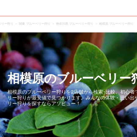
ベリー狩り
関東 ブルーベリー狩り
神奈川県 ブルーベリー狩り
相模原 ブルーベリー狩り
相模原のブルーベリー
相模原のブルーベリー狩りを2店舗から検索･比較。初心者
リー狩りが最安値で見つかります。みんなの体験・思い出
リー狩りを探すならアソビュー！