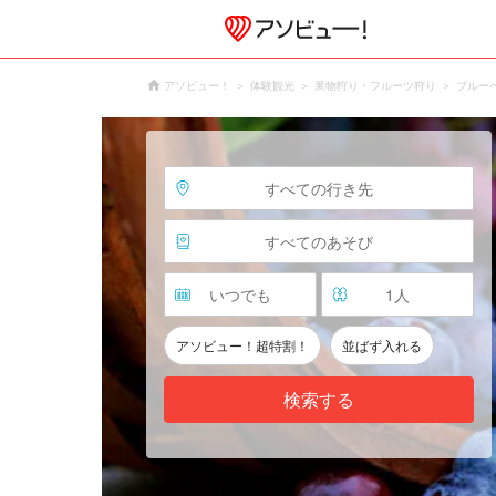
アソビュー！
体験観光
果物狩り・フルーツ狩り
ブルー
すべての行き先
すべてのあそび
いつでも
1
人
アソビュー！超特割！
並ばず入れる
検索する