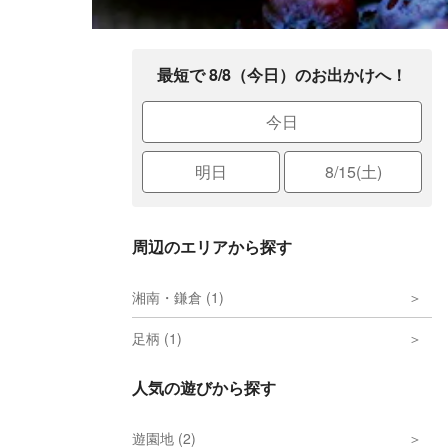
最短で 8/8（今日）のお出かけへ！
今日
明日
8/15(土)
周辺のエリアから探す
湘南・鎌倉 (1)
足柄 (1)
人気の遊びから探す
遊園地 (2)