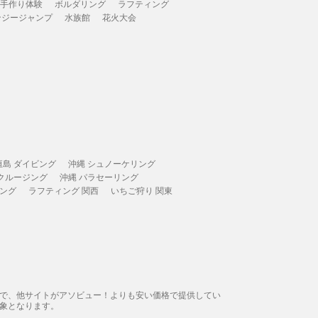
 手作り体験
ボルダリング
ラフティング
ンジージャンプ
水族館
花火大会
垣島 ダイビング
沖縄 シュノーケリング
 クルージング
沖縄 パラセーリング
ィング
ラフティング 関西
いちご狩り 関東
態で、他サイトがアソビュー！よりも安い価格で提供してい
象となります。