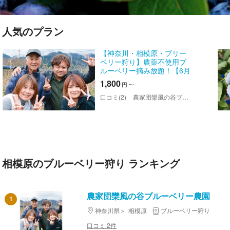
人気のプラン
【神奈川・相模原・ブリー
ベリー狩り】農薬不使用ブ
ルーベリー摘み放題！【6月
下旬〜8月中旬下旬】
1,800
円
〜
口コミ(2)
農家団欒風の谷ブルーベリー農園
相模原のブルーベリー狩り ランキング
農家団欒風の谷ブルーベリー農園
1
神奈川県
相模原
ブルーベリー狩り
口コミ 2件