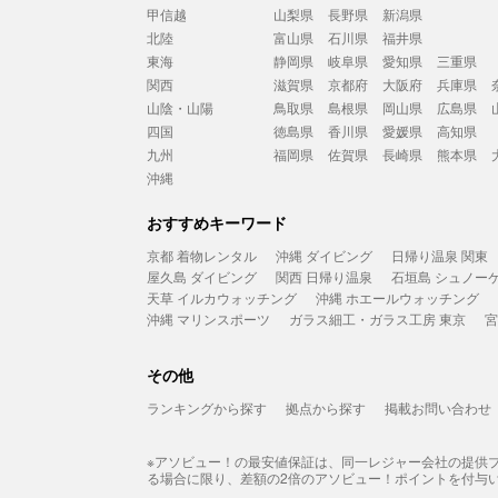
甲信越
山梨県
長野県
新潟県
北陸
富山県
石川県
福井県
東海
静岡県
岐阜県
愛知県
三重県
関西
滋賀県
京都府
大阪府
兵庫県
山陰・山陽
鳥取県
島根県
岡山県
広島県
四国
徳島県
香川県
愛媛県
高知県
九州
福岡県
佐賀県
長崎県
熊本県
沖縄
おすすめキーワード
京都 着物レンタル
沖縄 ダイビング
日帰り温泉 関東
屋久島 ダイビング
関西 日帰り温泉
石垣島 シュノー
天草 イルカウォッチング
沖縄 ホエールウォッチング
沖縄 マリンスポーツ
ガラス細工・ガラス工房 東京
宮
その他
ランキングから探す
拠点から探す
掲載お問い合わせ
※アソビュー！の最安値保証は、同一レジャー会社の提供
る場合に限り、差額の2倍のアソビュー！ポイントを付与