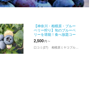
【神奈川・相模原・ブルー
ベリー狩り】旬のブルーベ
リーを堪能！食べ放題コー
ス
2,500
円
〜
口コミ(27)
相模原ミヤコブルーベリー狩り園