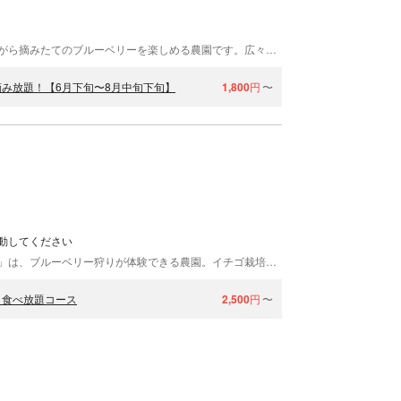
ご家族やお友達と一緒に初夏の爽やかな風を感じながら摘みたてのブルーベリーを楽しめる農園です。広々とした農園で自然と触れ合い採れたてフルーツを味わえる特別な時間をお楽しみください。
み放題！【6月下旬〜8月中旬下旬】
1,800
円
〜
動してください
相模原市にある「相模原ミヤコブルーベリー狩り園」は、ブルーベリー狩りが体験できる農園。イチゴ栽培ではメジャーな養液栽培でブルーベリーを栽培しています。植物が欲しい養液をタイムリーに施肥。そのため、当園のブルーベリーはストレスなくスクスクと育ち、おいしい実をたくさん付けます。6月上旬～8月中旬までお楽しみいただけますよ。
！食べ放題コース
2,500
円
〜