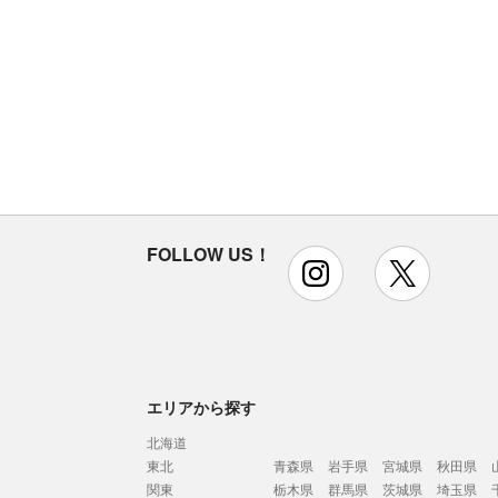
FOLLOW US！
instagram
x
エリアから探す
北海道
東北
青森県
岩手県
宮城県
秋田県
関東
栃木県
群馬県
茨城県
埼玉県