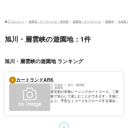
アソビュー！
遊園地・テーマパーク・美術館
遊園地・テーマパーク
遊園地
北海道 
旭川・層雲峡の遊園地：1件
旭川・層雲峡の遊園地 ランキング
カートランドARK
1
北海道
旭川・層雲峡
遊園地
道北初の本格レーシングカートコース。ご家
族で安心して楽しむことができます。天候に
より、予告なくコースをクローズする場合が
あります。 【料金】 大人: 1500円 レンタル
カート 7分間 別途管理費500円 子供:
1000円 レンタルカート 7分間 別途管理
費500円 その他: 4000円 持ち込みカート/大
人/1日 【規模】幅：幅員6～10m
1