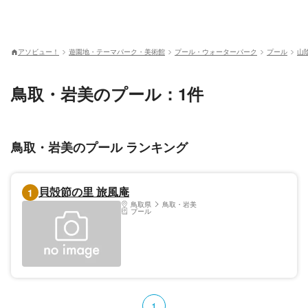
アソビュー！
遊園地・テーマパーク・美術館
プール・ウォーターパーク
プール
山
鳥取・岩美のプール：1件
鳥取・岩美のプール ランキング
貝殻節の里 旅風庵
1
鳥取県
鳥取・岩美
プール
1