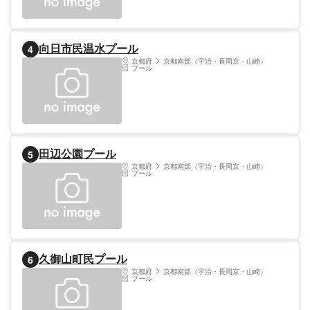
り、子どもから大人まで遊泳を楽しめる。水
上アトラクションプールもあり、多彩な楽し
み方が可能。造波プールは波の音を聞きなが
ら、ビーチ気分を味わえる。
向日市民温水プール
4
京都府
京都南部（宇治・長岡京・山崎）
プール
田辺公園プール
5
京都府
京都南部（宇治・長岡京・山崎）
プール
久御山町民プール
6
京都府
京都南部（宇治・長岡京・山崎）
プール