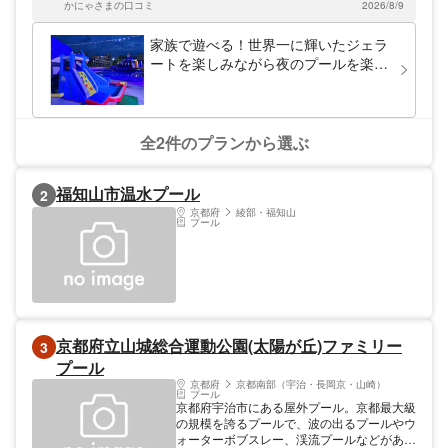
かにゃさまの口コミ
2026/8/9
家族で遊べる！世界一に輝いたジェラ
ートを楽しみながら夜のプールを楽し
もう！ビバスクエア京都ナイトプー
ル！
全2件のプランから選ぶ
福知山市温水プール
2
京都府
綾部・福知山
プール
京都府立山城総合運動公園(太陽が丘)ファミリー
3
プール
京都府
京都南部（宇治・長岡京・山崎）
プール
京都府宇治市にある屋外プール。京都最大級
の規模を誇るプールで、波の出るプールやウ
ォーターボブスレー、渓流プールなどがあ