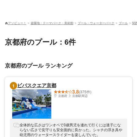
アソビュー！
遊園地・テーマパーク・美術館
プール・ウォーターパーク
プール
関
京都府のプール：6件
京都府のプール ランキング
ビバスクエア京都
1
3.8
(375件)
京都府
京都駅周辺
全体的な広さはワンオペで3歳男児を連れて行くには迷子にな
らない広さで見守りも安全面的に良かった。シャチの浮き具や
幼児用のウォータースライダーを楽しんでいた。