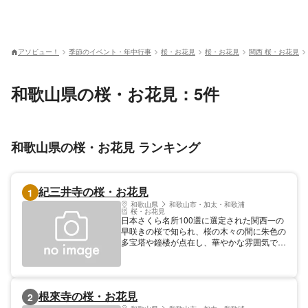
アソビュー！
季節のイベント・年中行事
桜・お花見
桜・お花見
関西 桜・お花見
和歌山県の桜・お花見：5件
和歌山県の桜・お花見 ランキング
紀三井寺の桜・お花見
1
和歌山県
和歌山市・加太・和歌浦
桜・お花見
日本さくら名所100選に選定された関西一の
早咲きの桜で知られ、桜の木々の間に朱色の
多宝塔や鐘楼が点在し、華やかな雰囲気で
す。ソメイヨシノを中心に約500本があり、
境内には気象台の観測用標本木もあります。
根來寺の桜・お花見
2