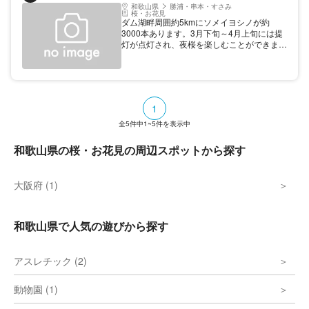
和歌山県
勝浦・串本・すさみ
桜・お花見
ダム湖畔周囲約5kmにソメイヨシノが約
3000本あります。3月下旬～4月上旬には提
灯が点灯され、夜桜を楽しむことができま
す。
1
全
5
件中
1~5
件を表示中
和歌山県の桜・お花見の周辺スポットから探す
大阪府 (1)
和歌山県で人気の遊びから探す
アスレチック (2)
動物園 (1)