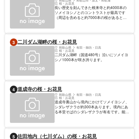
和歌山県
和歌山市・加太・和歌浦
桜・お花見
長い歴史を刻んできた根来寺と約4000本の
ソメイヨシノとのコントラストが最高です
（周辺を含めると約7000本の桜があるとい
われています）。
二川ダム湖畔の桜・お花見
3
和歌山県
有田・御坊・日高
桜・お花見
二川ダム湖畔（国道480号）沿いにソメイヨ
シノ1000本が咲き誇ります。
道成寺の桜・お花見
4
和歌山県
有田・御坊・日高
桜・お花見
道成寺裏山から境内にかけてソメイヨシノ、
シダレザクラが約300本あります。境内にあ
る本堂そばのシダレザクラが有名です。能や
歌舞伎・文楽で語られる｢日高川入相花王｣の
入相桜2代目があります。
佐田地内（七川ダム）の桜・お花見
5