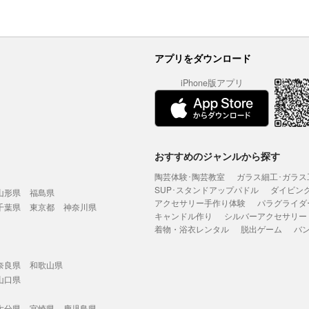
アプリをダウンロード
iPhone版アプリ
おすすめのジャンルから探す
陶芸体験･陶芸教室
ガラス細工･ガラス
SUP･スタンドアップパドル
ダイビン
山形県
福島県
アクセサリー手作り体験
パラグライダ
千葉県
東京都
神奈川県
キャンドル作り
シルバーアクセサリー
着物・浴衣レンタル
脱出ゲーム
バ
奈良県
和歌山県
山口県
大分県
宮崎県
鹿児島県