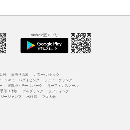
Android版アプリ
工房
日帰り温泉
カヌー･カヤック
グ・スキューバダイビング
シュノーケリング
ー
遊園地・テーマパーク
サーフィンスクール
 手作り体験
ボルダリング
ラフティング
ンジージャンプ
水族館
花火大会