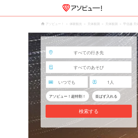
アソビュー！
体験観光
天体観測
天体観測
甲信越 天
すべての行き先
すべてのあそび
いつでも
1
人
アソビュー！超特割！
並ばず入れる
検索する