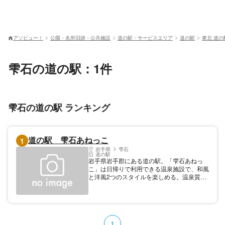
アソビュー！
公園・名所旧跡・公共施設
道の駅・サービスエリア
道の駅
東北 道の
雫石の道の駅：1件
雫石の道の駅 ランキング
道の駅 雫石あねっこ
1
岩手県
雫石
道の駅
岩手県岩手郡にある道の駅。「雫石あねっ
こ」は日帰りで利用できる温泉施設で、和風
と洋風2つのスタイルを楽しめる。温泉質
は、美肌の湯として知られるアルカリ性単純
温泉。露天風呂では、雫石川のせせらぎを聞
きながら入浴を満喫できる。農産物や畜産
品、加工品から工芸品まで幅広い商品を販売
するほか、食事処やキャンプ場まで設けられ
1
ている。