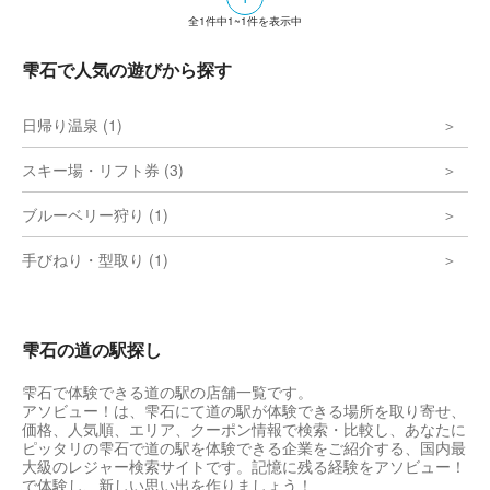
全
1
件中
1~1
件を表示中
雫石で人気の遊びから探す
日帰り温泉 (1)
スキー場・リフト券 (3)
ブルーベリー狩り (1)
手びねり・型取り (1)
雫石の道の駅探し
雫石で体験できる道の駅の店舗一覧です。
アソビュー！は、雫石にて道の駅が体験できる場所を取り寄せ、
価格、人気順、エリア、クーポン情報で検索・比較し、あなたに
ピッタリの雫石で道の駅を体験できる企業をご紹介する、国内最
大級のレジャー検索サイトです。記憶に残る経験をアソビュー！
で体験し、新しい思い出を作りましょう！