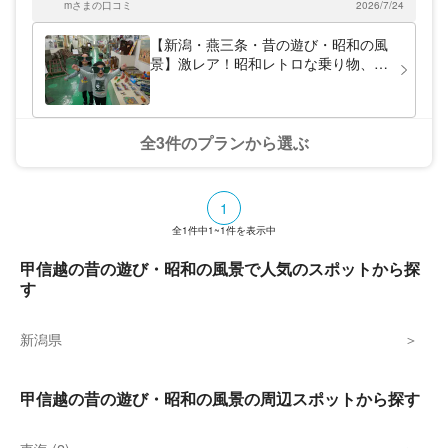
mさまの口コミ
2026/7/24
をかけてもらい、運転席に座り空吹かしさせてもらいました。
また、暑い時でしたので、冷たいお茶もいただきました。 コレ
クションを置いている所は広いスペースで、冷房がほとんど効
【新潟・燕三条・昔の遊び・昭和の風
かない状態なので、少し涼しくなった頃に行くのがベストかと
景】激レア！昭和レトロな乗り物、家
思います。
電、雑貨、おもちゃに触れて遊べる！
昭和の暮らし体験
全3件のプランから選ぶ
1
全
1
件中
1~1
件を表示中
甲信越の昔の遊び・昭和の風景で人気のスポットから探
す
新潟県
甲信越の昔の遊び・昭和の風景の周辺スポットから探す