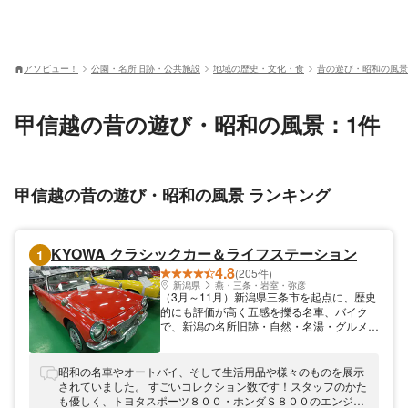
アソビュー！
公園・名所旧跡・公共施設
地域の歴史・文化・食
昔の遊び・昭和の風景
甲信越の昔の遊び・昭和の風景：1件
甲信越の昔の遊び・昭和の風景 ランキング
KYOWA クラシックカー＆ライフステーション
1
4.8
(205件)
新潟県
燕・三条・岩室・弥彦
（3月～11月）新潟県三条市を起点に、歴史
的にも評価が高く五感を擽る名車、バイク
で、新潟の名所旧跡・自然・名湯・グルメ名
店・匠が作る名器販売店を駆け巡る至福のひ
と時を味わって頂きたく思います。（12月
～2月）埼玉県春日部市を起点に透き通った
昭和の名車やオートバイ、そして生活用品や様々のものを展示
冬晴れの中で快走が楽しめます。
されていました。 すごいコレクション数です！スタッフのかた
も優しく、トヨタスポーツ８００・ホンダＳ８００のエンジン