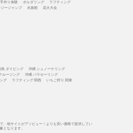
 手作り体験
ボルダリング
ラフティング
ンジージャンプ
水族館
花火大会
垣島 ダイビング
沖縄 シュノーケリング
 クルージング
沖縄 パラセーリング
ィング
ラフティング 関西
いちご狩り 関東
態で、他サイトがアソビュー！よりも安い価格で提供してい
象となります。