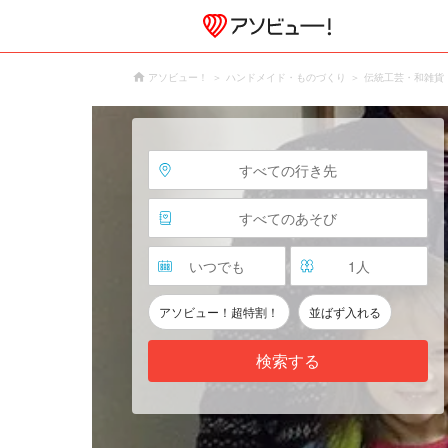
アソビュー！
ハンドメイド・ものづくり
伝統工芸・和雑貨
すべての行き先
すべてのあそび
いつでも
1
人
アソビュー！超特割！
並ばず入れる
検索する