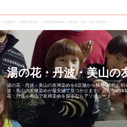
友禅染め
関西 友禅染め
京都府 友禅染め
湯の花・丹波・美山 友禅染め
湯の花・丹波・美山の
湯の花・丹波・美山の友禅染めを0店舗から検索･比較。初
波・美山の友禅染めが最安値で見つかります。みんなの体
花・丹波・美山で友禅染めを探すならアソビュー！