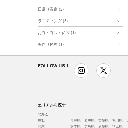
日帰り温泉 (2)
ラフティング (5)
お寺・寺院・仏閣 (1)
箸作り体験 (1)
FOLLOW US！
instagram
x
エリアから探す
北海道
東北
青森県
岩手県
宮城県
秋田県
関東
栃木県
群馬県
茨城県
埼玉県