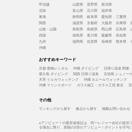
甲信越
山梨県
長野県
新潟県
北陸
富山県
石川県
福井県
東海
静岡県
岐阜県
愛知県
三重県
関西
滋賀県
京都府
大阪府
兵庫県
山陰・山陽
鳥取県
島根県
岡山県
広島県
四国
徳島県
香川県
愛媛県
高知県
九州
福岡県
佐賀県
長崎県
熊本県
沖縄
おすすめキーワード
京都 着物レンタル
沖縄 ダイビング
日帰り温泉 関東
屋久島 ダイビング
関西 日帰り温泉
石垣島 シュノー
天草 イルカウォッチング
沖縄 ホエールウォッチング
沖縄 マリンスポーツ
ガラス細工・ガラス工房 東京
宮
その他
ランキングから探す
拠点から探す
掲載お問い合わせ
※アソビュー！の最安値保証は、同一レジャー会社の提供
る場合に限り、差額の2倍のアソビュー！ポイントを付与