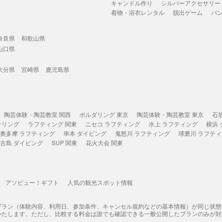
キャンドル作り
シルバーアクセサリー
着物・浴衣レンタル
脱出ゲーム
バ
奈良県
和歌山県
山口県
大分県
宮崎県
鹿児島県
陶芸体験・陶芸教室 関西
ボルダリング 東京
陶芸体験・陶芸教室 東京
石
ケリング
ラフティング 関東
ニセコ ラフティング
水上 ラフティング
横浜
奥多摩 ラフティング
串本 ダイビング
鬼怒川 ラフティング
球磨川 ラフテ
古島 ダイビング
SUP 関東
花火大会 関東
アソビュー！ギフト
人気の観光スポット情報
プラン（体験内容、利用日、参加条件、キャンセル規約などの基本情報）が同じ状
いたします。ただし、比較する料金は誰でも確認できる一般公開したプランのみが対