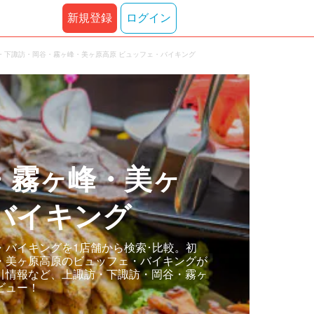
新規登録
ログイン
・下諏訪・岡谷・霧ヶ峰・美ヶ原高原 ビュッフェ・バイキング
・霧ヶ峰・美ヶ
バイキング
バイキングを1店舗から検索･比較。初
・美ヶ原高原のビュッフェ・バイキングが
引情報など、上諏訪・下諏訪・岡谷・霧ヶ
ビュー！