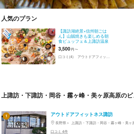
人気のプラン
【諏訪湖絶景×信州朝ごは
ん】山賊焼きも楽しめる朝
食ビュッフェ＆上諏訪温泉
体験
3,500
円
〜
口コミ(4)
アウトドアフィットネス諏訪
上諏訪・下諏訪・岡谷・霧ヶ峰・美ヶ原高原のビ
アウトドアフィットネス諏訪
1
長野県
上諏訪・下諏訪・岡谷・霧ヶ峰・美ヶ
口コミ 4件