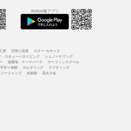
Android版アプリ
工房
日帰り温泉
カヌー･カヤック
グ・スキューバダイビング
シュノーケリング
ー
遊園地・テーマパーク
サーフィンスクール
 手作り体験
ボルダリング
ラフティング
ンジージャンプ
水族館
花火大会