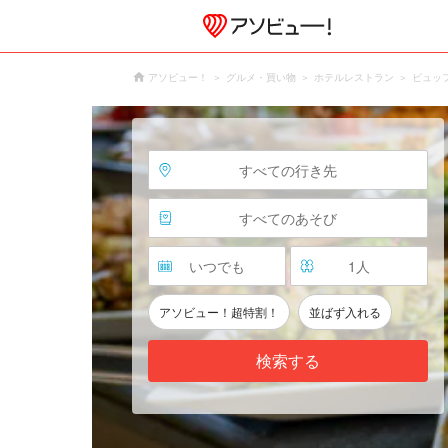
アソビュー！
グルメ・買い物
ホテルレストラン
ビュッ
すべての行き先
すべてのあそび
いつでも
1
人
アソビュー！超特割！
並ばず入れる
検索する