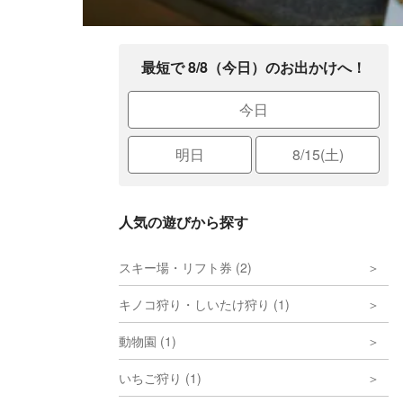
最短で 8/8（今日）のお出かけへ！
今日
明日
8/15(土)
人気の遊びから探す
スキー場・リフト券 (2)
キノコ狩り・しいたけ狩り (1)
動物園 (1)
いちご狩り (1)