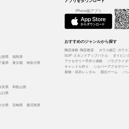
アプリをダウンロード
iPhone版アプリ
おすすめのジャンルから探す
陶芸体験･陶芸教室
ガラス細工･ガラス
SUP･スタンドアップパドル
ダイビン
山形県
福島県
アクセサリー手作り体験
パラグライダ
千葉県
東京都
神奈川県
キャンドル作り
シルバーアクセサリー
着物・浴衣レンタル
脱出ゲーム
バ
奈良県
和歌山県
山口県
大分県
宮崎県
鹿児島県