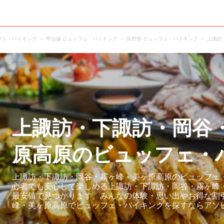
フェ・バイキング
甲信越 ビュッフェ・バイキング
長野県 ビュッフェ・バイキング
上諏訪
上諏訪・下諏訪・岡谷
原高原のビュッフェ・
上諏訪・下諏訪・岡谷・霧ヶ峰・美ヶ原高原のビュッフェ・
心者でも安心して楽しめる上諏訪・下諏訪・岡谷・霧ヶ峰
最安値で見つかります。みんなの体験・思い出やお得な割
峰・美ヶ原高原でビュッフェ・バイキングを探すならアソ