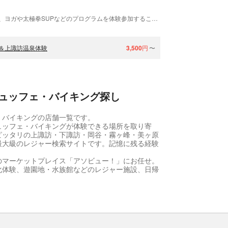
ホテル併設の「アウトドアフィットネス諏訪」では、ヨガや太極拳SUPなどのプログラムを体験参加することができます。
＆上諏訪温泉体験
3,500
円
〜
ュッフェ・バイキング探し
・バイキングの店舗一覧です。
ュッフェ・バイキングが体験できる場所を取り寄
ピッタリの上諏訪・下諏訪・岡谷・霧ヶ峰・美ヶ原
最大級のレジャー検索サイトです。記憶に残る経験
のマーケットプレイス「アソビュー！」にお任せ。
化体験、遊園地・水族館などのレジャー施設、日帰