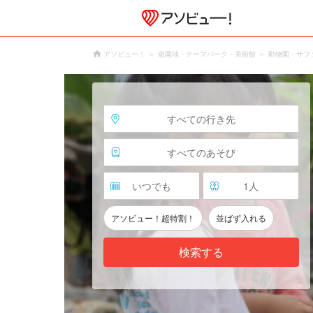
アソビュー！
遊園地・テーマパーク・美術館
動物園・サフ
すべての行き先
すべてのあそび
いつでも
1
人
アソビュー！超特割！
並ばず入れる
検索する