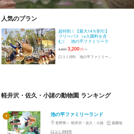
人気のプラン
超特割！【最大14％割引】
フリーパス（※入園料を含
む） 池の平ファミリーラ
ンド
3,200
3,600
円
〜
口コミ(69)
池の平ファミリーランド
軽井沢・佐久・小諸の動物園 ランキング
池の平ファミリーランド
1
長野県
軽井沢・佐久・小諸
遊園地
口コミ 693件