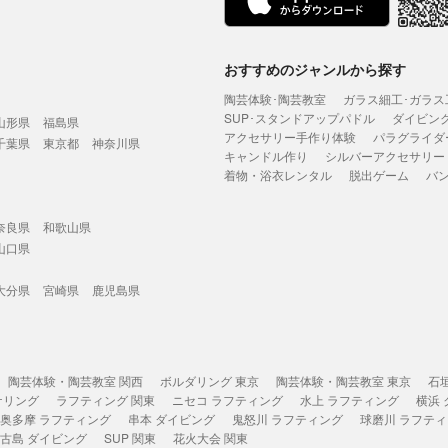
おすすめのジャンルから探す
陶芸体験･陶芸教室
ガラス細工･ガラス
SUP･スタンドアップパドル
ダイビン
山形県
福島県
アクセサリー手作り体験
パラグライダ
千葉県
東京都
神奈川県
キャンドル作り
シルバーアクセサリー
着物・浴衣レンタル
脱出ゲーム
バ
奈良県
和歌山県
山口県
大分県
宮崎県
鹿児島県
陶芸体験・陶芸教室 関西
ボルダリング 東京
陶芸体験・陶芸教室 東京
石
ケリング
ラフティング 関東
ニセコ ラフティング
水上 ラフティング
横浜
奥多摩 ラフティング
串本 ダイビング
鬼怒川 ラフティング
球磨川 ラフテ
古島 ダイビング
SUP 関東
花火大会 関東