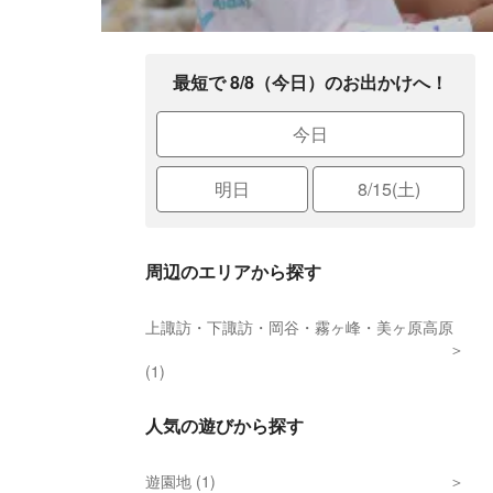
最短で 8/8（今日）のお出かけへ！
今日
明日
8/15(土)
周辺のエリアから探す
上諏訪・下諏訪・岡谷・霧ヶ峰・美ヶ原高原
(1)
人気の遊びから探す
遊園地 (1)