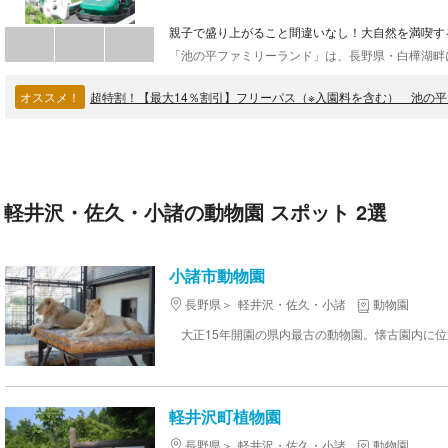
親子で盛り上がること間違いなし！大自然を満喫す
オススメ！
超特割！【最大14％割引】フリーパス（※入園料を含む） 池の
軽井沢・佐久・小諸の動物園 スポット 2選
小諸市動物園
長野県
軽井沢・佐久・小諸
動物園
軽井沢町植物園
長野県
軽井沢・佐久・小諸
動物園