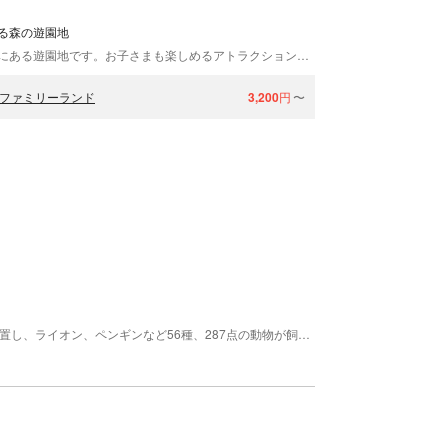
る森の遊園地
「池の平ファミリーランド」は、長野県・白樺湖畔にある遊園地です。お子さまも楽しめるアトラクションやどうぶつ王国、パターゴルフ場に美術館、さらに豊かな自然を満喫できるレイクサイドガーデンなど様々なコンテンツをお楽しみいただけます！四季折々の自然の美しさも折り紙つき。ファミリーのお出かけにぜひご利用ください♪
平ファミリーランド
3,200
円
〜
大正15年開園の県内最古の動物園。懐古園内に位置し、ライオン、ペンギンなど56種、287点の動物が飼育されている。