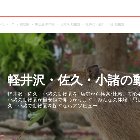
ァリパーク
動物園
甲信越 動物園
長野県 動物園
軽井沢・佐久・小諸 動物園
軽井沢・佐久・小諸の
軽井沢・佐久・小諸の動物園を1店舗から検索･比較。初心
小諸の動物園が最安値で見つかります。みんなの体験・思
久・小諸で動物園を探すならアソビュー！