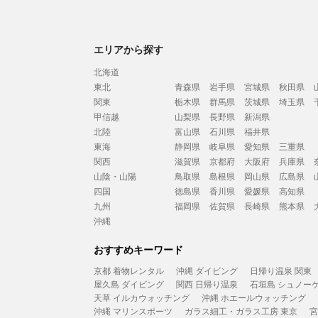
エリアから探す
北海道
東北
青森県
岩手県
宮城県
秋田県
関東
栃木県
群馬県
茨城県
埼玉県
甲信越
山梨県
長野県
新潟県
北陸
富山県
石川県
福井県
東海
静岡県
岐阜県
愛知県
三重県
関西
滋賀県
京都府
大阪府
兵庫県
山陰・山陽
鳥取県
島根県
岡山県
広島県
四国
徳島県
香川県
愛媛県
高知県
九州
福岡県
佐賀県
長崎県
熊本県
沖縄
おすすめキーワード
京都 着物レンタル
沖縄 ダイビング
日帰り温泉 関東
屋久島 ダイビング
関西 日帰り温泉
石垣島 シュノー
天草 イルカウォッチング
沖縄 ホエールウォッチング
沖縄 マリンスポーツ
ガラス細工・ガラス工房 東京
宮