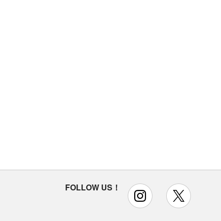
FOLLOW US！
instagram
x