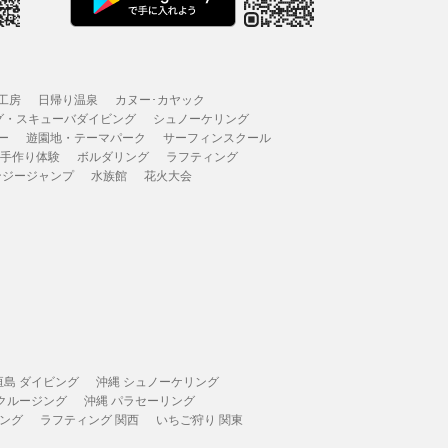
工房
日帰り温泉
カヌー･カヤック
グ・スキューバダイビング
シュノーケリング
ー
遊園地・テーマパーク
サーフィンスクール
 手作り体験
ボルダリング
ラフティング
ンジージャンプ
水族館
花火大会
垣島 ダイビング
沖縄 シュノーケリング
 クルージング
沖縄 パラセーリング
ィング
ラフティング 関西
いちご狩り 関東