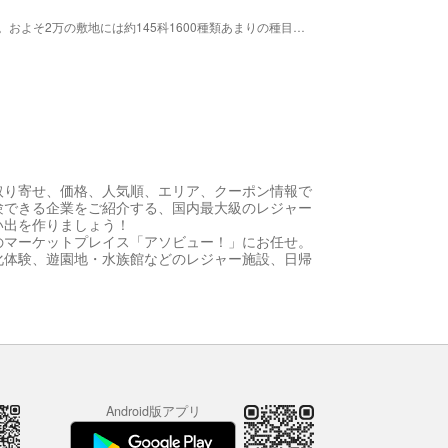
軽井沢高原に自生する植物を中心にした植物園です。およそ2万の敷地には約145科1600種類あまりの種目や草花が集められ、四季を彩ります。とくに軽井沢町の町花であるサクラソウは数万株を植栽しています。
取り寄せ、価格、人気順、エリア、クーポン情報で
験できる企業をご紹介する、国内最大級のレジャー
い出を作りましょう！
のマーケットプレイス「アソビュー！」にお任せ。
化体験、遊園地・水族館などのレジャー施設、日帰
Android版アプリ