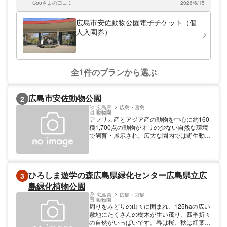
Cooさまの口コミ
2026/6/15
いる西園の端までは距離があります。 ツキノワグマが出没した
とのことで、一部通行禁止エリアがありました。
広島市安佐動物公園電子チケット（個
人入園券）
全1件のプランから選ぶ
広島市安佐動物公園
2
広島県
広島・宮島
動物園
アフリカ産とアジア産の動物を中心に約160
種1,700点の動物がオリの少ない自然な環境
で飼育・展示され、広大な園内では野生動物
のダイナミックな生活が観察できる。動物に
ついて楽しく学べるイベントも多数開催。ぴ
ーちくパーク（子ども動物園）では、ヤギや
ヒツジなどの動物と自由にふれあうことがで
ひろしま遊学の森広島県緑化センター広島県立広
3
きる。 料金: 大人 510円 65歳以上は170円
（年齢が確認できる公的証明書の提示が必
島緑化植物公園
要） 団体割引（30人以上）430円（65歳以
広島県
広島・宮島
上は130円）、年間パスポートは1,540円
動物園
周りをみどりの山々に囲まれ、125haの広い
（65歳以上は510円） 料金: 高校生 170円 団
敷地にたくさんの樹木が生い茂り、四季折々
体割引（30人以上）130円、年間パスポート
の自然がいっぱいです。春は桜、秋は紅葉な
は510円 料金: 中学生以下は無料 開園 9:00～