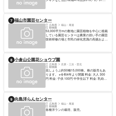
在)の動物を展示しています。 週末には、エ
サやり体験などのイベントを実施し家族連れ
やグループで賑わっています。
福山市園芸センター
7
広島県
福山・尾道
動物園
53,000平方mの敷地に園芸植物を中心に植栽
している園芸センターは農業の担い手の園芸
技術研修の場と市民の緑化意識の高揚および
市民の憩いの場となっています。 【料金】
無料 【規模】入館者数（年間）：24,000人
小倉山公園花ショウブ園
8
広島県
庄原・三次・芸北
動物園
花しょうぶ約50種15,000株。株の販売もあ
ります。 ※令和4年より閉園 料金: 大人 300
円 料金: 子供 100円 中学生以下 料金: 乳幼
児 無料 開園 9:00～18:00 6月中旬～下旬
管理者 北広島町大朝支所
向島洋らんセンター
9
広島県
福山・尾道
動物園
各種洋ランの栽培、販売。