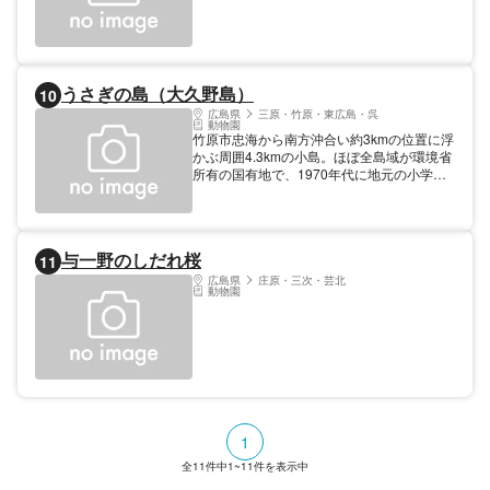
うさぎの島（大久野島）
10
広島県
三原・竹原・東広島・呉
動物園
竹原市忠海から南方沖合い約3kmの位置に浮
かぶ周囲4.3kmの小島。ほぼ全島域が環境省
所有の国有地で、1970年代に地元の小学校
で飼われていた数羽のウサギが放たれ野生
化、繁殖したとされるウサギが多く棲む通
称“ウサギ島”として知られ、特に2010年代か
らは世界的にも知名度をもつ観光スポットと
与一野のしだれ桜
11
して海外からの観光客も多数訪れている。島
には「休暇村大久野島」が置かれるほか、太
広島県
庄原・三次・芸北
動物園
平洋戦争時には島で毒ガスを製造していた時
代背景も。
1
全
11
件中
1~11
件を表示中