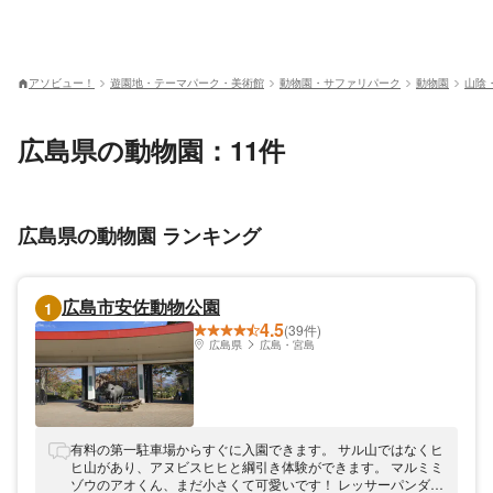
アソビュー！
遊園地・テーマパーク・美術館
動物園・サファリパーク
動物園
山陰
広島県の動物園：11件
広島県の動物園 ランキング
広島市安佐動物公園
1
4.5
(39件)
広島県
広島・宮島
有料の第一駐車場からすぐに入園できます。 サル山ではなくヒ
ヒ山があり、アヌビスヒヒと綱引き体験ができます。 マルミミ
ゾウのアオくん、まだ小さくて可愛いです！ レッサーパンダが