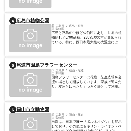
どが、見頃です。紅黄葉樹見本園や芳香樹見
16:30 入園は16：00まで。 休園 (木) （木曜
本園などの樹木展示園や、散策路を歩きなが
日が祝日にあたるときは開園。） 12月29日
ら番号のつけられた樹木の名前を答える樹木
～12月31日。 繁忙期など臨時開園あり。 管
探勝園のほか、森林のしくみなどを展示して
理者 広島市
広島市植物公園
4
いる学習展示館、ミニアスレチックなどがあ
ります。12000mの散策路も設置されていま
広島県
広島・宮島
動物園
す。
広島と宮島の中ほど佐伯区にあり、世界の植
物約1万1,700品種、23万5,000本が集められ
ている。特に、西日本最大級の大温室には、
洋ランを中心に色とりどりの花が咲き、南国
の雰囲気でいっぱいだ。また、世界一美しい
といわれる球根ベゴニアを1年中観賞でき
る。
尾道市因島フラワーセンター
5
広島県
福山・尾道
動物園
因島フラワーセンターは花壇、芝生広場を交
流の場として開放しています。家族で遊んだ
り、友達とゆったりくつろぐ場として利用し
てみませんか。
福山市立動物園
6
広島県
福山・尾道
動物園
当園は、日本で唯一『ボルネオゾウ』を展示
しており、その他にもキリン・ライオン・ペ
ンギンなど合計62種418点(2019／3／31現