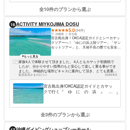
全10件のプランから選ぶ
ACTIVITY MIYKOJIMA DOSU
16
5.0
(34件)
沖縄県
宮古島
宮古島出身！OKCA認定ガイドとシーカヤッ
クツアーへ！「ゆにの浜上陸ツアー」「サン
セットツアー」と、天候不良の際でも安全に
カヤックを楽しめる「アドベンチャーツア
ー」 季節を問わず年間を通して体験でき、
もっと見る
丁寧な指導も心掛けております。 尚、ガイ
家族4人で体験させて頂きました。 4人ともカヤック初挑戦で
ドは水難救助員の資格も所持しているため、
したが、分かりやすい指導のもと安心して楽しく乗る事ができ
初めての方でも安心して宮古島の海をお楽し
ました。 神秘的な場所ピキャスに案内して頂き、とても貴重な
みいただけるかと思います。 DOSU（どぅ
龍見彩花さまの口コミ
2026/8/2
体験をすることができました。
す）とは宮古島の方言で『友達』を意味しま
す。 カヤックで一緒に宮古島の青い海を楽
宮古島出身!OKCA認定ガイドとカヤッ
しみ、皆さんもカヤックどぅすになりましょ
クで行く『 ゆ に の 浜 』 漕
う！ 2026 / 4 現在ガイド3名所属 下記保有資
いでいる映像をもらえるのはDOSUだ
格 NPO法人沖縄県カヤック・カヌー協会
け！？高画質ドローン映像もお楽しみ
(OKCA)【 認定ガイド 】 OMSB水難救助員
OMSBスノーケリングガイド 二等無人航空
に！！
機操縦士 小型(1級・２級)・特殊船舶 特定操
全3件のプランから選ぶ
縦免許
沖縄ダイビングショップシーモール
17