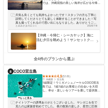
では、沖縄屈指の美しい海岸が広がる今帰仁
村を拠点にシーカヤック＆シュノーケリング
のツアーを開催しております。モーニングや
サンセットのお手軽ツアーから、本格的な島
天気も良くとても気持ちよかったです！スタッフの方も丁寧に
渡りツアーまでご用意！経験者の方はもちろ
説明してくださりとても楽しく体験することができました！写
ん、初心者の方も楽しんでいただけますよ。
真も撮ってくれるので思い出にもなりました。ありがとうござ
ぜひ、お気軽にご参加ください。
とみみさまの口コミ
2026/7/8
いました！
【沖縄・今帰仁・シーカヤック】海に
沈む夕日を眺めよう！サンセットクル
ージング
全4件のプランから選ぶ
COCO宮古島
8
4.9
(51件)
沖縄県
宮古島
1組限定！ウミガメシュノーケルCOCO宮古
島では、1組1組のお客様との出会いを大切
し、幸せ・楽しいをツアーを通して提供致し
ます。
もっと見る
ナイトツアーの誘導ありがとうございました。 ヤシガニを生で
見たのは家族皆初めてでした。 夜の散策の楽しさ、星空に圧倒