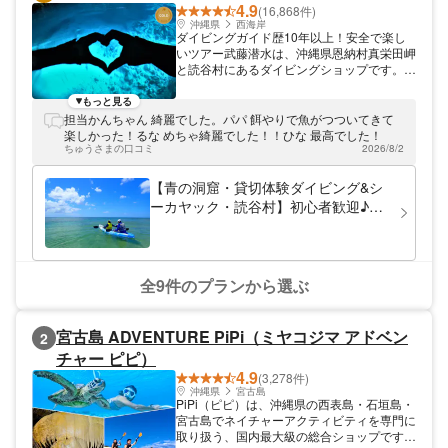
4.9
(16,868件)
沖縄県
西海岸
ダイビングガイド歴10年以上！安全で楽し
いツアー武藤潜水は、沖縄県恩納村真栄田岬
と読谷村にあるダイビングショップです。真
栄田岬にある青の洞窟など、人気ポイントで
のツアーを開催しています。インストラクタ
もっと見る
ーは10年以上の実績をもつベテランガイド
担当かんちゃん 綺麗でした。パパ 餌やりで魚がつついてきて
が多数在籍しています。 潜水士・インスト
楽しかった！るな めちゃ綺麗でした！！ひな 最高でした！
ラクター・酸素インストラクター・コースデ
ちゅうさまの口コミ
2026/8/2
ィレクター・ダイビングガイド歴20年以上
が複数名在籍。 公安委員会認定安全対策優
【青の洞窟・貸切体験ダイビング&シ
良事業者・恩納マリンレジャー協会理事・マ
ーカヤック・読谷村】初心者歓迎♪体
リンレジャーセーフティビューロ賛助会員・
験ダイビング☆シーカヤック体験
恩納村推奨環境保全団体グリーンフィン・ダ
イビング医療機関DAN、所属など安全と環
境保護に注力しています。
全9件のプランから選ぶ
宮古島 ADVENTURE PiPi（ミヤコジマ アドベン
2
チャー ピピ）
4.9
(3,278件)
沖縄県
宮古島
PiPi（ピピ）は、沖縄県の西表島・石垣島・
宮古島でネイチャーアクティビティを専門に
取り扱う、国内最大級の総合ショップです。