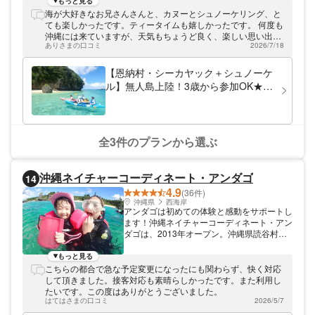
をはじめとして、大人が本気で遊べる自然体
もっと見る
験を提供しています。 「来るときはゲス
海が大好きなお兄さんさんと、カヌーとシュノーケリング、と
ト、帰るときは友達」 アースシップにお越
ても楽しかったです。ティータイムも嬉しかったです。 何度も
しいただくお客さまは、20代から30代の比
沖縄には来ていますが、天気もちょうど良く、楽しい思い出が
較的若い方が多いです。スタッフもほぼ同年
ありさまの口コミ
2026/7/18
できました。
代で、親しみやすいメンバーばかりです。お
客さまとのコミュニケーションを大事にし、
【恩納村・シーカヤック＋シュノーケ
「来るときはゲスト、帰るときは友達」をモ
ル】無人島上陸！3歳から参加OK★／
ットーに、一番喜んでいただける方法は何
家族・グループにおすすめ
か？をいつも考えています。 季節、時間を
限定して旬の沖縄をご案内 ロマンチックな
夕陽をカヤックで見るプランや、無人島をめ
ぐり海でシュノーケルも楽しむプランなど、
全3件のプランから選ぶ
沖縄の素晴らしさを感じられるプランをご提
供しています。「あの時のあの場所が面白か
った、素晴らしかった」とずっと印象に残る
沖縄ネイチャーコーディネート・アンダゴ
14
ようなツアーにするために、季節や時間を限
4.9
定して最もいい時だけを見ていただくなど、
(36件)
常に工夫を凝らしています。 最高の体験を
沖縄県
西海岸
アンダゴは初めての体験と感動をサポートし
お届けいたします。アースシップ沖縄に遊び
ます！沖縄ネイチャーコーディネート・アン
に来てください！
ダゴは、2013年オープン。沖縄県読谷村に
て、青の洞窟やマングローブなど、自然を舞
台にしたツアーをかいさいしております。
もっと見る
「アンダゴ」という名前は、「体験する・経
こちらの都合で急な予定変更になったにも関わらず、快く対応
験する」という意味のundergoに由来してい
して頂きました。接客対応も素晴らしかったです。また利用し
ます。「3歳からできるアウトドア体験」を
たいです。この度はありがとうございました。
テーマに、小さなお子様がいるご家族連れで
はてはさまの口コミ
2026/5/7
も、みんなが楽しめる体験をご用意しており