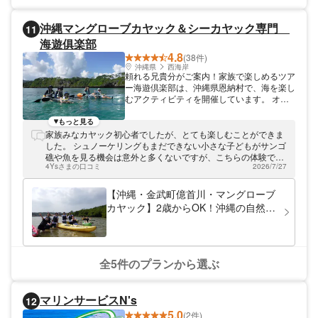
沖縄マングローブカヤック＆シーカヤック専門
11
海遊俱楽部
4.8
(38件)
沖縄県
西海岸
頼れる兄貴分がご案内！家族で楽しめるツア
ー海遊倶楽部は、沖縄県恩納村で、海を楽し
むアクティビティを開催しています。 オー
ナーの湯浅は、海が大好き。気軽に「やっさ
ん」と呼んでくださいね。「海で遊んで笑顔
もっと見る
になってもらいたい」という思いでお店をオ
家族みなカヤック初心者でしたが、とても楽しむことができま
ープンしました。常にお客さまの近くに寄り
した。 シュノーケリングもまだできない小さな子どもがサンゴ
添うガイドを心がけております。 ツアーは
礁や魚を見る機会は意外と多くないですが、こちらの体験では
基本的に貸切＆少人数制です。初めての方や
4Ysさまの口コミ
2026/7/27
十分に満喫できました。 またよろしくお願いいたします。
お子様でも簡単に参加できるようにしており
ます。
【沖縄・金武町億首川・マングローブ
カヤック】2歳からOK！沖縄の自然を
体感しよう！旅の思い出 写真&動画
データプレゼント♪
全5件のプランから選ぶ
マリンサービスN's
12
5.0
(2件)