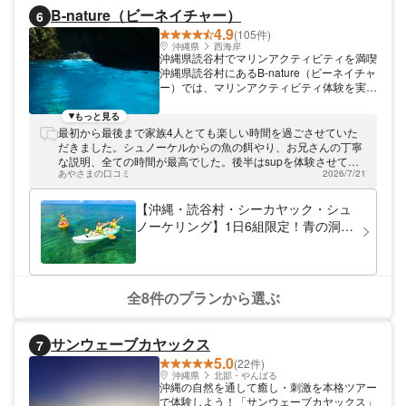
しょう！
B-nature（ビーネイチャー）
6
4.9
(105件)
沖縄県
西海岸
沖縄県読谷村でマリンアクティビティを満喫
沖縄県読谷村にあるB-nature（ビーネイチャ
ー）では、マリンアクティビティ体験を実施
しております。珊瑚観察・熱帯魚餌付けもで
きます。初心者や小さなお子さまも安心して
もっと見る
参加していただけます。
最初から最後まで家族4人とても楽しい時間を過ごさせていた
だきました。シュノーケルからの魚の餌やり、お兄さんの丁寧
な説明、全ての時間が最高でした。後半はsupを体験させても
あやさまの口コミ
2026/7/21
らいました。 初めてでしたが優しくご指導していただき、4人
ともすぐに立つことができました。ドローン撮影もしていただ
き、本当に全部楽しかったです！沖縄に行く友だちにも勧めた
【沖縄・読谷村・シーカヤック・シュ
いと思います。
ノーケリング】1日6組限定！青の洞窟
でシュノーケリング&シーカヤックツ
アー
全8件のプランから選ぶ
サンウェーブカヤックス
7
5.0
(22件)
沖縄県
北部・やんばる
沖縄の自然を通して癒し・刺激を本格ツアー
で体験しよう！「サンウェーブカヤックス」