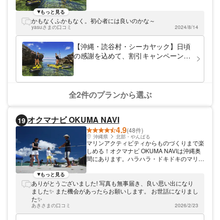
ます！ スタッフ全員が沖縄出身という珍し
いショップです！ 独自のサービスとして
もっと見る
『こんなことしたい！あんな写真が撮りた
かもなくふかもなく。初心者には良いのかな～
い！ ！』SNSの写真で気にいったものがあ
yasuさまの口コミ
2024/8/14
ればDMなどで事前に伝えて頂ければお客様
のご要望にお応えします！素敵な写真をお渡
【沖縄・読谷村・シーカヤック】日頃
しできるように全力でガイドさせていただき
の感謝を込めて、割引キャンペーン！
ます！ 沖縄の海のツアーはぜひMarine
独自の秘密のポイントをご案内しま
service One Starへお任せください！
す！大幅割引実施中！是非この機会
に！
全2件のプランから選ぶ
オクマナビ OKUMA NAVI
19
4.9
(48件)
沖縄県
北部・やんばる
マリンアクティビティからものづくりまで楽
しめる！オクマナビ OKUMA NAVIは沖縄奥
間にあります。ハラハラ・ドキドキのマリン
アクティビティや、記念品にピッタリのもの
づくりまで、様々なプランをご用意しており
もっと見る
ます！
ありがとうございました! 写真も無事届き、良い思い出になり
ました✨ また機会があったらお願いします。 お世話になりまし
た✨
あきさまの口コミ
2026/2/23