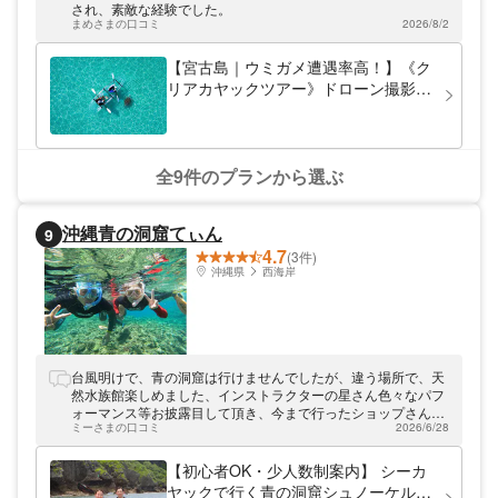
され、素敵な経験でした。
まめさまの口コミ
2026/8/2
【宮古島｜ウミガメ遭遇率高！】《ク
リアカヤックツアー》ドローン撮影付
き｜未就学児無料体験｜ファミリーに
大人気！
全9件のプランから選ぶ
沖縄青の洞窟てぃん
9
4.7
(3件)
沖縄県
西海岸
台風明けで、青の洞窟は行けませんでしたが、違う場所で、天
然水族館楽しめました、インストラクターの星さん色々なパフ
ォーマンス等お披露目して頂き、今まで行ったショップさんの
ミーさまの口コミ
2026/6/28
中で大満足でした。次回機会ありましたら、又利用したいで
す。ありがとございました。
【初心者OK・少人数制案内】 シーカ
ヤックで行く青の洞窟シュノーケルツ