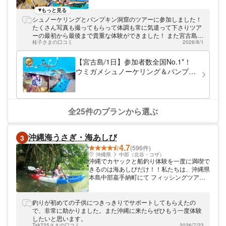
★全国No.1の実績★ 【年間参加者数・累計
口コミ数・年間売上・従業員数】の4部門に
もっと見る
おいて、全国No.1を獲得！ 日本で最も多く
シュノーケリングとパンプキン洞窟のツアーに参加しました！
のゲストに選ばれている大人気店です。 ★
たくさん写真も撮ってもらって体調も常に気遣って下さりツア
沖縄県内3％の最高水準の安全性★ 沖縄県公
ーの最初から最後まで貴重な体験ができました！ また宮古島以
安委員会から「安全対策優良海域レジャー提
桂子さまの口コミ
2026/8/1
外で遊ぶ時は是非利用します✨
供業者（マル優）」に指定されている数少な
い認定店です。県内でもわずか3％の事業者
【宮古島/1日】参加者数全国No.1*！
しか持っていない厳しい安全基準をクリアし
ウミガメシュノーケリング＆パンプキ
ています。 ガイド全員が「水難救助員資
ン鍾乳洞＆シーカヤック！写真データ
格」を保有しています。万全のサポート体制
&島内送迎無料！
で、初心者やお子様連れでも安心・安全に楽
しんでいただけます。 ★豊富なツアーと柔
軟なスケジュール★ 早朝から夜まで、各島
全25件のプランから選ぶ
で数十種類のツアーをご用意。2時間ほどの
気軽に楽しめるプランから、丸1日満喫でき
るプランまで、お客様の旅行プランに合わせ
沖縄海うさぎ・海あしび
3
てお選びいただけます。きっと理想のツアー
4.7
が見つかりますので、迷った際はお気軽にご
(596件)
相談ください。 ★必要なものはすべてツア
沖縄県
中部（北谷・コザ）
沖縄でカヤックと船釣り体験を一度に満喫で
ー料金込み ・ 高画質写真データ（当日お渡
きるのは海あしびだけ！！私たちは、沖縄県
し） ・ レンタル用品一式 ・ 更衣室/シャワ
本島中部嘉手納町にて フィッシングツアー
ー ・ ホテル送迎 ・ 人気飲食店などで使える
／カヤックツアー／SUPツアーを開催して
クーポン 宮古島で最高の思い出をつくるな
いるアクティビティショップです。 フィッ
ら、全国No.1*に選ばれたPiPiへ。 初めて目
シング・カヤック共に同じ集合場所なので移
釣りが初めての子供につきっきりでサポートしてもらえたの
にする絶景、心躍るアクティビティ、そして
動に時間をかけずに、釣り＆カヤックの人気
で、非常に助かりました。また沖縄に来たらぜひもう一度体験
旅の終わりに「PiPiを選んで本当に良かっ
メニューを満喫出来ます。 小さなお子様か
したいと思います。
た」と思える感動体験が、あなたを待ってい
ら年配の方まで、みんなでご参加いただける
Tak725さまの口コミ
2026/7/23