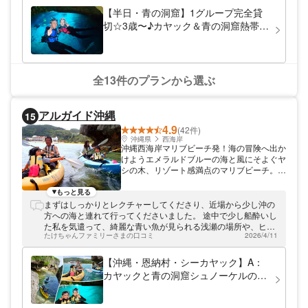
ます。オーナーの小泉は、2児の父。長いガ
【半日・青の洞窟】1グループ完全貸
イド歴を活かし、子どもの目線で丁寧にレク
切☆3歳〜♪カヤック＆青の洞窟熱帯魚
チャーいたします。
シュノーケリング☆1組貸切！（2名様
専用プラン）
全13件のプランから選ぶ
アルガイド沖縄
15
4.9
(42件)
沖縄県
西海岸
沖縄西海岸マリブビーチ発！海の冒険へ出か
けようエメラルドブルーの海と風にそよぐヤ
シの木、リゾート感満点のマリブビーチ。当
店ではマリブビーチを満喫できる、自然体験
ツアーを実施しています。
もっと見る
まずはしっかりとレクチャーしてくださり、近場から少し沖の
方への海と連れて行ってくださいました。 途中で少し船酔いし
た私を気遣って、綺麗な青い魚が見られる浅瀬の場所や、ヒト
たけちゃんファミリーさまの口コミ
2026/4/11
デを掬いあげて触らせてくださる時間を長めにとっていただ
き、ありがたかったです。 大変貴重な体験ができました。 こ
うちゃん、あいちゃん、ありがとうございました(^^)/
【沖縄・恩納村・シーカヤック】A：
カヤックと青の洞窟シュノーケルの冒
険（3時間）英語対応可※要相談