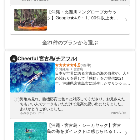
ます！
のが人気の理由の一つ☆お得なセットプラン
はお客様から大人気です！別々でご参加され
【沖縄・比謝川マングローブカヤッ
るより1,000円以上もお得！ ご予約いただい
ク】Google★4.9・1,100件以上★那
てから体験当日までご不安なことは是非一度
覇45分・嘉手納漁港発｜2歳〜OK・1
お気軽にご相談ください。 専任の予約担当
日5便・撮影データ無料・温水シャワ
者が弊社のメニューだけではなく、親身にな
ってお客様の沖縄旅行を全力でサポートいた
ーあり
します！ 初めての体験の方も、明るくて優
全21件のプランから選ぶ
しいスタッフが一からレクチャーしますので
安心してご参加ください。うちなんちゅスタ
ッフ（地元）も在籍！ツアーの中でしまくと
Cheerful 宮古島(チアフル)
4
ぅば（方言）も聞けますよ♪各キャンペーン
4.9
やお得なセット価格がございます。是非プラ
(49件)
ン一覧からご覧ください。
沖縄県
宮古島
日本が世界に誇る宮古島の海の自然や、人と
の関わりを通して「感動」をご提供2021
年、沖縄県宮古島市に誕生したマリンショッ
プ「Cheerful 宮古島(チアフル)」。宮古島出
身・在住のスタッフが日本の楽園、宮古島を
ご案内。シーサーの色塗り体験やSUP（ス
海亀も見れ、臨機応変に色々と対応してくださり、お兄さんた
タンドアップパドル）など、インドアでもア
ちもいい人でデータもいただけて最高の思い出になりました。
ウトドアでも楽しめる体験ができますよ♪皆
ありがとうございました。
様とお会いできることを、スタッフ一同楽し
るみさまの口コミ
2026/7/16
みにしております！
【沖縄・宮古島・シーカヤック】宮古
島の海をダイレクトに感じられる！ク
リアカヤックツアー