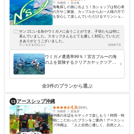
沖縄県
宮古島
海亀探しの旅に出よう！当ショップは初心者
の方やご家族、カップルからお一人様の方で
も安心して楽しんでいただけるマリンショッ
プです。 安全第一で丁寧にサポートしなが
ら宮古島の美しい海を満喫できる体験をご提
供いたします！ 宮古島の大自然の魅力をぜ
サンゴにいる魚やウミガメに会うことができ、子供たちは特に
ひ体感しに来てください！
喜んでいました。スタッフさんもとても優しく対応していただ
きありがとうございました。
ケンタさまの口コミ
2026/7/2
ウミガメ遭遇率99％！宮古ブルーの海
の上を冒険するクリアカヤックツアー
☆☆ドローン撮影サービス☆☆【宮古
島/新城海岸】
全3件のプランから選ぶ
アースシップ沖縄
13
4.9
(39件)
沖縄県
西海岸
沖縄の水辺をカヤックで楽しもう！時間・時
期にこだわったプランをご案内！アースシッ
プ沖縄は、「人と自然に優しく、自然と人を
笑顔にする」を合言葉に、シュノーケリング