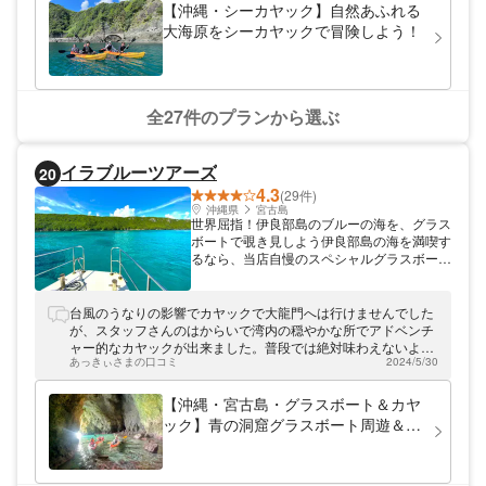
【沖縄・シーカヤック】自然あふれる
大海原をシーカヤックで冒険しよう！
全27件のプランから選ぶ
イラブルーツアーズ
20
4.3
(29件)
沖縄県
宮古島
世界屈指！伊良部島のブルーの海を、グラス
ボートで覗き見しよう伊良部島の海を満喫す
るなら、当店自慢のスペシャルグラスボート
で♪ 伊良部島の海は、世界屈指の透明度を誇
ります。神秘的な海の世界を、ぜひお楽しみ
ください。
台風のうなりの影響でカヤックで大龍門へは行けませんでした
が、スタッフさんのはからいで湾内の穏やかな所でアドベンチ
ャー的なカヤックが出来ました。普段では絶対味わえないよう
あっきぃさまの口コミ
2024/5/30
な珊瑚の間を通ったり宮古島の色んな話が聞けたりと楽しい時
間をありがとうございます。まさか宮古島で名古屋の話もいろ
いろと出来て楽しかったです。 次回は大龍門か青の洞窟へ行き
【沖縄・宮古島・グラスボート＆カヤ
たいと思いますので、またリベンジします！
ック】青の洞窟グラスボート周遊＆神
秘の大龍門カヤック探検ツアー