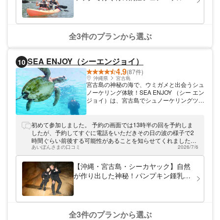
アー！ 当日予約・安心のショップ集
合／沖縄本島・恩納村エリア 《ファ
ミリー・カップル・女性歓迎》
全3件のプランから選ぶ
SEA ENJOY（シーエンジョイ）
10
4.9
(87件)
沖縄県
宮古島
宮古島の神秘の海で、ウミガメと出会うシュ
ノーケリング体験！SEA ENJOY （シー エン
ジョイ）は、宮古島でシュノーケリングツア
ーなどを開催しています。水難救助の資格を
持ったインストラクターが同行するので、安
心・安全にシュノーケリングを楽しんでいた
初めて参加しました。 予約の画面では13時半の回を予約しま
だけます。宮古島はウミガメとの遭遇率が高
したが、予約してすぐに電話をいただきその日の波の様子で2
いので、高確率でウミガメと一緒に泳ぐこと
時間ぐらい前後する可能性があることを知らせてくれました。
ができますよ！
あいぼんさまの口コミ
2026/7/6
前後に他のツアーを入れる場合はできる限り余裕をもったスケ
ジュールがいいかと思います。 カヌーの漕ぎ方も丁寧に教えて
くれ、海のカヌーは初めてでしたが洞窟まで辿り着くことがで
【沖縄・宮古島・シーカヤック】自然
きました。 中はとても神秘的で、鍾乳洞についての説明も聞き
が作り出した神秘！パンプキン鍾乳洞
取りやすく勉強になりました。 4年生と6年生の男児と参加し
シーカヤックツアー（ツアー写真プレ
ましたが、子供達も楽しんでいて、宮古島のツアーで一番楽し
ゼント）
かったかも！と言っていました。 ありがとうございました。
全3件のプランから選ぶ