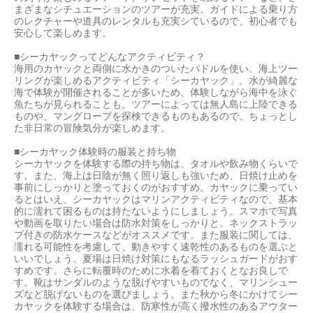
まざまなシチュエーションのツアーが充実。ガイドによる乗り方
のレクチャーや道具のレンタルも充実シているので、初心者でも
安心して楽しめます。
■シーカヤックってどんなアクティビティ？
海用のカヤックと両側に水かきのついたパドルを使い、海上ツー
リングが楽しめるアクティビティ「シーカヤック」。水が綺麗な
海で体験が開催されることが多いため、体験しながら海中を泳ぐ
魚たちが見られることも。ツアーによっては無人島に上陸できる
ものや、マングローブを探検できるものもあるので、ちょっとし
た非日常の冒険気分が楽しめます。
■シーカヤック体験時の服装と持ち物
シーカヤックを体験する際の持ち物は、タオルや飲み物くらいで
す。また、海上は日陰が無く照り返しも強いため、日焼け止めを
事前にしっかりと塗っておくのがおすすめ。カヤックに乗ってい
るとはいえ、シーカヤックはマリンアクティビティなので、基本
的に濡れて困るものは持たないようにしましょう。スマホで写真
や動画を取りたい場合は防水対策をしっかりと。ネックストラッ
プ付きの防水ケースなどがオススメです。また服装に関しては、
濡れる可能性を考慮して、動きやすく速乾性のあるものを選ぶと
いいでしょう。夏場は日焼け対策にもなるラッシュガードがおす
すめです。さらに転覆時のために水着を着ておくとなお良しで
す。靴はサンダルのような脱げやすいものでなく、マリンシュー
ズなど脱げないものを選びましょう。また秋から冬にかけてシー
カヤックを体験する場合は、防寒性が高く撥水性のあるアウター