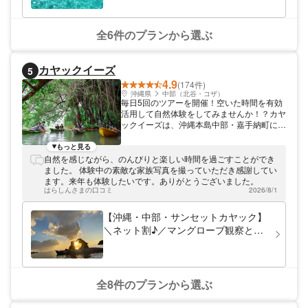
全6件のプランから選ぶ
カヤックイーズ
5
4.9
(174件)
沖縄県
中部（北谷・コザ）
毎日5回のツアーを開催！空いた時間を有効
活用して自然体験をしてみませんか！？カヤ
ックイーズは、沖縄本島中部・嘉手納町にあ
り、アクセス便利！ 準備物も少なく気軽に
参加することができます。カヤックツアーで
もっと見る
自然体験を満喫しましょう。 たくさんのお
自然を感じながら、のんびりと楽しい時間を過ごすことができ
客様に喜ばれています 当社はお客様から
ました。 体験中の素敵な家族写真を撮っていただき感謝してい
「お兄さんの説明で安心して楽しむことがで
ます。来年も体験したいです。ありがとうございました。
きました！」「東京ではできない貴重な体験
はらしんさまの口コミ
2026/8/1
ができました！」といったご感想をいただい
ております。沖縄の自然にふれあい、安全に
【沖縄・中部・サンセットカヤック】
楽しんでいただけるよう、シチュエーション
＼ネット割♪／マングローブ観察とサ
に合わせた最高の体験をプレゼントいたしま
ンセットがダブルでお得！カップル、
す。 毎日5回のカヤック体験を提供 当社で
女子グループに大人気！ツアー画像プ
は毎日5回のカヤック体験を提供しています
ので、ご旅行のスケジュールに合わせてツア
レゼント！比謝川サンセットカヤック
ー時間をお選びいただけます。パートナーと
全8件のプランから選ぶ
息を合わせてカヤックを漕ぎ進め、その日そ
の時だけの景観を求めて冒険の旅に出かけま