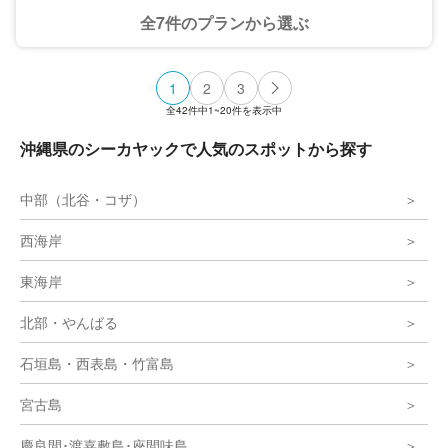
全7件のプランから選ぶ
1
2
3
全
42
件中
1~20
件を表示中
沖縄県のシーカヤックで人気のスポットから探す
中部（北谷・コザ）
西海岸
東海岸
北部・やんばる
石垣島・西表島・竹富島
宮古島
慶良間･渡嘉敷島･座間味島