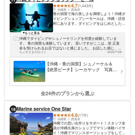
4.7
(1,443件)
沖縄県
西海岸
青の洞窟で海の美しさを満喫しよう！沖縄ダ
イビングショップシーモールは、沖縄・読谷
村にあります。ダイビングをはじめとしたマ
リンツアーを開催しております。 ご参加の
皆さまには、沖縄の青い海を思い出させる星
もっと見る
の砂を差し上げております。スタッフ一同、
沖縄でダイビングやシュノーケリングを何度か経験していま
皆さまのお越しをお待ちしております。
す。 青の洞窟も体験しています。 安いですがここは…笑 正直
命を預けられるお店ではないと感じました。 お話した感じ、お
ちょすさまの口コミ
2026/7/28
そらく沖縄の方ではないですね。
【沖縄・青の洞窟】シュノーケル＆
【絶景ビーチ】シーカヤック 写真＆
餌付け付
全24件のプランから選ぶ
Marine service One Star
18
4.6
(17件)
沖縄県
西海岸
沖縄での思い出作りをサポート！スタッフ全
員が沖縄出身のショップでマリン体験ハイサ
イ！沖縄でマリンスポーツショップをしてい