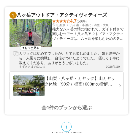
八ヶ岳アウトドア・アクティヴィティーズ
1
4.7
(50件)
山梨県
八ヶ岳・小淵沢・清里・大泉
雄大な八ヶ岳の懐に抱かれて。ガイド付きで
楽しむツアー！八ヶ岳アウトドア・アクティ
ヴィティーズは、八ヶ岳を楽しむための各種
アクティビティを提供しています。 四季
折々でさまざまな表情を見せる八ヶ岳の魅力
もっと見る
を、様々なアクティビティを通してお伝えし
カヤックは初めてでしたが、とても楽しめました。 娘も途中か
ます。
ら一人乗りに挑戦し、自信がついたようでした。 優しく丁寧に
教えてくださり、ありがとうございました。
すずきさまの口コミ
2026/7/29
【山梨・八ヶ岳・カヤック】山カヤッ
ク体験（90分）標高1600mの雪解け
水の湖面へ ※愛犬も参加OK
全4件のプランから選ぶ
1