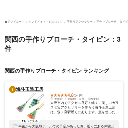
アソビュー！
ハンドメイド・ものづくり
手作りアクセサリー
手作りブローチ・タイピ
関西の手作りブローチ・タイピン：3
件
関西の手作りブローチ・タイピン ランキング
海斗玉造工房
1
4.8
(54件)
大阪府
大阪城・京橋・市内東部
大阪市内でアクセス良好！軽くて美しいガラ
ス七宝アクセサリーを作ろう海斗玉造工房
は、森ノ宮駅近くにあります。窯を使った
様々な作品作りをしています。独自開発した
ガラス七宝は、透明なガラスに七宝を挟みこ
もっと見る
んで作ります。普通の七宝焼きにはない透明
午後から大阪城ホールでの予定があった為、近くにある体験と