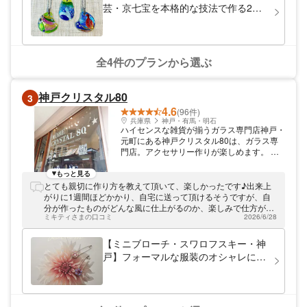
にご提供しています。シンプルな色付けから
芸・京七宝を本格的な技法で作る2時
本格的な有線七宝まで！その優雅な輝きはい
間コース
つまでも飽きのこない美しさです。色は16
色、重ねることで様々なバリエーションを作
ることができます（※有線七宝とは、細い線
状の金属を文様の輪郭線に用い、それを境界
全4件のプランから選ぶ
にして釉薬（ガラス質の粉）を焼きつける技
法）。 京七宝 ヒロミ・アートの体験場所は
八坂神社より徒歩10分以内で好立地なこと
神戸クリスタル80
3
も魅力。あなただけのオリジナル七宝を作っ
4.6
てみませんか？お待ちしております！
(96件)
兵庫県
神戸・有馬・明石
ハイセンスな雑貨が揃うガラス専門店神戸・
元町にある神戸クリスタル80は、ガラス専
門店。アクセサリー作りが楽しめます。 ヴ
ェネチアンガラスや天然石、スワロフスキー
などのファッション雑貨がずらりと並ぶ、お
もっと見る
しゃれなお店です。体験の後でぜひご覧くだ
とても親切に作り方を教えて頂いて、楽しかったです♪出来上
さい。 体験ご予約のお客様は当日7階体験ア
がりに1週間ほどかかり、自宅に送って頂けるそうですが、自
トリエまで直接お越しくださいませ。 お会
分が作ったものがどんな風に仕上がるのか、楽しみで仕方がな
計はグループおまとめでお願い致します。
ミキティさまの口コミ
2026/6/28
いです♪
【ミニブローチ・スワロフスキー・神
戸】フォーマルな服装のオシャレに
も！普段使い出来るアクセサリー作
り！