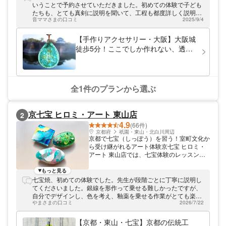
感と軽さが魅力です。ガラス七宝で存在感抜
いうことで予約させていただきました。初めての体験で子ども
群のアクセサリーを作ってみませんか？
たちも、とても真剣に説明を聞いて、工程も都度詳しく説明し
音ママさまの口コミ
2025/9/4
ていただき、良い想い出になりました！作品が届くのを楽しみ
にしてます。ありがとうございました。
【手作りアクセサリー・大阪】大阪城
徒歩5分！ここでしか作れない、透明
感抜群の「ガラス七宝」で愛用間違い
なし！気さくな指導でオンリーワンを
しっかりサポート！
全1件のプランから選ぶ
京七宝 ヒロミ・アート 東山店
2
4.9
(66件)
京都府
祇園・東山・北白川周辺
京都で七宝（しっぽう）を習う！室町文化か
ら受け継がれるアート体験京七宝 ヒロミ・
アート 東山店では、七宝体験のレッスンを
行っています。七宝のことならなんでもご相
談くださいませ！ エジプトから始まり室町
もっと見る
時代に開花した七宝とは、金属製の下地の上
七宝焼、初めての体験でした。先生が段階ごとに丁寧に説明し
に釉薬を乗せ高温で焼成することで美しいガ
てくださいました。銀線を形作って乗せる難しかったですが、
ラス様の質感が得られる伝統工芸のひとつで
自分でデザインし、色を考え、釉薬を乗せる作業がとても楽し
す。 日本では正倉院の収蔵品に見られるほ
やまさまの口コミ
2026/7/22
かったです。焼成直後からの色の変化も面白く、仕上げは先生
ど歴史のある七宝。ヒロミ・アートでは、現
がやってくださいますが、自分の作品ができるのは、とても良
代的にアレンジした京七宝の体験をみなさま
い体験でした！
【京都・東山・七宝】京都の伝統工